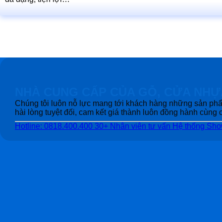
NHÀ CUNG CẤP CỦA GỖ, CỬA NHỰ
Chúng tôi luôn nỗ lực mang tới khách hàng những sản phẩ
hài lòng tuyệt đối, cam kết giá thành luôn đồng hành cùn
Hotline: 0818.400.400
30+ Nhân viên tư vấn
Hệ thống Sh