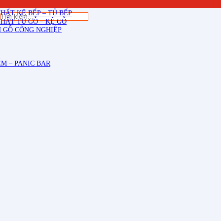
THẤT CẦU THANG GỖ
THẤT KỆ BẾP – TỦ BẾP
Tìm
THẤT TỦ GỖ – KỆ GỖ
kiếm:
 GỖ CÔNG NGHIỆP
M – PANIC BAR