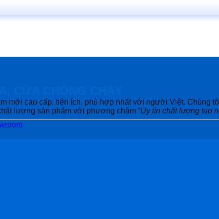
A, CỬA CHỐNG CHÁY
m mới cao cấp, tiện ích, phù hợp nhất với người Việt. Chúng 
g chất lượng sản phẩm với phương châm “
Uy tín chất lượng tạo 
owroom