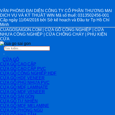
VĂN PHÒNG ĐẠI DIỆN CÔNG TY CỔ PHẦN THƯƠNG MẠI
DỊCH VỤ VÀ KỸ THUẬT WIN Mã số thuế: 0313502456-001
Cấp ngày 11/04/2016 bởi Sở kế hoạch và Đầu tư Tp Hồ Chí
Minh
CUAGOSAIGON.COM | CỬA GỖ CÔNG NGHIỆP | CỬA
NHỰA CÔNG NGHIỆP | CỬA CHỐNG CHÁY | PHỤ KIỆN
CỬA
Tìm
kiếm:
CỬA GỖ
CỬA GỖ CAO CẤP
CỬA GỖ CAO CẤP PVC
CỬA GỖ CÔNG NGHIỆP HDF
CỬA GỖ HDF VENEER
CỬA GỖ PHỦ NHỰA PVC
CỬA GỖ MDF LAMINATE
CỬA GỖ MDF VENEER
CỬA GỖ SÀI GÒN
CỬA GỖ TỰ NHIÊN
CỬA GỖ MDF MELAMINE
CỬA GỖ PHÒNG NGỦ
CỬA GỖ NHÀ TẮM