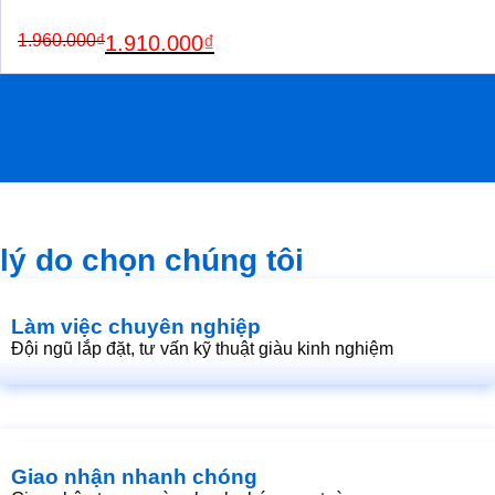
Original
Current
1.960.000
₫
1.910.000
₫
price
price
was:
is:
1.960.000₫.
1.910.000₫.
lý do chọn chúng tôi
Làm việc chuyên nghiệp
Đội ngũ lắp đặt, tư vấn kỹ thuật giàu kinh nghiệm
Giao nhận nhanh chóng