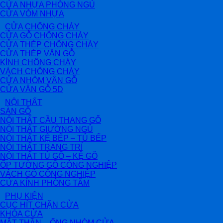
CỬA NHỰA PHÒNG NGỦ
CỬA VÒM NHỰA
CỬA CHỐNG CHÁY
CỬA GỖ CHỐNG CHÁY
CỬA THÉP CHỐNG CHÁY
CỬA THÉP VÂN GỖ
KÍNH CHỐNG CHÁY
VÁCH CHỐNG CHÁY
CỬA NHÔM VÂN GỖ
CỬA VÂN GỖ 5D
NỘI THẤT
SÀN GỖ
NỘI THẤT CẦU THANG GỖ
NỘI THẤT GIƯỜNG NGỦ
NỘI THẤT KỆ BẾP – TỦ BẾP
NỘI THẤT TRANG TRÍ
NỘI THẤT TỦ GỖ – KỆ GỖ
ỐP TƯỜNG GỖ CÔNG NGHIỆP
VÁCH GỖ CÔNG NGHIỆP
CỬA KÍNH PHÒNG TẮM
PHỤ KIỆN
CỤC HÍT CHẶN CỬA
KHÓA CỬA
MẮT THẦN – ỐNG NHÒM CỬA