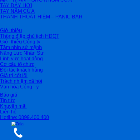
TAY ĐẨY HƠI
TAY NẮM CỬA
THANH THOÁT HIỂM – PANIC BAR
Giới thiệu
Thông điệp chủ tịch HĐQT
Giới thiệu Công ty
Tầm nhìn sứ mệnh
Năng Lực Nhân Sự
Lĩnh vực hoạt động
Cơ cấu tổ chức
Đối tác khách hàng
Giá trị cốt lõi
Trách nhiệm xã hội
Văn hóa Công Ty
Báo giá
Tin tức
Khuyến mãi
Liên hệ
Hotline: 0899.400.400