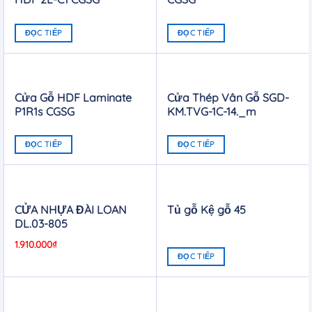
ĐỌC TIẾP
ĐỌC TIẾP
Cửa Gỗ HDF Laminate
Cửa Thép Vân Gỗ SGD-
P1R1s CGSG
KM.TVG-1C-14._m
ĐỌC TIẾP
ĐỌC TIẾP
CỬA NHỰA ĐÀI LOAN
Tủ gỗ Kệ gỗ 45
DL.03-805
1.910.000
₫
ĐỌC TIẾP