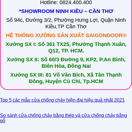
Hotline: 0824.400.400
*SHOWROOM NINH KIỀU – CẦN THƠ
Số 94c, Đường 3/2, Phường Hưng Lợi, Quận Ninh
Kiều,TP Cần Thơ
HỆ THỐNG XƯỞNG SẢN XUẤT SAIGONDOOR®
Xưởng SX I: Số 361 TX25, Phường Thạnh Xuân,
Q12, TP. HCM.
Xưởng SX II: Số 60/3 Đường 9, KP2, P.An Bình,
Biên Hòa, Đồng Nai
Xưởng SX III: 81 Võ Văn Bích, Xã Tân Thạnh
Đông, Huyện Củ Chi, Tp.HCM
Top 5 các mẫu cửa chống cháy hiện đại hiệu quả nhất 2021
So sánh cửa chống cháy bằng thép và cửa chống cháy bằng
gỗ