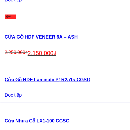
-4%
CỬA GỖ HDF VENEER 6A – ASH
Original
Current
2.250.000
₫
2.150.000
₫
price
price
was:
is:
2.250.000₫.
2.150.000₫.
Cửa Gỗ HDF Laminate P1R2a1s-CGSG
Đọc tiếp
Cửa Nhựa Gỗ LX1-100 CGSG