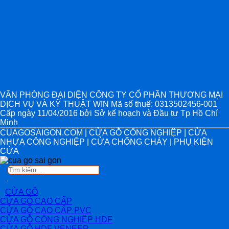
VĂN PHÒNG ĐẠI DIỆN CÔNG TY CỔ PHẦN THƯƠNG MẠI
DỊCH VỤ VÀ KỸ THUẬT WIN Mã số thuế: 0313502456-001
Cấp ngày 11/04/2016 bởi Sở kế hoạch và Đầu tư Tp Hồ Chí
Minh
CUAGOSAIGON.COM | CỬA GỖ CÔNG NGHIỆP | CỬA
NHỰA CÔNG NGHIỆP | CỬA CHỐNG CHÁY | PHỤ KIỆN
CỬA
Tìm
kiếm:
CỬA GỖ
CỬA GỖ CAO CẤP
CỬA GỖ CAO CẤP PVC
CỬA GỖ CÔNG NGHIỆP HDF
CỬA GỖ HDF VENEER