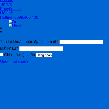
Tin tức
Khuyến mãi
Liên hệ
Hotline: 0899.400.400
x
x
Đăng nhập
Tên tài khoản hoặc địa chỉ email
*
Mật khẩu
*
Ghi nhớ mật khẩu
Đăng nhập
Quên mật khẩu?