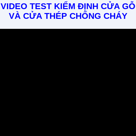
VIDEO TEST KIỂM ĐỊNH CỬA GỖ
VÀ CỬA THÉP CHỐNG CHÁY