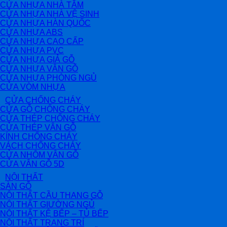
CỬA NHỰA NHÀ TẮM
CỬA NHỰA NHÀ VỆ SINH
CỬA NHỰA HÀN QUỐC
CỬA NHỰA ABS
CỬA NHỰA CAO CẤP
CỬA NHỰA PVC
CỬA NHỰA GIẢ GỖ
CỬA NHỰA VÂN GỖ
CỬA NHỰA PHÒNG NGỦ
CỬA VÒM NHỰA
CỬA CHỐNG CHÁY
CỬA GỖ CHỐNG CHÁY
CỬA THÉP CHỐNG CHÁY
CỬA THÉP VÂN GỖ
KÍNH CHỐNG CHÁY
VÁCH CHỐNG CHÁY
CỬA NHÔM VÂN GỖ
CỬA VÂN GỖ 5D
NỘI THẤT
SÀN GỖ
NỘI THẤT CẦU THANG GỖ
NỘI THẤT GIƯỜNG NGỦ
NỘI THẤT KỆ BẾP – TỦ BẾP
NỘI THẤT TRANG TRÍ