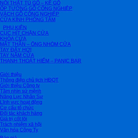
NỘI THẤT TỦ GỖ – KỆ GỖ
ỐP TƯỜNG GỖ CÔNG NGHIỆP
VÁCH GỖ CÔNG NGHIỆP
CỬA KÍNH PHÒNG TẮM
PHỤ KIỆN
CỤC HÍT CHẶN CỬA
KHÓA CỬA
MẮT THẦN – ỐNG NHÒM CỬA
TAY ĐẨY HƠI
TAY NẮM CỬA
THANH THOÁT HIỂM – PANIC BAR
Giới thiệu
Thông điệp chủ tịch HĐQT
Giới thiệu Công ty
Tầm nhìn sứ mệnh
Năng Lực Nhân Sự
Lĩnh vực hoạt động
Cơ cấu tổ chức
Đối tác khách hàng
Giá trị cốt lõi
Trách nhiệm xã hội
Văn hóa Công Ty
Báo giá