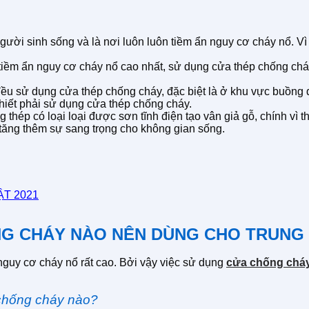
gười sinh sống và là nơi luôn luôn tiềm ẩn nguy cơ cháy nổ. Vì
m ẩn nguy cơ cháy nổ cao nhất, sử dụng cửa thép chống cháy là
ều sử dụng cửa thép chống cháy, đặc biệt là ở khu vực buồng đ
hiết phải sử dụng cửa thép chống cháy.
thép có loại loại được sơn tĩnh điện tạo vân giả gỗ, chính vì t
 tăng thêm sự sang trọng cho không gian sống.
T 2021
ỐNG CHÁY NÀO NÊN DÙNG CHO TRUNG
nguy cơ cháy nổ rất cao. Bởi vậy việc sử dụng
cửa chống chá
 chống cháy nào?