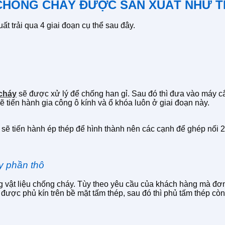
P CHỐNG CHÁY ĐƯỢC SẢN XUẤT NHƯ 
t trải qua 4 giai đoạn cụ thể sau đây.
cháy
sẽ được xử lý để chống han gỉ. Sau đó thì đưa vào máy cắ
ẽ tiến hành gia công ô kính và ổ khóa luôn ở giai đoạn này.
sẽ tiến hành ép thép để hình thành nên các cạnh để ghép nối 2
y phần thô
g vật liệu chống cháy. Tùy theo yêu cầu của khách hàng mà đơn 
 được phủ kín trên bề mặt tấm thép, sau đó thì phủ tấm thép còn