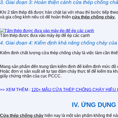
3. Giai đoạn 3: Hoàn thiện cánh cửa thép chống ch
Khi 2 tấm thép đã được hàn chặt lại với nhau thì bước tiếp the
và gia công kính nếu có để hoàn thiện
cửa thép chống cháy.
Tấm thép được đưa vào máy ép để ép các cạnh
4. Giai đoạn 4: Kiểm định khả năng chống cháy của
Kiểm định chất lượng cửa thép chống cháy là việc làm cần thi
Mang sản phẩm đến trung tâm kiểm định để kiểm định mức độ 
Hoặc đơn vị sản xuất sẽ tự tạo đám cháy thực tế để kiểm tra 
giấy chứng nhận của cục PCCC.
>> XEM THÊM :
120+ MẪU CỬA THÉP CHỐNG CHÁY HIỆU 
IV. ỨNG DỤNG
Cửa thép chống cháy
hiện nay là một sản phẩm không thể nào