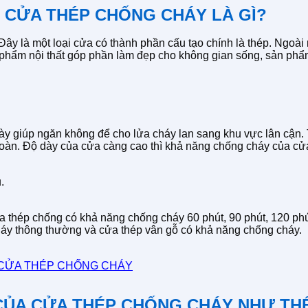
. CỬA THÉP CHỐNG CHÁY LÀ GÌ?
 Đây là một loại cửa có thành phần cấu tạo chính là thép. Ngoài
n phẩm nội thất góp phần làm đẹp cho không gian sống, sản phẩ
 này giúp ngăn không để cho lửa cháy lan sang khu vực lân cậ
toàn. Độ dày của cửa càng cao thì khả năng chống cháy của cửa
.
ửa thép chống có khả năng chống cháy 60 phút, 90 phút, 120 phú
háy thông thường và cửa thép vân gỗ có khả năng chống cháy.
 CỬA THÉP CHỐNG CHÁY
O CỦA CỬA THÉP CHỐNG CHÁY NHƯ TH