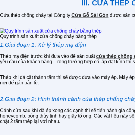
III. CỬA THÉ
Cửa thép chống cháy tại Công ty
Cửa Gỗ Sài Gòn
được sản xuấ
Quy trình sản xuất cửa chống cháy bằng thép
1.Giai đoạn 1: Xử lý thép mạ điện
Thép mạ điện trước khi đưa vào để sản xuất
cửa thép chống 
yêu cầu của khách hàng. Trong trường hợp có lắp đặt kính thì s
Thép khi đá cắt thành tấm thì sẽ được đưa vào máy ép. Máy ép 
nơi để gắn bản lề.
2.Giai đoạn 2: Hình thành cánh cửa thép chống chá
Cánh cửa sau khi đã ép xong các cạnh thì sẽ tiến hành gia côn
honeycomb, bông thủy tinh hay giấy tổ ong. Các vật liệu này sẽ
chặt 2 tấm thép lại với nhau.