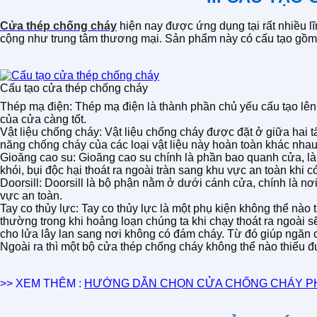
Cửa thép chống cháy
hiện nay được ứng dụng tại rất nhiều l
cộng như trung tâm thương mại. Sản phẩm này có cấu tạo gồm
Cấu tạo cửa thép chống cháy
Thép mạ điện: Thép mạ điện là thành phần chủ yếu cấu tạo lê
của cửa càng tốt.
Vật liệu chống cháy: Vật liệu chống cháy được đặt ở giữa hai
năng chống cháy của các loại vật liệu này hoàn toàn khác nh
Gioăng cao su: Gioăng cao su chính là phần bao quanh cửa, là
khói, bụi độc hại thoát ra ngoài tràn sang khu vực an toàn khi 
Doorsill: Doorsill là bộ phận nằm ở dưới cánh cửa, chính là nơ
vực an toàn.
Tay co thủy lực: Tay co thủy lực là một phụ kiện không thể nà
thường trong khi hoảng loạn chúng ta khi chạy thoát ra ngoài s
cho lửa lây lan sang nơi không có đám cháy. Từ đó giúp ngăn
Ngoài ra thì một bộ cửa thép chống cháy không thể nào thiếu 
>> XEM THÊM :
HƯỚNG DẪN CHỌN CỬA CHỐNG CHÁY P