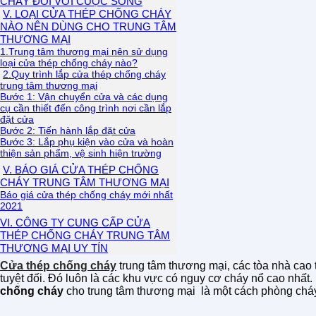
CHÁY ĐỐI VỚI CUỘC SỐNG
V. LOẠI CỬA THÉP CHỐNG CHÁY
NÀO NÊN DÙNG CHO TRUNG TÂM
THƯƠNG MẠI
1.Trung tâm thương mại nên sử dụng
loại cửa thép chống cháy nào?
2.Quy trình lắp cửa thép chống cháy
trung tâm thương mại
Bước 1: Vận chuyển cửa và các dụng
cụ cần thiết đến công trình nơi cần lắp
đặt cửa
Bước 2: Tiến hành lắp đặt cửa
Bước 3: Lắp phụ kiện vào cửa và hoàn
thiện sản phẩm, vệ sinh hiện trường
V. BÁO GIÁ CỬA THÉP CHỐNG
CHÁY TRUNG TÂM THƯƠNG MẠI
Báo giá cửa thép chống cháy mới nhất
2021
VI. CÔNG TY CUNG CẤP CỬA
THÉP CHỐNG CHÁY TRUNG TÂM
THƯƠNG MẠI UY TÍN
Cửa thép chống cháy
trung tâm thương mại, các tòa nhà cao
tuyệt đối. Đó luôn là các khu vực có nguy cơ cháy nổ cao nhất
chống cháy
cho trung tâm thương mại là một cách phòng cháy