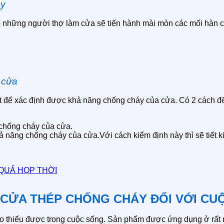
áy
o những người thợ làm cửa sẽ tiến hành mài mòn các mối hàn cùn
 cửa
ết để xác định được khả năng chống cháy của cửa. Có 2 cách đ
chống cháy của cửa.
khả năng chống cháy của cửa.Với cách kiểm định này thì sẽ tiế
QUẢ HỌP THỜI
 CỬA THÉP CHỐNG CHÁY ĐỐI VỚI CU
 thiếu được trong cuộc sống. Sản phẩm được ứng dụng ở rất nh