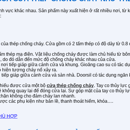
ĩnh vực khác nhau. Sản phẩm này xuất hiện ở rất nhiều nơi, t
:
n của thép chống cháy. Cửa gồm có 2 tấm thép có độ dày từ 0.
 tấm thép mạ điện. Vật liệu chống cháy được làm chủ hiếu từ b
au, do đó dẫn đến mức độ chống cháy khác nhau của cửa.
 nơi tiếp giáp giữa cánh cửa và khung. Gioăng cao su có tác 
có hiện tượng cháy nổ xảy ra.
i tiếp giáp giữa cánh cửa và sàn nhà. Doorsil có tác dụng ngăn
o thiếu được cửa một bộ
cửa thép chống cháy
. Tay co thủy lực
ẽ không quay lại để đóng cửa lại. Sự góp mặt của tay co thủy l
 chặn không cho đám cháy lan nhanh.
được các phụ kiện như bản lề, thanh thoát hiểm, khóa….
HÙ HỢP