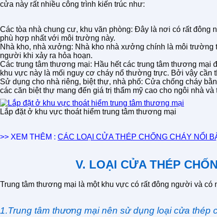
cửa này rất nhiều công trình kiến trúc như:
Các tòa nhà chung cư, khu văn phòng: Đây là nơi có rất đông n
phù hợp nhất với môi trường này.
Nhà kho, nhà xưởng: Nhà kho nhà xưởng chính là môi trường tiề
người khi xảy ra hỏa hoạn.
Các trung tâm thương mại: Hầu hết các trung tâm thương mại đ
khu vực này là mối nguy cơ cháy nổ thường trực. Bởi vậy cần t
Sử dụng cho nhà riêng, biệt thự, nhà phố: Cửa chống cháy bằng 
các căn biệt thự mang đến giá trị thẩm mỹ cao cho ngôi nhà và
Lắp đặt ở khu vực thoát hiểm trung tâm thương mại
>> XEM THÊM :
CÁC LOẠI CỬA THÉP CHỐNG CHÁY NỔI BẬ
V. LOẠI CỬA THÉP CH
Trung tâm thương mại là một khu vực có rất đông người và có 
1.Trung tâm thương mại nên sử dụng loại cửa thép