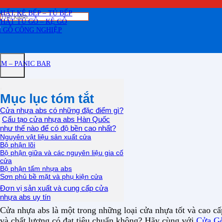
THẤT CẦU THANG GỖ
THẤT KỆ BẾP – TỦ BẾP
Tìm
THẤT TỦ GỖ – KỆ GỖ
kiếm:
 GỖ CÔNG NGHIỆP
M – PANIC BAR
Mục lục tóm tắt
Cửa nhựa abs có những đặc điểm gì?
Cấu tạo cửa nhựa abs Hàn Quốc
như thế nào để có độ bền cao nhất?
Nguyên vật liệu sản xuất cửa
Bộ phận lõi
Bộ phận giữa và các nguyên liệu gia cố
cửa
Bộ phận tấm nhựa abs
Sơn phủ bề mặt và phụ kiện cửa
Đơn vị sản xuất và cung cấp cửa
nhựa abs uy tín
Cửa nhựa abs là một trong những loại cửa nhựa tốt và cao c
và chất lượng có đạt tiêu chuẩn không? Hãy cùng với
Cửa Gỗ