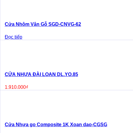
Cửa Nhôm Vân Gỗ SGD-CNVG-62
Đọc tiếp
CỬA NHỰA ĐÀI LOAN DL.YO.85
1.910.000
₫
Cửa Nhựa go Composite 1K Xoan dao-CGSG