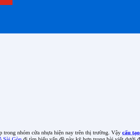
ấp trong nhóm cửa nhựa hiện nay trên thị trường. Vậy
cấu tạ
 Sài Gòn
đi tìm hiểu vấn đề này kỹ hơn trong bài viết dưới 