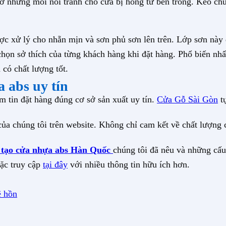
 những mối nối tránh cho cửa bị hỏng từ bên trong. Keo chu
ược xử lý cho nhẵn mịn và sơn phủ sơn lên trên. Lớp sơn này
 chọn sở thích của từng khách hàng khi đặt hàng. Phổ biến nh
 có chất lượng tốt.
 abs uy tín
m tin đặt hàng đúng cơ sở sản xuất uy tín.
Cửa Gỗ Sài Gòn
tự
của chúng tôi trên website. Không chỉ cam kết về chất lượn
 tạo cửa nhựa abs Hàn Quốc
chúng tôi đã nêu và những cấu
ặc truy cập
tại đây
với nhiều thông tin hữu ích hơn.
ê hồn