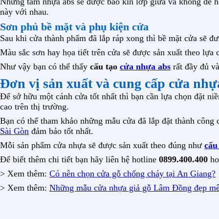
Những tấm nhựa abs sẽ được bao kín lớp giữa và không để hở
này với nhau.
Sơn phủ bề mặt và phụ kiện cửa
Sau khi cửa thành phẩm đã lắp ráp xong thì bề mặt cửa sẽ đ
Màu sắc sơn hay họa tiết trên cửa sẽ được sản xuất theo lựa
Như vậy bạn có thể thấy
cấu tạo
cửa nhựa abs
rất đầy đủ và
Đơn vị sản xuất và cung cấp cửa nhựa
Để sở hữu một cánh cửa tốt nhất thì bạn cần lựa chọn đặt niề
cao trên thị trường.
Bạn có thể tham khảo những mẫu cửa đã lắp đặt thành công 
Sài Gòn
đảm bảo tốt nhất.
Mỗi sản phẩm cửa nhựa sẽ được sản xuất theo đúng như
cấu
Để biết thêm chi tiết bạn hãy liên hệ hotline
0899.400.400
ho
> Xem thêm:
Có nên chọn cửa gỗ chống cháy tại An Giang?
> Xem thêm:
Những mẫu cửa nhựa giả gỗ Lâm Đồng đẹp m