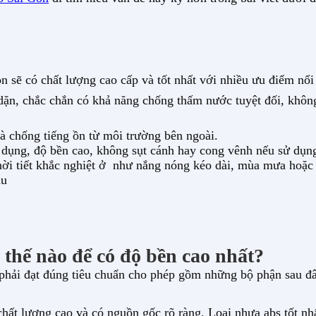
 sẽ có chất lượng cao cấp và tốt nhất với nhiều ưu điểm nổi 
 dặn, chắc chắn có khả năng chống thấm nước tuyệt đối, khô
à chống tiếng ồn từ môi trường bên ngoài.
ụng, độ bền cao, không sụt cánh hay cong vênh nếu sử dụng 
hời tiết khắc nghiệt ở như nắng nóng kéo dài, mùa mưa hoặc
àu
thế nào để có độ bền cao nhất?
phải đạt đúng tiêu chuẩn cho phép gồm những bộ phận sau đâ
chất lượng cao và có nguồn gốc rõ ràng. Loại nhựa abs tốt nhấ