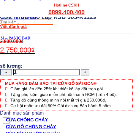
THẤT CẦU THANG GỖ
Hotline CSKH
THẤT KỆ BẾP – TỦ BẾP
0899.400.400
THẤT TỦ GỖ – KỆ GỖ
Cửa nhựa cao cấp KSD 305-K1129
 GỖ CÔNG NGHIỆP
Tìm
Viết đánh giá
kiếm:
M – PANIC BAR
2.800.000
₫
2.750.000
₫
Cửa
nhựa
cao
MUA HÀNG ĐẢM BẢO TẠI CỬA GỖ SÀI GÒN®
cấp
Giảm giá lên đến 25% khi thiết kế lắp đặt trọn gói.
KSD
Tặng phụ kiện, giao miễn phí nội thành HCM (trên 4 bộ).
305-
Tặng đồ dùng thông minh nội thất trị giá 250.000đ.
K1129
Cơ hội nhận ưu đãi 50% Gói dịch vụ Bảo hành 5 năm.
số
Danh mục sản phẩm
lượng
CỬA CHỐNG CHÁY
CỬA GỖ CHỐNG CHÁY