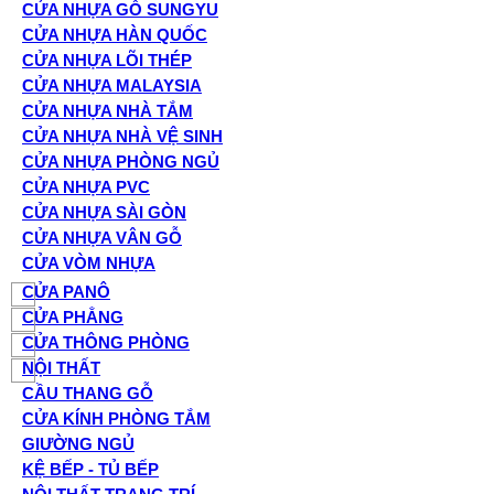
CỬA NHỰA GỖ SUNGYU
CỬA NHỰA HÀN QUỐC
CỬA NHỰA LÕI THÉP
CỬA NHỰA MALAYSIA
CỬA NHỰA NHÀ TẮM
CỬA NHỰA NHÀ VỆ SINH
CỬA NHỰA PHÒNG NGỦ
CỬA NHỰA PVC
CỬA NHỰA SÀI GÒN
CỬA NHỰA VÂN GỖ
CỬA VÒM NHỰA
CỬA PANÔ
CỬA PHẲNG
CỬA THÔNG PHÒNG
NỘI THẤT
CẦU THANG GỖ
CỬA KÍNH PHÒNG TẮM
GIƯỜNG NGỦ
KỆ BẾP - TỦ BẾP