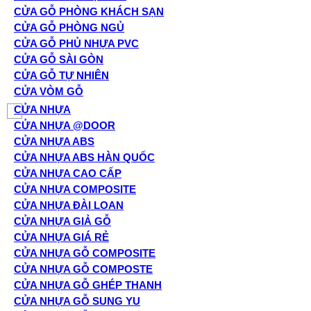
CỬA GỖ PHÒNG KHÁCH SẠN
CỬA GỖ PHÒNG NGỦ
CỬA GỖ PHỦ NHỰA PVC
CỬA GỖ SÀI GÒN
CỬA GỖ TỰ NHIÊN
CỬA VÒM GỖ
CỬA NHỰA
CỬA NHỰA @DOOR
CỬA NHỰA ABS
CỬA NHỰA ABS HÀN QUỐC
CỬA NHỰA CAO CẤP
CỬA NHỰA COMPOSITE
CỬA NHỰA ĐÀI LOAN
CỬA NHỰA GIẢ GỖ
CỬA NHỰA GIÁ RẺ
CỬA NHỰA GỖ COMPOSITE
CỬA NHỰA GỖ COMPOSTE
CỬA NHỰA GỖ GHÉP THANH
CỬA NHỰA GỖ SUNG YU