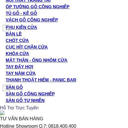
NỘI THẤT TRANG TRÍ
ỐP TƯỜNG GỖ CÔNG NGHIỆP
TỦ GỖ - KỆ GỖ
VÁCH GỖ CÔNG NGHIỆP
PHỤ KIỆN CỬA
BẢN LỀ
CHỐT CỬA
CỤC HÍT CHẶN CỬA
KHÓA CỬA
MẮT THẦN - ỐNG NHÒM CỬA
TAY ĐẨY HƠI
TAY NẮM CỬA
THANH THOÁT HIỂM - PANIC BAR
SÀN GỖ
SÀN GỖ CÔNG NGHIỆP
SÀN GỖ TỰ NHIÊN
Hỗ Trợ Trực Tuyến
TƯ VẤN BÁN HÀNG
Hotline Showroom Q.7: 0818.400.400