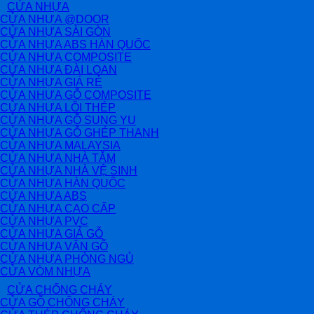
CỬA NHỰA
CỬA NHỰA @DOOR
CỬA NHỰA SÀI GÒN
CỬA NHỰA ABS HÀN QUỐC
CỬA NHỰA COMPOSITE
CỬA NHỰA ĐÀI LOAN
CỬA NHỰA GIÁ RẺ
CỬA NHỰA GỖ COMPOSITE
CỬA NHỰA LÕI THÉP
CỬA NHỰA GỖ SUNG YU
CỬA NHỰA GỖ GHÉP THANH
CỬA NHỰA MALAYSIA
CỬA NHỰA NHÀ TẮM
CỬA NHỰA NHÀ VỆ SINH
CỬA NHỰA HÀN QUỐC
CỬA NHỰA ABS
CỬA NHỰA CAO CẤP
CỬA NHỰA PVC
CỬA NHỰA GIẢ GỖ
CỬA NHỰA VÂN GỖ
CỬA NHỰA PHÒNG NGỦ
CỬA VÒM NHỰA
CỬA CHỐNG CHÁY
CỬA GỖ CHỐNG CHÁY