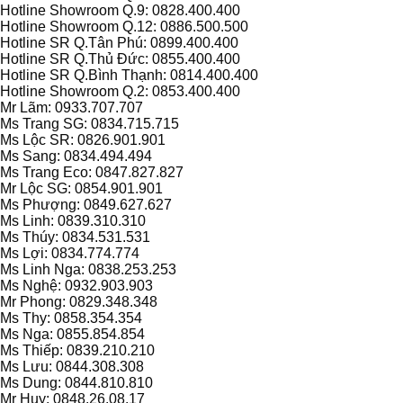
Hotline Showroom Q.9: 0828.400.400
Hotline Showroom Q.12: 0886.500.500
Hotline SR Q.Tân Phú: 0899.400.400
Hotline SR Q.Thủ Đức: 0855.400.400
Hotline SR Q.Bình Thạnh: 0814.400.400
Hotline Showroom Q.2: 0853.400.400
Mr Lãm: 0933.707.707
Ms Trang SG: 0834.715.715
Ms Lộc SR: 0826.901.901
Ms Sang: 0834.494.494
Ms Trang Eco: 0847.827.827
Mr Lộc SG: 0854.901.901
Ms Phượng: 0849.627.627
Ms Linh: 0839.310.310
Ms Thúy: 0834.531.531
Ms Lợi: 0834.774.774
Ms Linh Nga: 0838.253.253
Ms Nghệ: 0932.903.903
Mr Phong: 0829.348.348
Ms Thy: 0858.354.354
Ms Nga: 0855.854.854
Ms Thiếp: 0839.210.210
Ms Lưu: 0844.308.308
Ms Dung: 0844.810.810
Mr Huy: 0848.26.08.17