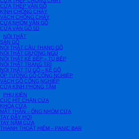
CỬA THÉP CHỐNG CHÁY
CỬA THÉP VÂN GỖ
KÍNH CHỐNG CHÁY
VÁCH CHỐNG CHÁY
CỬA NHÔM VÂN GỖ
CỬA VÂN GỖ 5D
NỘI THẤT
SÀN GỖ
NỘI THẤT CẦU THANG GỖ
NỘI THẤT GIƯỜNG NGỦ
NỘI THẤT KỆ BẾP – TỦ BẾP
NỘI THẤT TRANG TRÍ
NỘI THẤT TỦ GỖ – KỆ GỖ
ỐP TƯỜNG GỖ CÔNG NGHIỆP
VÁCH GỖ CÔNG NGHIỆP
CỬA KÍNH PHÒNG TẮM
PHỤ KIỆN
CỤC HÍT CHẶN CỬA
KHÓA CỬA
MẮT THẦN – ỐNG NHÒM CỬA
TAY ĐẨY HƠI
TAY NẮM CỬA
THANH THOÁT HIỂM – PANIC BAR