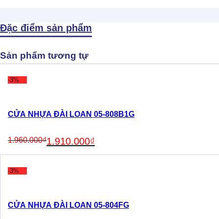
Đặc điểm sản phẩm
Sản phẩm tương tự
-3%
CỬA NHỰA ĐÀI LOAN 05-808B1G
Original
Current
1.960.000
₫
1.910.000
₫
price
price
was:
is:
1.960.000₫.
1.910.000₫.
-3%
CỬA NHỰA ĐÀI LOAN 05-804FG