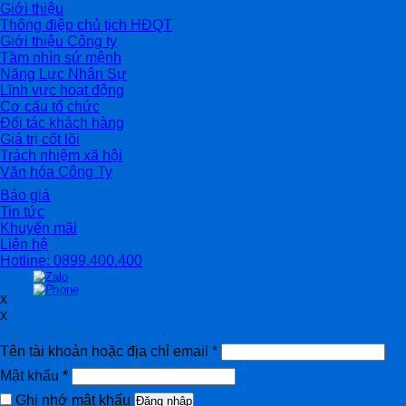
Giới thiệu
Thông điệp chủ tịch HĐQT
Giới thiệu Công ty
Tầm nhìn sứ mệnh
Năng Lực Nhân Sự
Lĩnh vực hoạt động
Cơ cấu tổ chức
Đối tác khách hàng
Giá trị cốt lõi
Trách nhiệm xã hội
Văn hóa Công Ty
Báo giá
Tin tức
Khuyến mãi
Liên hệ
Hotline: 0899.400.400
x
x
Đăng nhập
Tên tài khoản hoặc địa chỉ email
*
Mật khẩu
*
Ghi nhớ mật khẩu
Đăng nhập