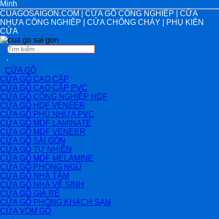
Minh
CUAGOSAIGON.COM | CỬA GỖ CÔNG NGHIỆP | CỬA
NHỰA CÔNG NGHIỆP | CỬA CHỐNG CHÁY | PHỤ KIỆN
CỬA
Tìm
kiếm:
CỬA GỖ
CỬA GỖ CAO CẤP
CỬA GỖ CAO CẤP PVC
CỬA GỖ CÔNG NGHIỆP HDF
CỬA GỖ HDF VENEER
CỬA GỖ PHỦ NHỰA PVC
CỬA GỖ MDF LAMINATE
CỬA GỖ MDF VENEER
CỬA GỖ SÀI GÒN
CỬA GỖ TỰ NHIÊN
CỬA GỖ MDF MELAMINE
CỬA GỖ PHÒNG NGỦ
CỬA GỖ NHÀ TẮM
CỬA GỖ NHÀ VỆ SINH
CỬA GỖ GIÁ RẺ
CỬA GỖ PHÒNG KHÁCH SẠN
CỬA VÒM GỖ