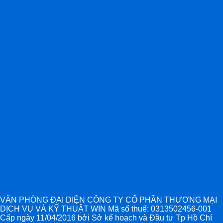
VĂN PHÒNG ĐẠI DIỆN CÔNG TY CỔ PHẦN THƯƠNG MẠI
DỊCH VỤ VÀ KỸ THUẬT WIN Mã số thuế: 0313502456-001
Cấp ngày 11/04/2016 bởi Sở kế hoạch và Đầu tư Tp Hồ Chí