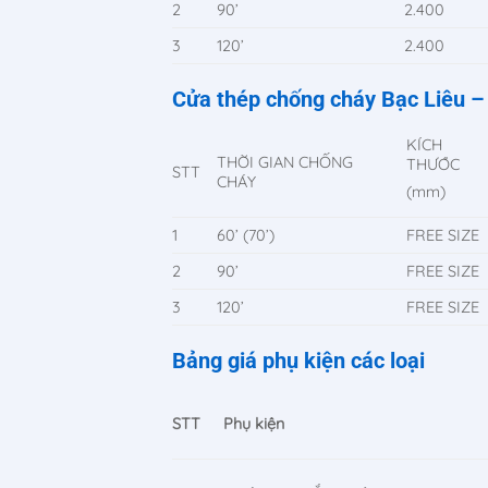
2
90’
2.400
3
120’
2.400
Cửa thép chống cháy Bạc Liêu 
KÍCH
THỜI GIAN CHỐNG
THƯỚC
STT
CHÁY
(mm)
1
60’ (70’)
FREE SIZE
2
90’
FREE SIZE
3
120’
FREE SIZE
Bảng giá phụ kiện các loại
STT
Phụ kiện