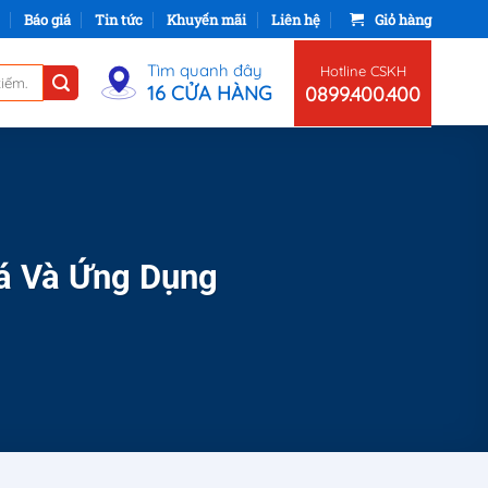
Báo giá
Tin tức
Khuyến mãi
Liên hệ
Giỏ hàng
Tìm quanh đây
Hotline CSKH
16 CỬA HÀNG
0899.400.400
á Và Ứng Dụng