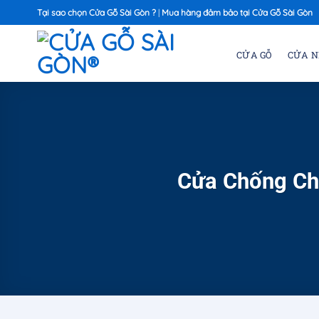
Chuyển
Tại sao chọn Cửa Gỗ Sài Gòn ?
|
Mua hàng đảm bảo tại Cửa Gỗ Sài Gòn
đến
nội
CỬA GỖ
CỬA 
dung
Cửa Chống Ch