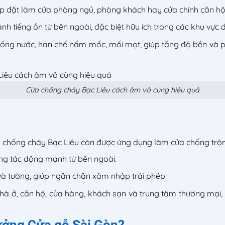
p đặt làm cửa phòng ngủ, phòng khách hay cửa chính căn hộ
nh tiếng ồn từ bên ngoài, đặc biệt hữu ích trong các khu vực đô
ng nước, hạn chế nấm mốc, mối mọt, giúp tăng độ bền và phù
Cửa chống cháy Bạc Liêu cách âm vô cùng hiệu quả
cửa chống cháy Bạc Liêu còn được ứng dụng làm cửa chống trộ
ững tác động mạnh từ bên ngoài.
 và tường, giúp ngăn chặn xâm nhập trái phép.
à ở, căn hộ, cửa hàng, khách sạn và trung tâm thương mại, 