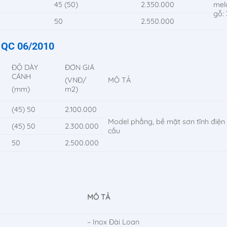
45 (50)
2.350.000
mel
gỗ:
50
2.550.000
– QC 06/2010
ĐỘ DÀY
ĐƠN GIÁ
CÁNH
MÔ TẢ
(VNĐ/
(mm)
m2)
(45) 50
2.100.000
Model phẳng, bề mặt sơn tĩnh điệ
(45) 50
2.300.000
cầu
50
2.500.000
MÔ TẢ
– Inox Đài Loan