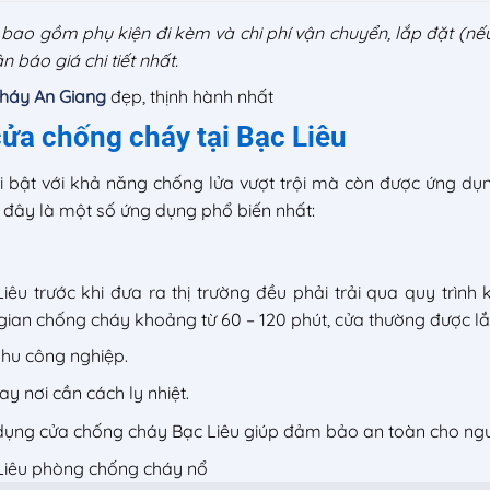
 bao gồm phụ kiện đi kèm và chi phí vận chuyển, lắp đặt (nếu
n báo giá chi tiết nhất.
háy An Giang
đẹp, thịnh hành nhất
ửa chống cháy tại Bạc Liêu
 bật với khả năng chống lửa vượt trội mà còn được ứng dụng
ới đây là một số ứng dụng phổ biến nhất:
êu trước khi đưa ra thị trường đều phải trải qua quy trìn
gian chống cháy khoảng từ 60 – 120 phút, cửa thường được lắp
khu công nghiệp.
y nơi cần cách ly nhiệt.
 dụng cửa chống cháy Bạc Liêu giúp đảm bảo an toàn cho ngườ