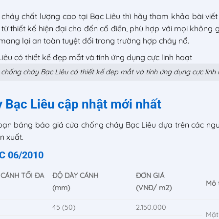
áy chất lượng cao tại Bạc Liêu thì hãy tham khảo bài viết
 thiết kế hiện đại cho đến cổ điển, phù hợp với mọi không 
mang lại an toàn tuyệt đối trong trường hợp cháy nổ.
chống cháy Bạc Liêu có thiết kế đẹp mắt và tính ứng dụng cực linh
 Bạc Liêu cập nhật mới nhất
bạn bảng báo giá cửa chống cháy Bạc Liêu dựa trên các nguy
n xuất.
QC 06/2010
 CÁNH TỐI ĐA
ĐỘ DÀY CÁNH
ĐƠN GIÁ
Mô 
(mm)
(VNĐ/ m2)
45 (50)
2.150.000
Mặt