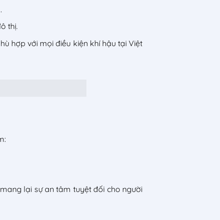
.
 thị.
 hợp với mọi điều kiện khí hậu tại Việt
m:
mang lại sự an tâm tuyệt đối cho người