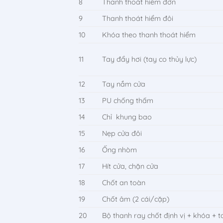
8
Thanh thoát hiểm đơn
9
Thanh thoát hiểm đôi
10
Khóa theo thanh thoát hiểm
11
Tay đẩy hơi (tay co thủy lực)
12
Tay nắm cửa
13
PU chống thấm
14
Chỉ khung bao
15
Nẹp cửa đôi
16
Ống nhòm
17
Hít cửa, chặn cửa
18
Chốt an toàn
19
Chốt âm (2 cái/cặp)
20
Bộ thanh ray chốt định vị + khóa + 