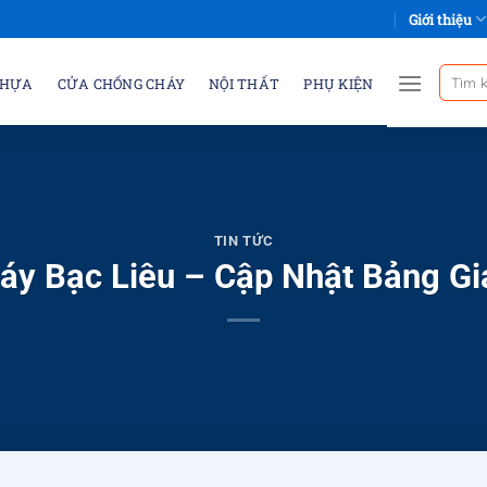
Giới thiệu
Tìm
NHỰA
CỬA CHỐNG CHÁY
NỘI THẤT
PHỤ KIỆN
kiếm:
TIN TỨC
áy Bạc Liêu – Cập Nhật Bảng Gi