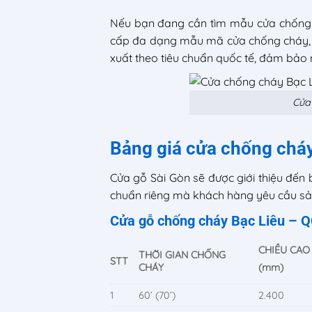
Nếu bạn đang cần tìm mẫu cửa chống ch
cấp đa dạng mẫu mã cửa chống cháy, từ
xuất theo tiêu chuẩn quốc tế, đảm bảo 
Cửa 
Bảng giá cửa chống cháy
Cửa gỗ Sài Gòn sẽ được giới thiệu đến 
chuẩn riêng mà khách hàng yêu cầu sả
Cửa gỗ chống cháy Bạc Liêu – 
CHIỀU CAO
THỜI GIAN CHỐNG
STT
CHÁY
(mm)
1
60’ (70’)
2.400