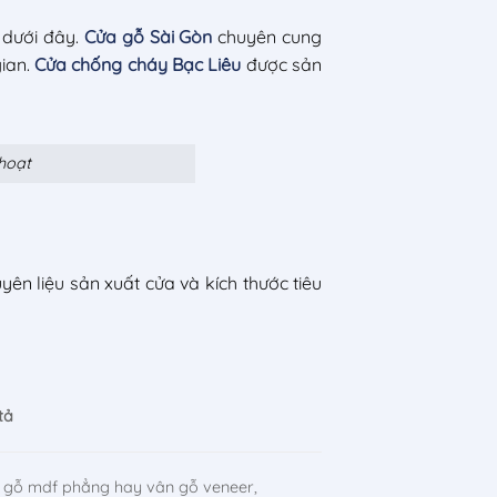
 dưới đây.
Cửa gỗ Sài Gòn
chuyên cung
gian.
Cửa chống cháy Bạc Liêu
được sản
 hoạt
ên liệu sản xuất cửa và kích thước tiêu
tả
 gỗ mdf phẳng hay vân gỗ veneer,