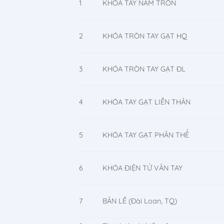
1
KHÓA TAY NẮM TRÒN
2
KHÓA TRÒN TAY GẠT HQ
3
KHÓA TRÒN TAY GẠT ĐL
4
KHÓA TAY GẠT LIỀN THÂN
5
KHÓA TAY GẠT PHÂN THỂ
6
KHÓA ĐIỆN TỬ VÂN TAY
7
BẢN LỀ (Đài Loan, TQ)