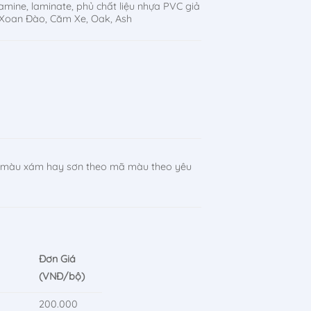
amine, laminate, phủ chất liệu nhựa PVC giả
 Xoan Đào, Căm Xe, Oak, Ash
n màu xám hay sơn theo mã màu theo yêu
Đơn Giá
(VNĐ/bộ)
200.000