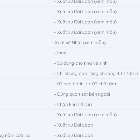
– Xuất xứ Đài Loan (xem mẫu)
– Xuất xứ Đài Loan (xem mẫu)
– Xuất xứ Đài Loan (xem mẫu)
– Xuất xứ Đài Loan (xem mẫu)
– Xuất xứ Nhật (xem mẫu)
– Inox
– Sử dụng cho nhà vệ sinh
– Chỉ khung bao rộng khoảng 40 x 10mm
– 02 nẹp bánh ú + 02 chốt âm
– Dùng quan sát bên ngoài
– Chặn khi mở cửa
– Xuất xứ Đài Loan (xem mẫu)
– Xuất xứ Đài Loan
tay nắm cửa lùa
– Xuất xứ Đài Loan