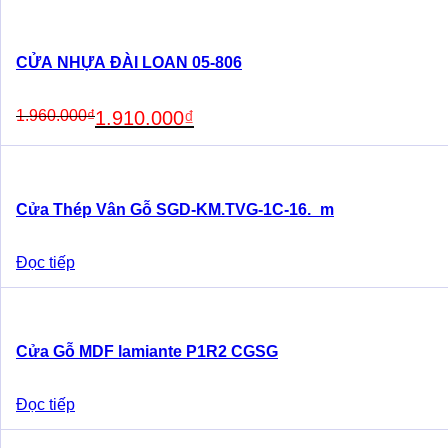
CỬA NHỰA ĐÀI LOAN 05-806
Original
Current
1.960.000
₫
1.910.000
₫
price
price
was:
is:
1.960.000₫.
1.910.000₫.
Cửa Thép Vân Gỗ SGD-KM.TVG-1C-16._m
Đọc tiếp
Cửa Gỗ MDF lamiante P1R2 CGSG
Đọc tiếp