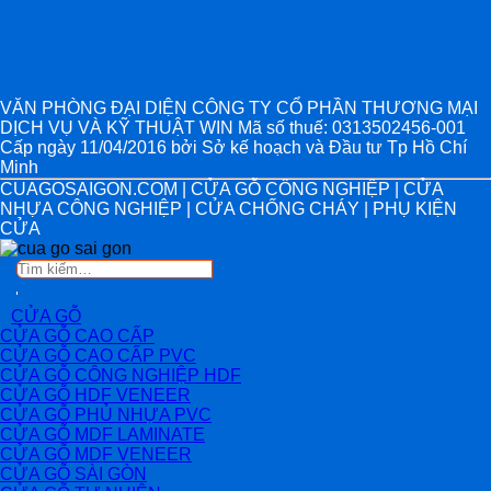
VĂN PHÒNG ĐẠI DIỆN CÔNG TY CỔ PHẦN THƯƠNG MẠI
DỊCH VỤ VÀ KỸ THUẬT WIN Mã số thuế: 0313502456-001
Cấp ngày 11/04/2016 bởi Sở kế hoạch và Đầu tư Tp Hồ Chí
Minh
CUAGOSAIGON.COM | CỬA GỖ CÔNG NGHIỆP | CỬA
NHỰA CÔNG NGHIỆP | CỬA CHỐNG CHÁY | PHỤ KIỆN
CỬA
Tìm
kiếm:
CỬA GỖ
CỬA GỖ CAO CẤP
CỬA GỖ CAO CẤP PVC
CỬA GỖ CÔNG NGHIỆP HDF
CỬA GỖ HDF VENEER
CỬA GỖ PHỦ NHỰA PVC
CỬA GỖ MDF LAMINATE
CỬA GỖ MDF VENEER
CỬA GỖ SÀI GÒN