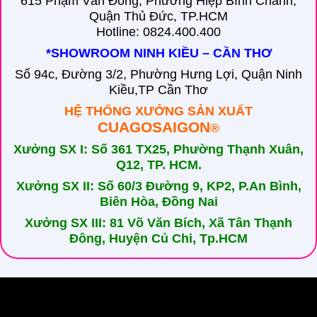
615 Phạm Văn Đồng, Phường Hiệp Bình Chánh,
Quận Thủ Đức, TP.HCM
Hotline: 0824.400.400
*SHOWROOM NINH KIỀU – CẦN THƠ
Số 94c, Đường 3/2, Phường Hưng Lợi, Quận Ninh
Kiều,TP Cần Thơ
HỆ THỐNG XƯỞNG SẢN XUẤT
CUAGOSAIGON
®
Xưởng SX I: Số 361 TX25, Phường Thạnh Xuân,
Q12, TP. HCM.
Xưởng SX II: Số 60/3 Đường 9, KP2, P.An Bình,
Biên Hòa, Đồng Nai
Xưởng SX III: 81 Võ Văn Bích, Xã Tân Thạnh
Đông, Huyện Củ Chi, Tp.HCM