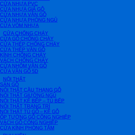
CỬA NHỰA PVC
CỬA NHỰA GIẢ GỖ
CỬA NHỰA VÂN GỖ
CỬA NHỰA PHÒNG NGỦ
CỬA VÒM NHỰA
CỬA CHỐNG CHÁY
CỬA GỖ CHỐNG CHÁY
CỬA THÉP CHỐNG CHÁY
CỬA THÉP VÂN GỖ
KÍNH CHỐNG CHÁY
VÁCH CHỐNG CHÁY
CỬA NHÔM VÂN GỖ
CỬA VÂN GỖ 5D
NỘI THẤT
SÀN GỖ
NỘI THẤT CẦU THANG GỖ
NỘI THẤT GIƯỜNG NGỦ
NỘI THẤT KỆ BẾP – TỦ BẾP
NỘI THẤT TRANG TRÍ
NỘI THẤT TỦ GỖ – KỆ GỖ
ỐP TƯỜNG GỖ CÔNG NGHIỆP
VÁCH GỖ CÔNG NGHIỆP
CỬA KÍNH PHÒNG TẮM