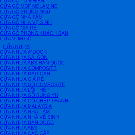
CỬA GỖ TỰ NHIÊN
CỬA GỖ MDF MELAMINE
CỬA GỖ PHÒNG NGỦ
CỬA GỖ NHÀ TẮM
CỬA GỖ NHÀ VỆ SINH
CỬA GỖ GIÁ RẺ
CỬA GỖ PHÒNG KHÁCH SẠN
CỬA VÒM GỖ
CỬA NHỰA
CỬA NHỰA @DOOR
CỬA NHỰA SÀI GÒN
CỬA NHỰA ABS HÀN QUỐC
CỬA NHỰA COMPOSITE
CỬA NHỰA ĐÀI LOAN
CỬA NHỰA GIÁ RẺ
CỬA NHỰA GỖ COMPOSITE
CỬA NHỰA LÕI THÉP
CỬA NHỰA GỖ SUNG YU
CỬA NHỰA GỖ GHÉP THANH
CỬA NHỰA MALAYSIA
CỬA NHỰA NHÀ TẮM
CỬA NHỰA NHÀ VỆ SINH
CỬA NHỰA HÀN QUỐC
CỬA NHỰA ABS
CỬA NHỰA CAO CẤP