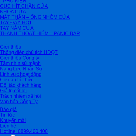
PHỤ KIỆN
CỤC HÍT CHẶN CỬA
KHÓA CỬA
MẮT THẦN – ỐNG NHÒM CỬA
TAY ĐẨY HƠI
TAY NẮM CỬA
THANH THOÁT HIỂM – PANIC BAR
Giới thiệu
Thông điệp chủ tịch HĐQT
Giới thiệu Công ty
Tầm nhìn sứ mệnh
Năng Lực Nhân Sự
Lĩnh vực hoạt động
Cơ cấu tổ chức
Đối tác khách hàng
Giá trị cốt lõi
Trách nhiệm xã hội
Văn hóa Công Ty
Báo giá
Tin tức
Khuyến mãi
Liên hệ
Hotline: 0899.400.400