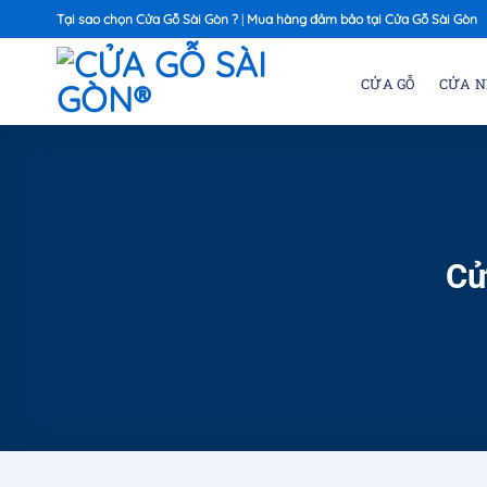
Chuyển
Tại sao chọn Cửa Gỗ Sài Gòn ?
|
Mua hàng đảm bảo tại Cửa Gỗ Sài Gòn
đến
nội
CỬA GỖ
CỬA 
dung
Cử