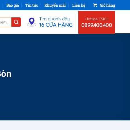
Báo giá
Tin tức
Khuyến mãi
Liên hệ
Giỏ hàng
Tìm quanh đây
Hotline CSKH
16 CỬA HÀNG
0899.400.400
Gòn