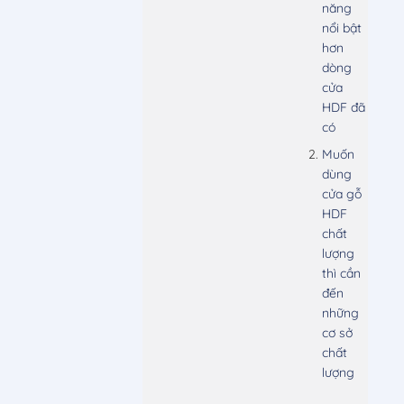
năng
nổi bật
hơn
dòng
cửa
HDF đã
có
Muốn
dùng
cửa gỗ
HDF
chất
lượng
thì cần
đến
những
cơ sở
chất
lượng