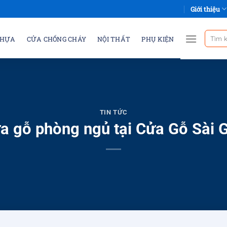
Giới thiệu
Tìm
NHỰA
CỬA CHỐNG CHÁY
NỘI THẤT
PHỤ KIỆN
kiếm:
TIN TỨC
a gỗ phòng ngủ tại Cửa Gỗ Sài 