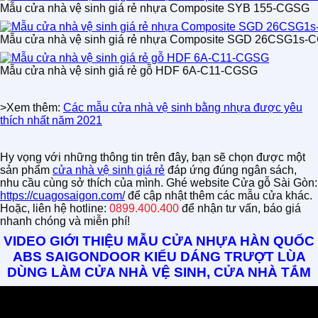
Mẫu cửa nhà vệ sinh giá rẻ nhựa Composite SYB 155-CGSG
Mẫu cửa nhà vệ sinh giá rẻ nhựa Composite SGD 26CSG1s-
Mẫu cửa nhà vệ sinh giá rẻ gỗ HDF 6A-C11-CGSG
>Xem thêm:
Các mẫu cửa nhà vệ sinh bằng nhựa được yêu
thích nhất năm 2021
Hy vọng với những thông tin trên đây, bạn sẽ chọn được một
sản phẩm
cửa nhà vệ sinh giá rẻ
đáp ứng đúng ngân sách,
nhu cầu cùng sở thích của mình. Ghé website Cửa gỗ Sài Gòn:
https://cuagosaigon.com/
để cập nhật thêm các mẫu cửa khác.
Hoặc, liên hệ hotline:
0899.400.400
để nhận tư vấn, báo giá
nhanh chóng và miễn phí!
VIDEO GIỚI THIỆU MẪU CỬA NHỰA HÀN QUỐC
ABS SAIGONDOOR KIỂU DÁNG TRƯỢT LÙA
DÙNG LÀM CỬA NHÀ VỆ SINH, CỬA NHÀ TẮM