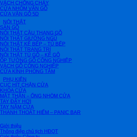
VÁCH CHỐNG CHÁY
CỬA NHÔM VÂN GỖ
CỬA VÂN GỖ 5D
NỘI THẤT
SÀN GỖ
NỘI THẤT CẦU THANG GỖ
NỘI THẤT GIƯỜNG NGỦ
NỘI THẤT KỆ BẾP – TỦ BẾP
NỘI THẤT TRANG TRÍ
NỘI THẤT TỦ GỖ – KỆ GỖ
ỐP TƯỜNG GỖ CÔNG NGHIỆP
VÁCH GỖ CÔNG NGHIỆP
CỬA KÍNH PHÒNG TẮM
PHỤ KIỆN
CỤC HÍT CHẶN CỬA
KHÓA CỬA
MẮT THẦN – ỐNG NHÒM CỬA
TAY ĐẨY HƠI
TAY NẮM CỬA
THANH THOÁT HIỂM – PANIC BAR
Giới thiệu
Thông điệp chủ tịch HĐQT
Giới thiệu Công ty