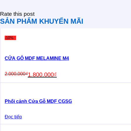
Rate this post
SẢN PHẨM KHUYẾN MÃI
-10%
CỬA GỖ MDF MELAMINE M4
Original
Current
2.000.000
₫
1.800.000
₫
price
price
was:
is:
2.000.000₫.
1.800.000₫.
Phối cảnh Cửa Gỗ MDF CGSG
Đọc tiếp