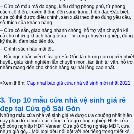
– Cửa có mẫu mã đa dạng, kiểu dáng phong phú, từ phong
cách cổ điển, truyền thống đến sang trọng, hiện đại. Đặc biệt,
cửa có thể được điều chỉnh, sản xuất theo theo đúng yêu cầu,
sở thích của khách hàng.
– Cửa có sẵn, giao hàng nhanh chóng, hỗ trợ vận chuyển kể
cả cho những khách hàng ở xa. Thi công chuyên nghiệp, đúng
kỹ thuật, đảm bảo tiến độ.
– Chính sách hậu mãi tốt.
– Đội ngũ nhân viên Cửa gỗ Sài Gòn là những con người nhiệt
huyết, giàu kinh nghiệm lẫn chuyên môn, tận tình tư vấn, hỗ trợ
nhằm mang đến cho khách hàng sự hài lòng cao nhất.
>Xem thêm:
Cập nhật báo giá cửa nhà vệ sinh mới nhất 2021
3. Top 10 mẫu cửa nhà vệ sinh giá rẻ
đẹp tại Cửa gỗ Sài Gòn
Những mẫu cửa nhà vệ sinh giá rẻ được ưa chuộng nhất hiện
nay phần lớn thuộc các dòng: cửa gỗ công nghiệp HDF, cửa
gỗ công nghiệp HDF Veneer, Cửa gỗ Công nghiệp MDF, cửa
nhựa giả gỗ,…Mỗi loại đều nổi bật với nét riêng trong thiết kế.