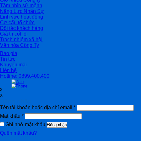
Tầm nhìn sứ mệnh
Năng Lực Nhân Sự
Lĩnh vực hoạt động
Cơ cấu tổ chức
Đối tác khách hàng
Giá trị cốt lõi
Trách nhiệm xã hội
Văn hóa Công Ty
Báo giá
Tin tức
Khuyến mãi
Liên hệ
Hotline: 0899.400.400
x
x
Đăng nhập
Tên tài khoản hoặc địa chỉ email
*
Mật khẩu
*
Ghi nhớ mật khẩu
Đăng nhập
Quên mật khẩu?