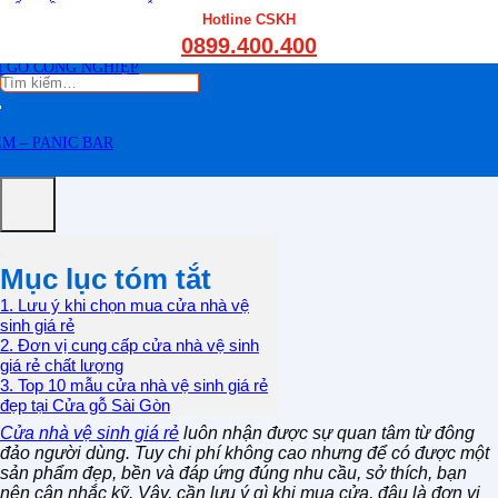
THẤT CẦU THANG GỖ
Hotline CSKH
THẤT KỆ BẾP – TỦ BẾP
0899.400.400
THẤT TỦ GỖ – KỆ GỖ
 GỖ CÔNG NGHIỆP
Tìm
kiếm:
M – PANIC BAR
Mục lục tóm tắt
1. Lưu ý khi chọn mua cửa nhà vệ
sinh giá rẻ
2. Đơn vị cung cấp cửa nhà vệ sinh
giá rẻ chất lượng
3. Top 10 mẫu cửa nhà vệ sinh giá rẻ
đẹp tại Cửa gỗ Sài Gòn
Cửa nhà vệ sinh giá rẻ
luôn nhận được sự quan tâm từ đông
đảo người dùng. Tuy chi phí không cao nhưng để có được một
sản phẩm đẹp, bền và đáp ứng đúng nhu cầu, sở thích, bạn
nên cân nhắc kỹ. Vậy, cần lưu ý gì khi mua cửa, đâu là đơn vị