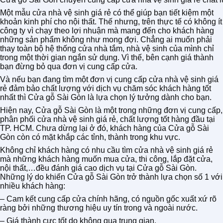
Một mẫu cửa nhà vệ sinh giá rẻ có thể giúp bạn tiết kiệm một
khoản kinh phí cho nội thất. Thế nhưng, trên thực tế có không ít
công ty vì chạy theo lợi nhuận mà mang đến cho khách hàng
những sản phẩm không như mong đợi. Chẳng ai muốn phải
thay toàn bộ hệ thống cửa nhà tắm, nhà vệ sinh của mình chỉ
trong một thời gian ngắn sử dụng. Vì thế, bên cạnh giá thành
bạn đừng bỏ qua đơn vị cung cấp cửa.
Và nếu bạn đang tìm một đơn vị cung cấp cửa nhà vệ sinh giá
rẻ đảm bảo chất lượng với dịch vụ chăm sóc khách hàng tốt
nhất thì Cửa gỗ Sài Gòn là lựa chọn lý tưởng dành cho bạn.
Hiện nay, Cửa gỗ Sài Gòn là một trong những đơn vị cung cấp,
phân phối cửa nhà vệ sinh giá rẻ, chất lượng tốt hàng đầu tại
TP. HCM. Chưa dừng lại ở đó, khách hàng của Cửa gỗ Sài
Gòn còn có mặt khắp các tỉnh, thành trong khu vực.
Không chỉ khách hàng có nhu cầu tìm cửa nhà vệ sinh giá rẻ
mà những khách hàng muốn mua cửa, thi công, lắp đặt cửa,
nội thất,…đều đánh giá cao dịch vụ tại Cửa gỗ Sài Gòn.
Những lý do khiến Cửa gỗ Sài Gòn trở thành lựa chọn số 1 với
nhiều khách hàng:
– Cam kết cung cấp cửa chính hãng, có nguồn gốc xuất xứ rõ
ràng bởi những thương hiệu uy tín trong và ngoài nước.
– Giá thành cực tốt do không qua trung gian.