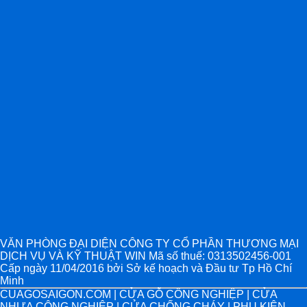
VĂN PHÒNG ĐẠI DIỆN CÔNG TY CỔ PHẦN THƯƠNG MẠI
DỊCH VỤ VÀ KỸ THUẬT WIN Mã số thuế: 0313502456-001
Cấp ngày 11/04/2016 bởi Sở kế hoạch và Đầu tư Tp Hồ Chí
Minh
CUAGOSAIGON.COM | CỬA GỖ CÔNG NGHIỆP | CỬA
NHỰA CÔNG NGHIỆP | CỬA CHỐNG CHÁY | PHỤ KIỆN