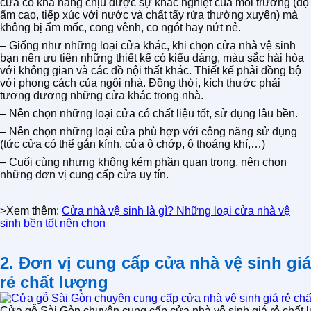
cửa có khả năng chịu được sự khắc nghiệt của môi trường (độ
ẩm cao, tiếp xúc với nước và chất tẩy rửa thường xuyên) mà
không bị ẩm mốc, cong vênh, co ngót hay nứt nẻ.
– Giống như những loại cửa khác, khi chọn cửa nhà vệ sinh
bạn nên ưu tiên những thiết kế có kiểu dáng, màu sắc hài hòa
với không gian và các đồ nội thất khác. Thiết kế phải đồng bộ
với phong cách của ngôi nhà. Đồng thời, kích thước phải
tương đương những cửa khác trong nhà.
– Nên chọn những loại cửa có chất liệu tốt, sử dụng lâu bền.
– Nên chọn những loại cửa phù hợp với công năng sử dụng
(tức cửa có thể gắn kính, cửa ô chớp, ô thoáng khí,…)
– Cuối cùng nhưng không kém phần quan trọng, nên chọn
những đơn vị cung cấp cửa uy tín.
>Xem thêm:
Cửa nhà vệ sinh là gì? Những loại cửa nhà vệ
sinh bền tốt nên chọn
2. Đơn vị cung cấp cửa nhà vệ sinh giá
rẻ chất lượng
Cửa gỗ Sài Gòn chuyên cung cấp cửa nhà vệ sinh giá rẻ chất 