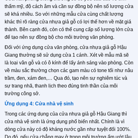
thẩm mỹ, độ cách âm và cần sự đồng bộ nên số lượng cửa
sẽ khá nhiều. So với những mẫu cửa cùng chất lượng
khác thì rõ ràng cửa nhựa giả gỗ có lợi thế hơn về mặt giá
thành. Bên cạnh đó, còn có thể cung cấp số lượng lớn cửa
để tạo nên sự đồng bộ cho môi trường văn phòng.
Đối với ứng dụng cửa văn phòng, cửa nhựa giả gỗ Hậu
Giang thường sẽ sử dụng cửa 1 cánh. Xét về mẫu mã sẽ
là loại vân gỗ và có ô kính để lấy ánh sáng vào phòng. Còn
về màu sắc thường chọn các gam màu có tone tối như nâu
trầm, đen, xám đen,… Qua đó, tạo nên sự nghiêm túc và
sự trang nhã, thanh lịch theo đúng tinh thần của môi
trường công sở.
Ứng dụng 4: Cửa nhà vệ sinh
Trong các ứng dụng của cửa nhựa giả gỗ Hậu Giang thì
cửa nhà vệ sinh là ứng dụng phổ biến nhất. Chính là vì
dòng cửa này có độ kháng nước gần như tuyệt đối 100%.
Do đó, nếu cửa chẳng may ở trong môi trường ẩm ướt lâu