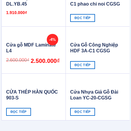
DL.YB.45
C1 phao chi noi CGSG
1.910.000
₫
ĐỌC TIẾP
-4%
Cửa gỗ MDF Laminate
Cửa Gỗ Công Nghiệp
L4
HDF 3A-C1 CGSG
Original
Current
2.600.000
₫
2.500.000
₫
price
price
ĐỌC TIẾP
was:
is:
2.600.000₫.
2.500.000₫.
CỬA THÉP HÀN QUỐC
Cửa Nhựa Giả Gỗ Đài
903-S
Loan YC-20-CGSG
ĐỌC TIẾP
ĐỌC TIẾP