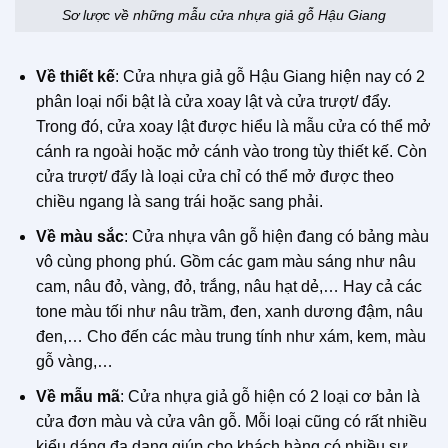
Sơ lược về những mẫu cửa nhựa giả gỗ Hậu Giang
Về thiết kế
: Cửa nhựa giả gỗ Hậu Giang hiện nay có 2
phân loại nổi bật là cửa xoay lật và cửa trượt/ đẩy.
Trong đó, cửa xoay lật được hiểu là mẫu cửa có thể mở
cánh ra ngoài hoặc mở cánh vào trong tùy thiết kế. Còn
cửa trượt/ đẩy là loại cửa chỉ có thể mở được theo
chiều ngang là sang trái hoặc sang phải.
Về màu sắc
: Cửa nhựa vân gỗ hiện đang có bảng màu
vô cùng phong phú. Gồm các gam màu sáng như nâu
cam, nâu đỏ, vàng, đỏ, trắng, nâu hạt dẻ,… Hay cả các
tone màu tối như nâu trầm, đen, xanh dương đậm, nâu
đen,… Cho đến các màu trung tính như xám, kem, màu
gỗ vàng,…
Về mẫu mã
: Cửa nhựa giả gỗ hiện có 2 loại cơ bản là
cửa đơn màu và cửa vân gỗ. Mỗi loại cũng có rất nhiều
kiểu dáng đa dạng giúp cho khách hàng có nhiều sự