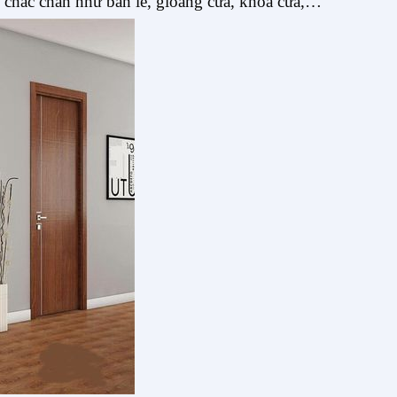
 chắc chắn như bản lề, gioăng cửa, khóa cửa,…