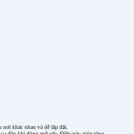
 nơi khác nhau và dễ lắp đặt.
ự va đập khi đóng mở cửa. Điều này giúp tăng