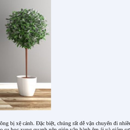
ng bị xệ cánh. Đặc biệt, chúng rất dễ vận chuyển đi nhiều
cao su bọc xung quanh nên giúp vận hành êm ái và giảm s