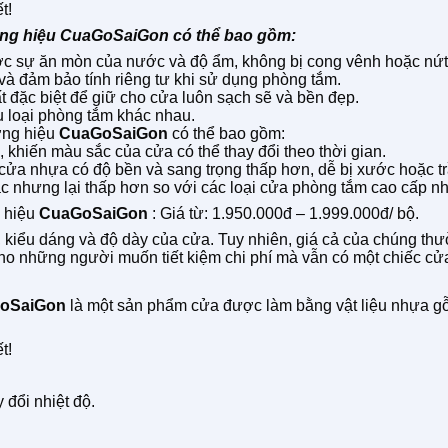
t!
ơng hiệu CuaGoSaiGon có thể bao gồm:
ược sự ăn mòn của nước và độ ẩm, không bị cong vênh hoặc nứt
 và đảm bảo tính riêng tư khi sử dụng phòng tắm.
t đặc biệt để giữ cho cửa luôn sạch sẽ và bền đẹp.
u loại phòng tắm khác nhau.
ơng hiệu
CuaGoSaiGon
có thể bao gồm:
 khiến màu sắc của cửa có thể thay đổi theo thời gian.
ửa nhựa có độ bền và sang trọng thấp hơn, dễ bị xước hoặc trầ
ác nhưng lại thấp hơn so với các loại cửa phòng tắm cao cấp n
 hiệu
CuaGoSaiGon
: Giá từ: 1.950.000đ – 1.999.000đ/ bộ.
, kiểu dáng và độ dày của cửa. Tuy nhiên, giá cả của chúng th
 cho những người muốn tiết kiệm chi phí mà vẫn có một chiếc c
oSaiGon
là một sản phẩm cửa được làm bằng vật liệu nhựa gỗ 
t!
đổi nhiệt độ.