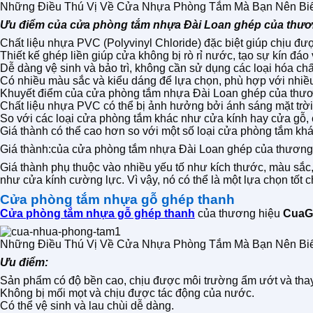
Những Điều Thú Vị Về Cửa Nhựa Phòng Tắm Mà Bạn Nên Biế
Ưu điểm của cửa phòng tắm nhựa Đài Loan ghép của thư
Chất liệu nhựa PVC (Polyvinyl Chloride) đặc biệt giúp chịu đ
Thiết kế ghép liền giúp cửa không bị rò rỉ nước, tạo sự kín đáo
Dễ dàng vệ sinh và bảo trì, không cần sử dụng các loại hóa chấ
Có nhiều màu sắc và kiểu dáng để lựa chọn, phù hợp với nhiề
Khuyết điểm của cửa phòng tắm nhựa Đài Loan ghép của thư
Chất liệu nhựa PVC có thể bị ảnh hưởng bởi ánh sáng mặt trời,
So với các loại cửa phòng tắm khác như cửa kính hay cửa gỗ, c
Giá thành có thể cao hơn so với một số loại cửa phòng tắm kh
Giá thành:của cửa phòng tắm nhựa Đài Loan ghép của thương
Giá thành phụ thuộc vào nhiều yếu tố như kích thước, màu sắc
như cửa kính cường lực. Vì vậy, nó có thể là một lựa chọn tốt
Cửa phòng tắm nhựa gỗ ghép thanh
Cửa phòng tắm nhựa gỗ ghép thanh
của thương hiệu
CuaG
Những Điều Thú Vị Về Cửa Nhựa Phòng Tắm Mà Bạn Nên Biế
Ưu điểm:
Sản phẩm có độ bền cao, chịu được môi trường ẩm ướt và thay 
Không bị mối mọt và chịu được tác động của nước.
Có thể vệ sinh và lau chùi dễ dàng.