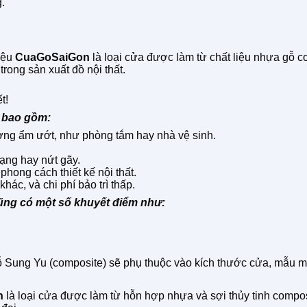
.
iệu
CuaGoSaiGon
là loại cửa được làm từ chất liệu nhựa gỗ c
trong sản xuất đồ nội thất.
t!
 bao gồm:
ờng ẩm ướt, như phòng tắm hay nhà vệ sinh.
ạng hay nứt gãy.
hong cách thiết kế nội thất.
ác, và chi phí bảo trì thấp.
ũng có một số khuyết điểm như:
Sung Yu (composite) sẽ phụ thuộc vào kích thước cửa, mẫu mã,
n
là loại cửa được làm từ hỗn hợp nhựa và sợi thủy tinh composi