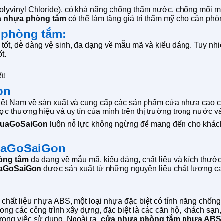
yvinyl Chloride), có khả năng chống thấm nước, chống mối mọt
 nhựa phòng tắm
có thể làm tăng giá trị thẩm mỹ cho căn phò
 phòng tắm:
 tốt, dễ dàng vệ sinh, đa dạng về mẫu mã và kiểu dáng. Tuy n
t.
t!
on
Việt Nam về sản xuất và cung cấp các sản phẩm cửa nhựa cao 
 thương hiệu và uy tín của mình trên thị trường trong nước và
uaGoSaiGon
luôn nỗ lực không ngừng để mang đến cho khách
uaGoSaiGon
òng tắm
đa dạng về mẫu mã, kiểu dáng, chất liệu và kích thướ
aGoSaiGon
được sản xuất từ những nguyên liệu chất lượng ca
 chất liệu nhựa ABS, một loại nhựa đặc biệt có tính năng chống
ng các công trình xây dựng, đặc biệt là các căn hộ, khách sạn
rong việc sử dụng. Ngoài ra,
cửa nhựa phòng tắm nhựa ABS