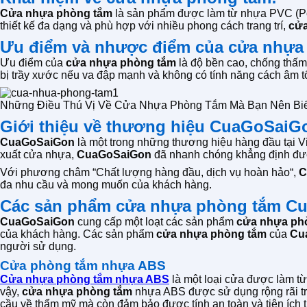
Cửa nhựa phòng tắm
là sản phẩm được làm từ nhựa PVC (Pol
thiết kế đa dạng và phù hợp với nhiều phong cách trang trí,
cửa
Ưu điểm và nhược điểm của cửa nhựa
Ưu điểm của
cửa nhựa phòng tắm
là độ bền cao, chống thấm
bị trầy xước nếu va đập mạnh và không có tính năng cách âm tố
Những Điều Thú Vị Về Cửa Nhựa Phòng Tắm Mà Bạn Nên Biế
Giới thiệu về thương hiệu CuaGoSaiG
CuaGoSaiGon
là một trong những thương hiệu hàng đầu tại 
xuất cửa nhựa,
CuaGoSaiGon
đã nhanh chóng khẳng định được
Với phương châm “Chất lượng hàng đầu, dịch vụ hoàn hảo“,
C
đa nhu cầu và mong muốn của khách hàng.
Các sản phẩm cửa nhựa phòng tắm C
CuaGoSaiGon
cung cấp một loạt các sản phẩm
cửa nhựa ph
của khách hàng. Các sản phẩm
cửa nhựa phòng tắm
của
Cu
người sử dụng.
Cửa phòng tắm nhựa ABS
Cửa nhựa phòng tắm nhựa ABS
là một loại cửa được làm từ
vậy,
cửa nhựa phòng tắm
nhựa ABS được sử dụng rộng rãi tro
cầu về thẩm mỹ mà còn đảm bảo được tính an toàn và tiện ích t