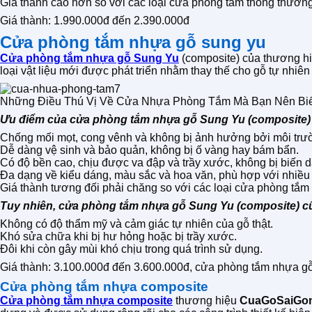
Giá thành cao hơn so với các loại cửa phòng tắm thông thường
Giá thành: 1.990.000đ đến 2.390.000đ
Cửa phòng tắm nhựa gỗ sung yu
Cửa phòng tắm nhựa gỗ Sung Yu
(composite) của thương h
loại vật liệu mới được phát triển nhằm thay thế cho gỗ tự nhiên 
Những Điều Thú Vị Về Cửa Nhựa Phòng Tắm Mà Bạn Nên Biế
Ưu điểm của cửa phòng tắm nhựa gỗ Sung Yu (composite)
Chống mối mọt, cong vênh và không bị ảnh hưởng bởi môi trư
Dễ dàng vệ sinh và bảo quản, không bị ố vàng hay bám bẩn.
Có độ bền cao, chịu được va đập và trầy xước, không bị biến d
Đa dạng về kiểu dáng, màu sắc và hoa văn, phù hợp với nhiều p
Giá thành tương đối phải chăng so với các loại cửa phòng tắm kh
Tuy nhiên, cửa phòng tắm nhựa gỗ Sung Yu (composite) c
Không có độ thẩm mỹ và cảm giác tự nhiên của gỗ thật.
Khó sửa chữa khi bị hư hỏng hoặc bị trầy xước.
Đôi khi còn gây mùi khó chịu trong quá trình sử dụng.
Giá thành: 3.100.000đ đến 3.600.000đ, cửa phòng tắm nhựa gỗ 
Cửa phòng tắm nhựa composite
Cửa phòng tắm nhựa composite
thương hiệu
CuaGoSaiGo