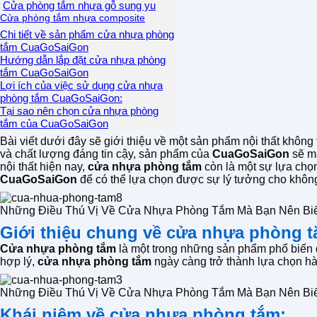
Cửa phòng tắm nhựa gỗ sung yu
Cửa phòng tắm nhựa composite
Chi tiết về sản phẩm cửa nhựa phòng
tắm CuaGoSaiGon
Hướng dẫn lắp đặt cửa nhựa phòng
tắm CuaGoSaiGon
Lợi ích của việc sử dụng cửa nhựa
phòng tắm CuaGoSaiGon:
Tại sao nên chọn cửa nhựa phòng
tắm của CuaGoSaiGon
Bài viết dưới đây sẽ giới thiệu về một sản phẩm nội thất không
và chất lượng đáng tin cậy, sản phẩm của
CuaGoSaiGon
sẽ ma
nội thất hiện nay,
cửa nhựa phòng tắm
còn là một sự lựa chọ
CuaGoSaiGon
để có thể lựa chọn được sự lý tưởng cho khôn
Những Điều Thú Vị Về Cửa Nhựa Phòng Tắm Mà Bạn Nên Biế
Giới thiệu chung về cửa nhựa phòng 
Cửa nhựa phòng tắm
là một trong những sản phẩm phổ biến đư
hợp lý,
cửa nhựa phòng tắm
ngày càng trở thành lựa chọn hà
Những Điều Thú Vị Về Cửa Nhựa Phòng Tắm Mà Bạn Nên Biế
Khái niệm về cửa nhựa phòng tắm: