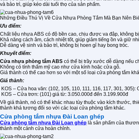
và bảo trì, giúp kéo dài tuổi thọ của sản phẩm.
Những Điều Thú Vị Về Cửa Nhựa Phòng Tắm Mà Bạn Nên Biế
Ưu điểm:
Chất liệu nhựa ABS có độ bền cao, chịu được va đập, không b
Khả năng cách âm, cách nhiệt tốt, giúp giảm tiếng ồn và giữ nh
Dễ dàng vệ sinh và bảo trì, không bị hoen gỉ hay bong tróc.
Khuyết điểm:
Cửa nhựa phòng tắm ABS
có thể bị trầy xước dễ dàng nếu ch
Không có tính thẩm mỹ cao như cửa kính hoặc cửa gỗ.
Giá thành có thể cao hơn so với một số loại cửa phòng tắm khá
Giá thành:
KOS – Cửa hoa văn: (102, 105, 110, 111, 116, 117, 301, 305):
KOS – Cửa trơn: (101) giá từ: 3.050.000đ đến 3.199.900đ
Về giá thành, nó có thể khác nhau tùy thuộc vào kích thước, t
thành khá tương đối so với các loại cửa phòng tắm khác.
Cửa phòng tắm nhựa Đài Loan ghép
Cửa phòng tắm nhựa Đài Loan ghép
là sản phẩm của thươn
thành một cánh cửa hoàn chỉnh.