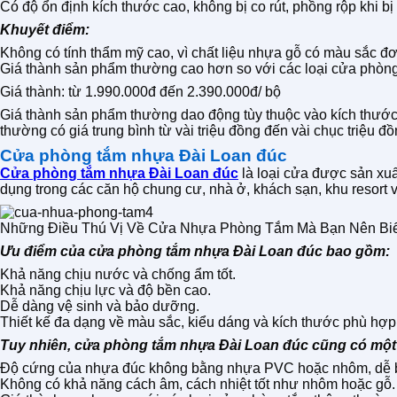
Có độ ổn định kích thước cao, không bị co rút, phồng rộp khi b
Khuyết điểm:
Không có tính thẩm mỹ cao, vì chất liệu nhựa gỗ có màu sắc đ
Giá thành sản phẩm thường cao hơn so với các loại cửa phòn
Giá thành: từ 1.990.000đ đến 2.390.000đ/ bộ
Giá thành sản phẩm thường dao động tùy thuộc vào kích thước
thường có giá trung bình từ vài triệu đồng đến vài chục triệu 
Cửa phòng tắm nhựa Đài Loan đúc
Cửa phòng tắm nhựa Đài Loan đúc
là loại cửa được sản xu
dụng trong các căn hộ chung cư, nhà ở, khách sạn, khu resort và 
Những Điều Thú Vị Về Cửa Nhựa Phòng Tắm Mà Bạn Nên Biế
Ưu điểm của cửa phòng tắm nhựa Đài Loan đúc bao gồm:
Khả năng chịu nước và chống ẩm tốt.
Khả năng chịu lực và độ bền cao.
Dễ dàng vệ sinh và bảo dưỡng.
Thiết kế đa dạng về màu sắc, kiểu dáng và kích thước phù hợp 
Tuy nhiên, cửa phòng tắm nhựa Đài Loan đúc cũng có một
Độ cứng của nhựa đúc không bằng nhựa PVC hoặc nhôm, dễ bị
Không có khả năng cách âm, cách nhiệt tốt như nhôm hoặc gỗ.