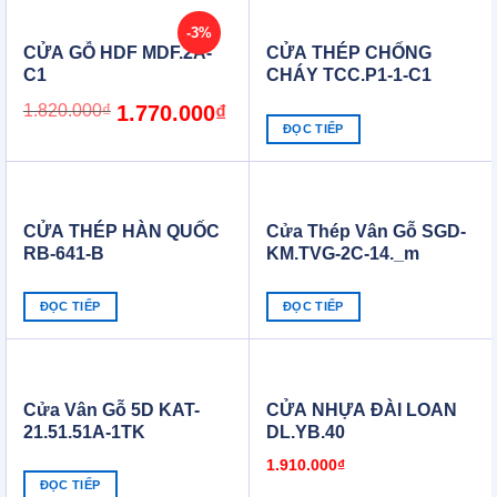
-3%
CỬA GỖ HDF MDF.2A-
CỬA THÉP CHỐNG
C1
CHÁY TCC.P1-1-C1
Original
Current
1.820.000
₫
1.770.000
₫
price
price
ĐỌC TIẾP
was:
is:
1.820.000₫.
1.770.000₫.
CỬA THÉP HÀN QUỐC
Cửa Thép Vân Gỗ SGD-
RB-641-B
KM.TVG-2C-14._m
ĐỌC TIẾP
ĐỌC TIẾP
Cửa Vân Gỗ 5D KAT-
CỬA NHỰA ĐÀI LOAN
21.51.51A-1TK
DL.YB.40
1.910.000
₫
ĐỌC TIẾP