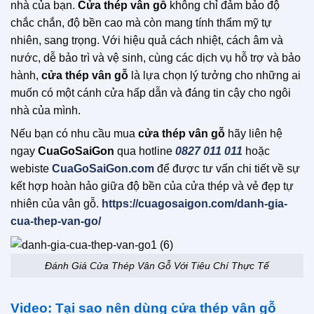
nhà của bạn.
Cửa thép vân gỗ
không chỉ đảm bảo độ
chắc chắn, độ bền cao mà còn mang tính thẩm mỹ tự
nhiên, sang trọng. Với hiệu quả cách nhiệt, cách âm và
nước, dễ bảo trì và vệ sinh, cùng các dịch vụ hỗ trợ và bảo
hành,
cửa thép vân gỗ
là lựa chọn lý tưởng cho những ai
muốn có một cánh cửa hấp dẫn và đáng tin cậy cho ngôi
nhà của mình.
Nếu bạn có nhu cầu mua
cửa thép vân gỗ
hãy liên hệ
ngay
CuaGoSaiGon
qua hotline
0827 011 011
hoặc
webiste
CuaGoSaiGon.com
để được tư vấn chi tiết về sự
kết hợp hoàn hảo giữa độ bền của cửa thép và vẻ đẹp tự
nhiên của vân gỗ.
https://cuagosaigon.com/danh-gia-
cua-thep-van-go/
Đánh Giá Cửa Thép Vân Gỗ Với Tiêu Chí Thực Tế
Video: Tại sao nên dùng cửa thép vân gỗ