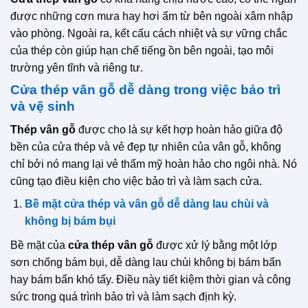
được những cơn mưa hay hơi ẩm từ bên ngoài xâm nhập
vào phòng. Ngoài ra, kết cấu cách nhiệt và sự vững chắc
của thép còn giúp hạn chế tiếng ồn bên ngoài, tạo môi
trường yên tĩnh và riêng tư.
Cửa thép vân gỗ dễ dàng trong việc bảo trì
và vệ sinh
Thép vân gỗ
được cho là sự kết hợp hoàn hảo giữa độ
bền của cửa thép và vẻ đẹp tự nhiên của vân gỗ, không
chỉ bởi nó mang lại vẻ thẩm mỹ hoàn hảo cho ngôi nhà. Nó
cũng tạo điều kiện cho việc bảo trì và làm sạch cửa.
Bề mặt cửa thép và vân gỗ dễ dàng lau chùi và
không bị bám bụi
Bề mặt của
cửa thép vân gỗ
được xử lý bằng một lớp
sơn chống bám bụi, dễ dàng lau chùi không bị bám bẩn
hay bám bẩn khó tẩy. Điều này tiết kiệm thời gian và công
sức trong quá trình bảo trì và làm sạch định kỳ.