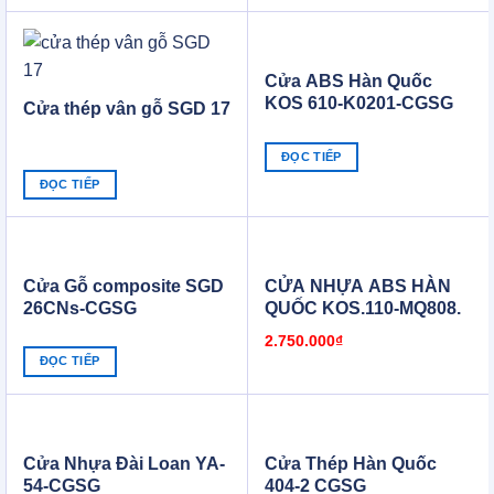
1.900.000₫.
1.800.000₫.
Cửa ABS Hàn Quốc
KOS 610-K0201-CGSG
Cửa thép vân gỗ SGD 17
ĐỌC TIẾP
ĐỌC TIẾP
Cửa Gỗ composite SGD
CỬA NHỰA ABS HÀN
26CNs-CGSG
QUỐC KOS.110-MQ808.
2.750.000
₫
ĐỌC TIẾP
Cửa Nhựa Đài Loan YA-
Cửa Thép Hàn Quốc
54-CGSG
404-2 CGSG