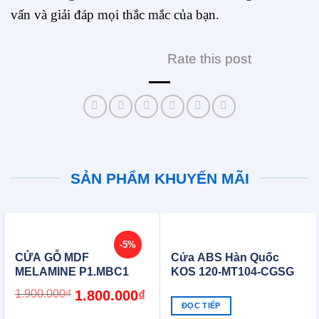
vấn và giải đáp mọi thắc mắc của bạn.
Rate this post
SẢN PHẨM KHUYẾN MÃI
-5%
CỬA GỖ MDF
Cửa ABS Hàn Quốc
MELAMINE P1.MBC1
KOS 120-MT104-CGSG
Original
Current
1.900.000
₫
1.800.000
₫
price
price
ĐỌC TIẾP
was:
is: