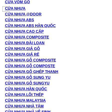
CỬA VÒM GỖ
CỬA NHỰA
CỬA NHỰA @DOOR
CỬA NHỰA ABS
CỬA NHỰA ABS HÀN QUỐC
CỬA NHỰA CAO CẤP
CỬA NHỰA COMPOSITE
CỬA NHỰA ĐÀI LOAN
CỬA NHỰA GIẢ GỖ
CỬA NHỰA GIÁ RẺ
CỬA NHỰA GỖ COMPOSITE
CỬA NHỰA GỖ COMPOSTE
CỬA NHỰA GỖ GHÉP THANH
CỬA NHỰA GỖ SUNG YU
CỬA NHỰA GỖ SUNGYU
CỬA NHỰA HÀN QUỐC
CỬA NHỰA LÕI THÉP
CỬA NHỰA MALAYSIA
CỬA NHỰA NHÀ TẮM
CỬA NHỰA NHÀ VỆ SINH