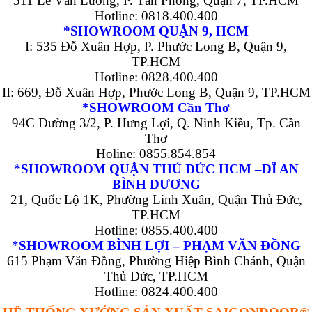
511 Lê Văn Lương, P. Tân Phong, Quận 7, TP.HCM
Hotline: 0818.400.400
*SHOWROOM QUẬN 9, HCM
I: 535 Đỗ Xuân Hợp, P. Phước Long B, Quận 9,
TP.HCM
Hotline: 0828.400.400
II: 669, Đỗ Xuân Hợp, Phước Long B, Quận 9, TP.HCM
*SHOWROOM Cần Thơ
94C Đường 3/2, P. Hưng Lợi, Q. Ninh Kiều, Tp. Cần
Thơ
Holine: 0855.854.854
*SHOWROOM QUẬN THỦ ĐỨC HCM –DĨ AN
BÌNH DƯƠNG
21, Quốc Lộ 1K, Phường Linh Xuân, Quận Thủ Đức,
TP.HCM
Hotline: 0855.400.400
*SHOWROOM BÌNH LỢI – PHẠM VĂN ĐỒNG
615 Phạm Văn Đồng, Phường Hiệp Bình Chánh, Quận
Thủ Đức, TP.HCM
Hotline: 0824.400.400