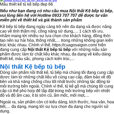
Mẫu thiết kế tủ kệ bếp đẹp 66
Nếu như bạn đang có nhu cầu mua Nội thất Kệ bếp tủ bếp,
vui lòng liên hệ với Hotline 0933 707 707 để được tư vấn
miễn phí về thiết kế và giá thành sản phẩm
Kệ bếp tủ bếp đang ngày càng trở nên đa dạng và được nâng
cao về tính thẩm mỹ, công năng sử dụng,… 1 cách tối ưu,
nhằm mang tới nhiều sự lựa chọn cho khách hàng, đồng thời
tạo nên sự hài hòa, thống nhất,… trong những không gian kiến
trúc khác nhau. Chính vì thế, https://cuagosaigon.com/ hiện
đang cung cấp
Nội thất Kệ bếp tủ bế
p
với những mẫu sản
phẩm được làm từ chất liệu khác nhau, đa dạng về kiểu dáng
thiết kế, màu sắc, phong cách kiến trúc,…
Nội thất Kệ bếp tủ bếp
Dòng sản phẩm nội thất kệ, tủ bếp mà chúng tôi đang cung cấp
được làm từ những chất liệu vô cùng cao cấp, đảm bảo về độ
bền và khả năng chống chịu tốt nhất trước những tác động từ
môi trường bên ngoài. Chính vì thế, tủ kệ gỗ mà chúng tôi cung
cấp có thể phù hợp để lắp đặt trong môi trường bếp với nhiệt
độ và độ ẩm cao, ít bị sờn cũ, ẩm mốc, mối mọt,…
Ngoài ra, sản phẩm còn có kiểu dáng, kích thước, hoa văn, họa
tiết,… đa dạng, mang tới sự lựa chọn đa dạng cho người sử
dụng.