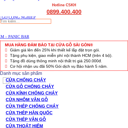
THẤT CẦU THANG GỖ
Viết đánh giá
Hotline CSKH
THẤT KỆ BẾP – TỦ BẾP
0899.400.400
THẤT TỦ GỖ – KỆ GỖ
 GỖ CÔNG NGHIỆP
Tìm
kiếm:
M – PANIC BAR
MUA HÀNG ĐẢM BẢO TẠI CỬA GỖ SÀI GÒN®
Giảm giá lên đến 25% khi thiết kế lắp đặt trọn gói.
Tặng phụ kiện, giao miễn phí nội thành HCM (trên 4 bộ).
Tặng đồ dùng thông minh nội thất trị giá 250.000đ.
Cơ hội nhận ưu đãi 50% Gói dịch vụ Bảo hành 5 năm.
Danh mục sản phẩm
CỬA CHỐNG CHÁY
CỬA GỖ CHỐNG CHÁY
CỬA KÍNH CHỐNG CHÁY
CỬA NHÔM VÂN GỖ
CỬA THÉP CHỐNG CHÁY
CỬA THÉP HÀN QUỐC
CỬA THÉP VÂN GỖ
CỬA THOÁT HIỂM