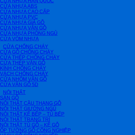
CỬA NHỰA HÀN QUỐC
CỬA NHỰA ABS
CỬA NHỰA CAO CẤP
CỬA NHỰA PVC
CỬA NHỰA GIẢ GỖ
CỬA NHỰA VÂN GỖ
CỬA NHỰA PHÒNG NGỦ
CỬA VÒM NHỰA
CỬA CHỐNG CHÁY
CỬA GỖ CHỐNG CHÁY
CỬA THÉP CHỐNG CHÁY
CỬA THÉP VÂN GỖ
KÍNH CHỐNG CHÁY
VÁCH CHỐNG CHÁY
CỬA NHÔM VÂN GỖ
CỬA VÂN GỖ 5D
NỘI THẤT
SÀN GỖ
NỘI THẤT CẦU THANG GỖ
NỘI THẤT GIƯỜNG NGỦ
NỘI THẤT KỆ BẾP – TỦ BẾP
NỘI THẤT TRANG TRÍ
NỘI THẤT TỦ GỖ – KỆ GỖ
ỐP TƯỜNG GỖ CÔNG NGHIỆP