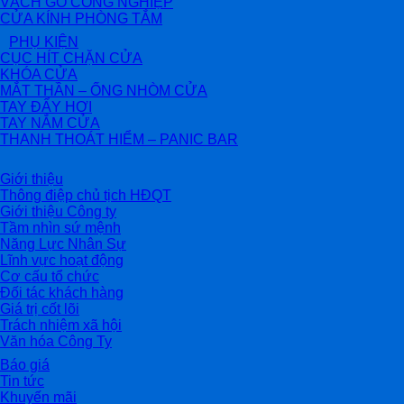
VÁCH GỖ CÔNG NGHIỆP
CỬA KÍNH PHÒNG TẮM
PHỤ KIỆN
CỤC HÍT CHẶN CỬA
KHÓA CỬA
MẮT THẦN – ỐNG NHÒM CỬA
TAY ĐẨY HƠI
TAY NẮM CỬA
THANH THOÁT HIỂM – PANIC BAR
Giới thiệu
Thông điệp chủ tịch HĐQT
Giới thiệu Công ty
Tầm nhìn sứ mệnh
Năng Lực Nhân Sự
Lĩnh vực hoạt động
Cơ cấu tổ chức
Đối tác khách hàng
Giá trị cốt lõi
Trách nhiệm xã hội
Văn hóa Công Ty
Báo giá
Tin tức
Khuyến mãi