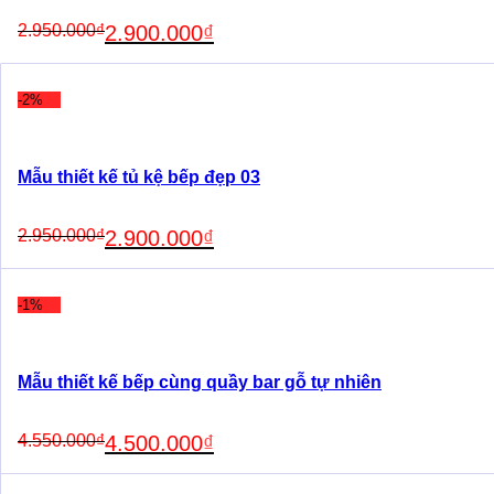
Original
Current
2.950.000
₫
2.900.000
₫
price
price
was:
is:
2.950.000₫.
2.900.000₫.
-2%
Mẫu thiết kế tủ kệ bếp đẹp 03
Original
Current
2.950.000
₫
2.900.000
₫
price
price
was:
is:
2.950.000₫.
2.900.000₫.
-1%
Mẫu thiết kế bếp cùng quầy bar gỗ tự nhiên
Original
Current
4.550.000
₫
4.500.000
₫
price
price
was:
is: