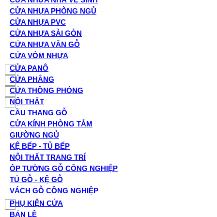
CỬA NHỰA PHÒNG NGỦ
CỬA NHỰA PVC
CỬA NHỰA SÀI GÒN
CỬA NHỰA VÂN GỖ
CỬA VÒM NHỰA
CỬA PANÔ
CỬA PHẲNG
CỬA THÔNG PHÒNG
NỘI THẤT
CẦU THANG GỖ
CỬA KÍNH PHÒNG TẮM
GIƯỜNG NGỦ
KỆ BẾP - TỦ BẾP
NỘI THẤT TRANG TRÍ
ỐP TƯỜNG GỖ CÔNG NGHIỆP
TỦ GỖ - KỆ GỖ
VÁCH GỖ CÔNG NGHIỆP
PHỤ KIỆN CỬA
BẢN LỀ