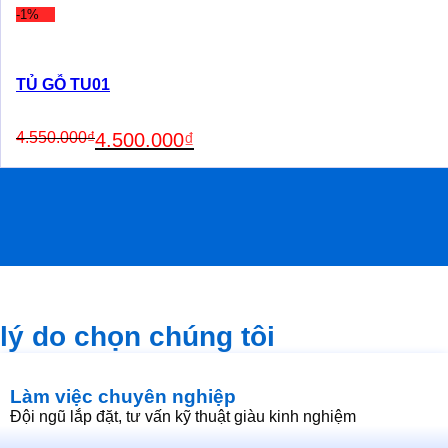
4.550.000₫.
4.500.000₫.
-1%
TỦ GỖ TU01
Original
Current
4.550.000
₫
4.500.000
₫
price
price
was:
is:
4.550.000₫.
4.500.000₫.
lý do chọn chúng tôi
Làm việc chuyên nghiệp
Đội ngũ lắp đặt, tư vấn kỹ thuật giàu kinh nghiệm