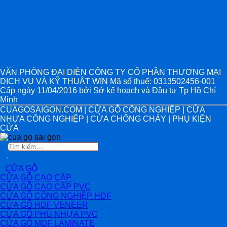
VĂN PHÒNG ĐẠI DIỆN CÔNG TY CỔ PHẦN THƯƠNG MẠI
DỊCH VỤ VÀ KỸ THUẬT WIN Mã số thuế: 0313502456-001
Cấp ngày 11/04/2016 bởi Sở kế hoạch và Đầu tư Tp Hồ Chí
Minh
CUAGOSAIGON.COM | CỬA GỖ CÔNG NGHIỆP | CỬA
NHỰA CÔNG NGHIỆP | CỬA CHỐNG CHÁY | PHỤ KIỆN
CỬA
Tìm
kiếm:
CỬA GỖ
CỬA GỖ CAO CẤP
CỬA GỖ CAO CẤP PVC
CỬA GỖ CÔNG NGHIỆP HDF
CỬA GỖ HDF VENEER
CỬA GỖ PHỦ NHỰA PVC
CỬA GỖ MDF LAMINATE