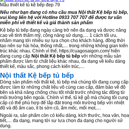
Mẫu thiết kế tủ kệ bếp đẹp 79
Nếu như bạn đang có nhu cầu mua Nội thất Kệ bếp tủ bếp,
vui lòng liên hệ với Hotline 0933 707 707 để được tư vấn
miễn phí về thiết kế và giá thành sản phẩm
Kệ bếp tủ bếp đang ngày càng trở nên đa dạng và được nâng
cao về tính thẩm mỹ, công năng sử dụng,… 1 cách tối ưu,
nhằm mang tới nhiều sự lựa chọn cho khách hàng, đồng thời
tạo nên sự hài hòa, thống nhất,… trong những không gian kiến
trúc khác nhau. Chính vì thế, https://cuagosaigon.com/ hiện
đang cung cấp
Nội thất Kệ bếp tủ bế
p
với những mẫu sản
phẩm được làm từ chất liệu khác nhau, đa dạng về kiểu dáng
thiết kế, màu sắc, phong cách kiến trúc,…
Nội thất Kệ bếp tủ bếp
Dòng sản phẩm nội thất kệ, tủ bếp mà chúng tôi đang cung cấp
được làm từ những chất liệu vô cùng cao cấp, đảm bảo về độ
bền và khả năng chống chịu tốt nhất trước những tác động từ
môi trường bên ngoài. Chính vì thế, tủ kệ gỗ mà chúng tôi cung
cấp có thể phù hợp để lắp đặt trong môi trường bếp với nhiệt
độ và độ ẩm cao, ít bị sờn cũ, ẩm mốc, mối mọt,…
Ngoài ra, sản phẩm còn có kiểu dáng, kích thước, hoa văn, họa
tiết,… đa dạng, mang tới sự lựa chọn đa dạng cho người sử
dụng.