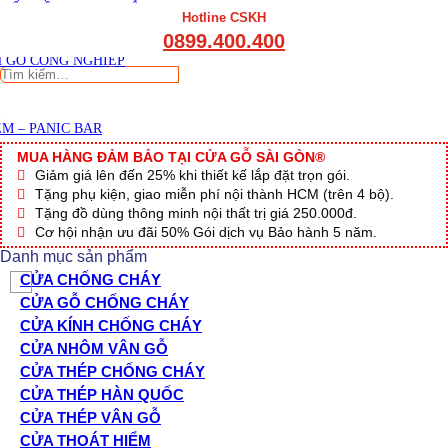
THẤT CẦU THANG GỖ
Viết đánh giá
Hotline CSKH
THẤT KỆ BẾP – TỦ BẾP
0899.400.400
THẤT TỦ GỖ – KỆ GỖ
 GỖ CÔNG NGHIỆP
Tìm
kiếm:
M – PANIC BAR
MUA HÀNG ĐẢM BẢO TẠI CỬA GỖ SÀI GÒN®
Giảm giá lên đến 25% khi thiết kế lắp đặt trọn gói.
Tặng phụ kiện, giao miễn phí nội thành HCM (trên 4 bộ).
Tặng đồ dùng thông minh nội thất trị giá 250.000đ.
Cơ hội nhận ưu đãi 50% Gói dịch vụ Bảo hành 5 năm.
Danh mục sản phẩm
CỬA CHỐNG CHÁY
CỬA GỖ CHỐNG CHÁY
CỬA KÍNH CHỐNG CHÁY
CỬA NHÔM VÂN GỖ
CỬA THÉP CHỐNG CHÁY
CỬA THÉP HÀN QUỐC
CỬA THÉP VÂN GỖ
CỬA THOÁT HIỂM