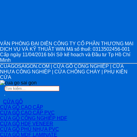
VĂN PHÒNG ĐẠI DIỆN CÔNG TY CỔ PHẦN THƯƠNG MẠI
DỊCH VỤ VÀ KỸ THUẬT WIN Mã số thuế: 0313502456-001
Cấp ngày 11/04/2016 bởi Sở kế hoạch và Đầu tư Tp Hồ Chí
Minh
CUAGOSAIGON.COM | CỬA GỖ CÔNG NGHIỆP | CỬA
NHỰA CÔNG NGHIỆP | CỬA CHỐNG CHÁY | PHỤ KIỆN
CỬA
Tìm
kiếm:
CỬA GỖ
CỬA GỖ CAO CẤP
CỬA GỖ CAO CẤP PVC
CỬA GỖ CÔNG NGHIỆP HDF
CỬA GỖ HDF VENEER
CỬA GỖ PHỦ NHỰA PVC
CỬA GỖ MDF LAMINATE