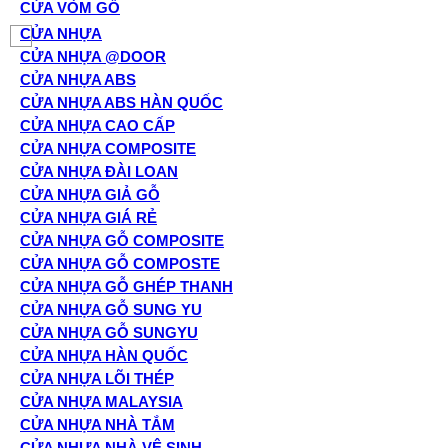
CỬA VÒM GỖ
CỬA NHỰA
CỬA NHỰA @DOOR
CỬA NHỰA ABS
CỬA NHỰA ABS HÀN QUỐC
CỬA NHỰA CAO CẤP
CỬA NHỰA COMPOSITE
CỬA NHỰA ĐÀI LOAN
CỬA NHỰA GIẢ GỖ
CỬA NHỰA GIÁ RẺ
CỬA NHỰA GỖ COMPOSITE
CỬA NHỰA GỖ COMPOSTE
CỬA NHỰA GỖ GHÉP THANH
CỬA NHỰA GỖ SUNG YU
CỬA NHỰA GỖ SUNGYU
CỬA NHỰA HÀN QUỐC
CỬA NHỰA LÕI THÉP
CỬA NHỰA MALAYSIA
CỬA NHỰA NHÀ TẮM
CỬA NHỰA NHÀ VỆ SINH