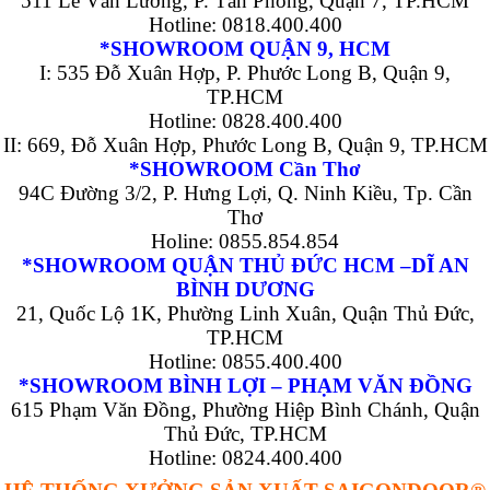
511 Lê Văn Lương, P. Tân Phong, Quận 7, TP.HCM
Hotline: 0818.400.400
*SHOWROOM QUẬN 9, HCM
I: 535 Đỗ Xuân Hợp, P. Phước Long B, Quận 9,
TP.HCM
Hotline: 0828.400.400
II: 669, Đỗ Xuân Hợp, Phước Long B, Quận 9, TP.HCM
*SHOWROOM Cần Thơ
94C Đường 3/2, P. Hưng Lợi, Q. Ninh Kiều, Tp. Cần
Thơ
Holine: 0855.854.854
*SHOWROOM QUẬN THỦ ĐỨC HCM –DĨ AN
BÌNH DƯƠNG
21, Quốc Lộ 1K, Phường Linh Xuân, Quận Thủ Đức,
TP.HCM
Hotline: 0855.400.400
*SHOWROOM BÌNH LỢI – PHẠM VĂN ĐỒNG
615 Phạm Văn Đồng, Phường Hiệp Bình Chánh, Quận
Thủ Đức, TP.HCM
Hotline: 0824.400.400