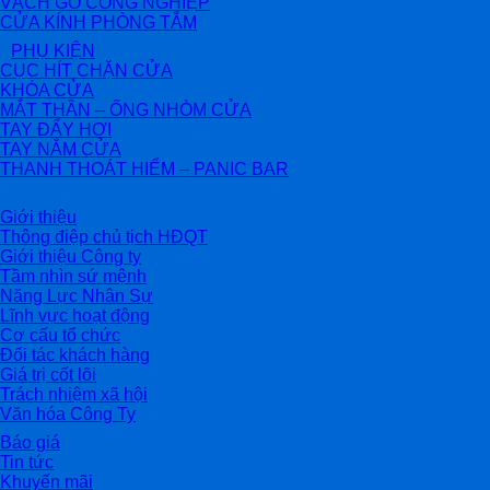
VÁCH GỖ CÔNG NGHIỆP
CỬA KÍNH PHÒNG TẮM
PHỤ KIỆN
CỤC HÍT CHẶN CỬA
KHÓA CỬA
MẮT THẦN – ỐNG NHÒM CỬA
TAY ĐẨY HƠI
TAY NẮM CỬA
THANH THOÁT HIỂM – PANIC BAR
Giới thiệu
Thông điệp chủ tịch HĐQT
Giới thiệu Công ty
Tầm nhìn sứ mệnh
Năng Lực Nhân Sự
Lĩnh vực hoạt động
Cơ cấu tổ chức
Đối tác khách hàng
Giá trị cốt lõi
Trách nhiệm xã hội
Văn hóa Công Ty
Báo giá
Tin tức
Khuyến mãi