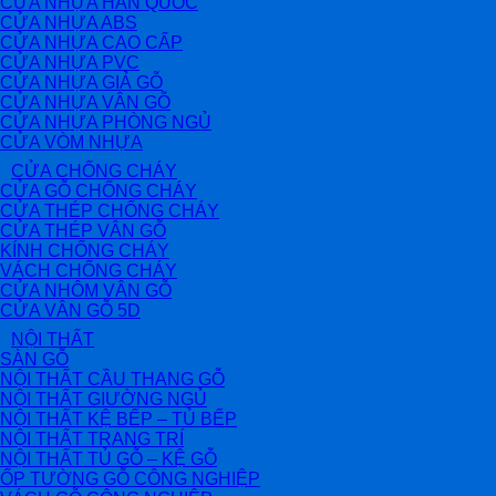
CỬA NHỰA HÀN QUỐC
CỬA NHỰA ABS
CỬA NHỰA CAO CẤP
CỬA NHỰA PVC
CỬA NHỰA GIẢ GỖ
CỬA NHỰA VÂN GỖ
CỬA NHỰA PHÒNG NGỦ
CỬA VÒM NHỰA
CỬA CHỐNG CHÁY
CỬA GỖ CHỐNG CHÁY
CỬA THÉP CHỐNG CHÁY
CỬA THÉP VÂN GỖ
KÍNH CHỐNG CHÁY
VÁCH CHỐNG CHÁY
CỬA NHÔM VÂN GỖ
CỬA VÂN GỖ 5D
NỘI THẤT
SÀN GỖ
NỘI THẤT CẦU THANG GỖ
NỘI THẤT GIƯỜNG NGỦ
NỘI THẤT KỆ BẾP – TỦ BẾP
NỘI THẤT TRANG TRÍ
NỘI THẤT TỦ GỖ – KỆ GỖ
ỐP TƯỜNG GỖ CÔNG NGHIỆP