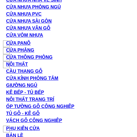
CỬA NHỰA PHÒNG NGỦ
CỬA NHỰA PVC
CỬA NHỰA SÀI GÒN
CỬA NHỰA VÂN GỖ
CỬA VÒM NHỰA
CỬA PANÔ
CỬA PHẲNG
CỬA THÔNG PHÒNG
NỘI THẤT
CẦU THANG GỖ
CỬA KÍNH PHÒNG TẮM
GIƯỜNG NGỦ
KỆ BẾP - TỦ BẾP
NỘI THẤT TRANG TRÍ
ỐP TƯỜNG GỖ CÔNG NGHIỆP
TỦ GỖ - KỆ GỖ
VÁCH GỖ CÔNG NGHIỆP
PHỤ KIỆN CỬA
BẢN LỀ