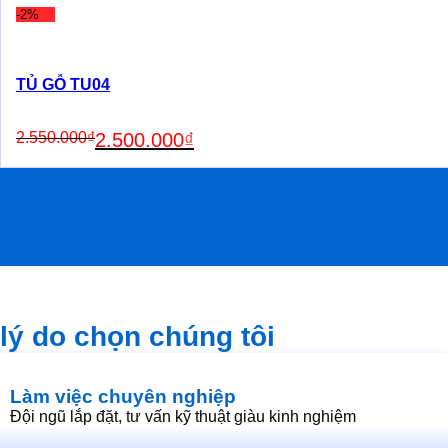
4.550.000₫.
4.500.000₫.
-2%
TỦ GỖ TU04
Original
Current
2.550.000
₫
2.500.000
₫
price
price
was:
is:
2.550.000₫.
2.500.000₫.
lý do chọn chúng tôi
Làm việc chuyên nghiệp
Đội ngũ lắp đặt, tư vấn kỹ thuật giàu kinh nghiệm