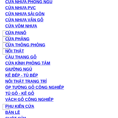
CỬA NHỰA PHÒNG NGỦ
CỬA NHỰA PVC
CỬA NHỰA SÀI GÒN
CỬA NHỰA VÂN GỖ
CỬA VÒM NHỰA
CỬA PANÔ
CỬA PHẲNG
CỬA THÔNG PHÒNG
NỘI THẤT
CẦU THANG GỖ
CỬA KÍNH PHÒNG TẮM
GIƯỜNG NGỦ
KỆ BẾP - TỦ BẾP
NỘI THẤT TRANG TRÍ
ỐP TƯỜNG GỖ CÔNG NGHIỆP
TỦ GỖ - KỆ GỖ
VÁCH GỖ CÔNG NGHIỆP
PHỤ KIỆN CỬA
BẢN LỀ