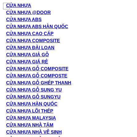
CỬA NHỰA
CỬA NHỰA @DOOR
CỬA NHỰA ABS
CỬA NHỰA ABS HÀN QUỐC
CỬA NHỰA CAO CẤP
CỬA NHỰA COMPOSITE
CỬA NHỰA ĐÀI LOAN
CỬA NHỰA GIẢ GỖ
CỬA NHỰA GIÁ RẺ
CỬA NHỰA GỖ COMPOSITE
CỬA NHỰA GỖ COMPOSTE
CỬA NHỰA GỖ GHÉP THANH
CỬA NHỰA GỖ SUNG YU
CỬA NHỰA GỖ SUNGYU
CỬA NHỰA HÀN QUỐC
CỬA NHỰA LÕI THÉP
CỬA NHỰA MALAYSIA
CỬA NHỰA NHÀ TẮM
CỬA NHỰA NHÀ VỆ SINH