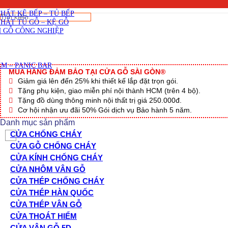
SKU:
Viết đánh giá
THẤT CẦU THANG GỖ
THẤT KỆ BẾP – TỦ BẾP
Tìm
THẤT TỦ GỖ – KỆ GỖ
kiếm:
 GỖ CÔNG NGHIỆP
M – PANIC BAR
MUA HÀNG ĐẢM BẢO TẠI CỬA GỖ SÀI GÒN®
Giảm giá lên đến 25% khi thiết kế lắp đặt trọn gói.
Tặng phụ kiện, giao miễn phí nội thành HCM (trên 4 bộ).
Tặng đồ dùng thông minh nội thất trị giá 250.000đ.
Cơ hội nhận ưu đãi 50% Gói dịch vụ Bảo hành 5 năm.
Danh mục sản phẩm
CỬA CHỐNG CHÁY
CỬA GỖ CHỐNG CHÁY
CỬA KÍNH CHỐNG CHÁY
CỬA NHÔM VÂN GỖ
CỬA THÉP CHỐNG CHÁY
CỬA THÉP HÀN QUỐC
CỬA THÉP VÂN GỖ
CỬA THOÁT HIỂM
CỬA VÂN GỖ 5D