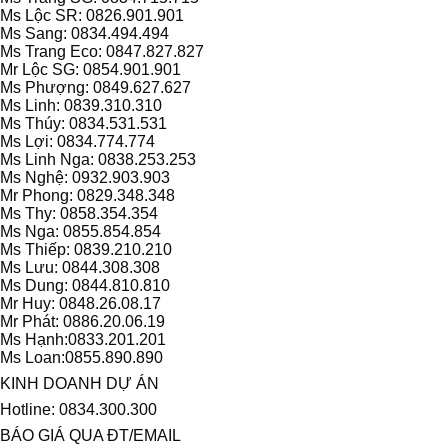
Ms Lộc SR: 0826.901.901
Ms Sang: 0834.494.494
Ms Trang Eco: 0847.827.827
Mr Lộc SG: 0854.901.901
Ms Phượng: 0849.627.627
Ms Linh: 0839.310.310
Ms Thúy: 0834.531.531
Ms Lợi: 0834.774.774
Ms Linh Nga: 0838.253.253
Ms Nghệ: 0932.903.903
Mr Phong: 0829.348.348
Ms Thy: 0858.354.354
Ms Nga: 0855.854.854
Ms Thiếp: 0839.210.210
Ms Lưu: 0844.308.308
Ms Dung: 0844.810.810
Mr Huy: 0848.26.08.17
Mr Phát: 0886.20.06.19
Ms Hạnh:0833.201.201
Ms Loan:0855.890.890
KINH DOANH DỰ ÁN
Hotline: 0834.300.300
BÁO GIÁ QUA ĐT/EMAIL