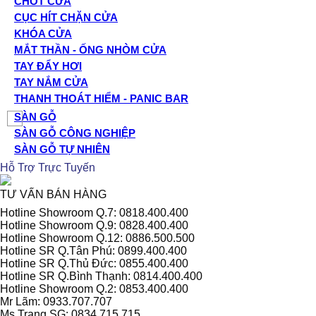
CHỐT CỬA
CỤC HÍT CHẶN CỬA
KHÓA CỬA
MẮT THẦN - ỐNG NHÒM CỬA
TAY ĐẨY HƠI
TAY NẮM CỬA
THANH THOÁT HIỂM - PANIC BAR
SÀN GỖ
SÀN GỖ CÔNG NGHIỆP
SÀN GỖ TỰ NHIÊN
Hỗ Trợ Trực Tuyến
TƯ VẤN BÁN HÀNG
Hotline Showroom Q.7: 0818.400.400
Hotline Showroom Q.9: 0828.400.400
Hotline Showroom Q.12: 0886.500.500
Hotline SR Q.Tân Phú: 0899.400.400
Hotline SR Q.Thủ Đức: 0855.400.400
Hotline SR Q.Bình Thạnh: 0814.400.400
Hotline Showroom Q.2: 0853.400.400
Mr Lãm: 0933.707.707
Ms Trang SG: 0834.715.715