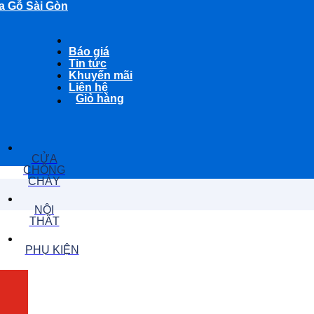
a Gỗ Sài Gòn
Báo giá
Tin tức
Khuyến mãi
Liên hệ
Giỏ hàng
CỬA
CHỐNG
CHÁY
NỘI
THẤT
PHỤ KIỆN