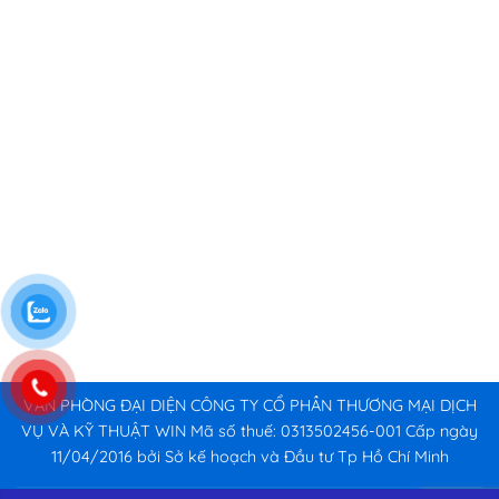
VĂN PHÒNG ĐẠI DIỆN CÔNG TY CỔ PHẦN THƯƠNG MẠI DỊCH
VỤ VÀ KỸ THUẬT WIN Mã số thuế: 0313502456-001 Cấp ngày
11/04/2016 bởi Sở kế hoạch và Đầu tư Tp Hồ Chí Minh