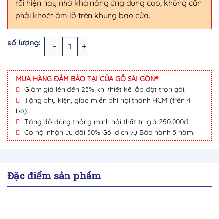
rãi hiện nay nhờ khả năng ứng dụng cao, không cần
phải khoét âm lỗ trên khung bao cửa.
Bản lề lá mẹ bồng con dành cho cửa gỗ cửa nhựa L03 số lượng
MUA HÀNG ĐẢM BẢO TẠI CỬA GỖ SÀI GÒN®
Giảm giá lên đến 25% khi thiết kế lắp đặt trọn gói.
Tặng phụ kiện, giao miễn phí nội thành HCM (trên 4
bộ).
Tặng đồ dùng thông minh nội thất trị giá 250.000đ.
Cơ hội nhận ưu đãi 50% Gói dịch vụ Bảo hành 5 năm.
Đặc điểm sản phẩm