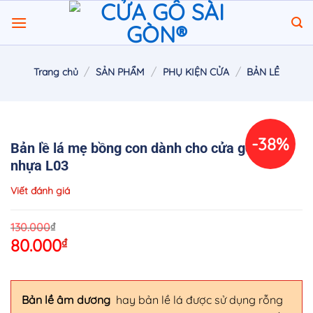
Chuyển
đến
nội
dung
/
/
/
Trang chủ
SẢN PHẨM
PHỤ KIỆN CỬA
BẢN LỀ
-38%
Bản lề lá mẹ bồng con dành cho cửa gỗ cửa
nhựa L03
Viết đánh giá
O
C
₫
130.000
80.000
₫
p
p
w
is
1
8
Bản lề âm dương
hay bản lề lá được sử dụng rỗng