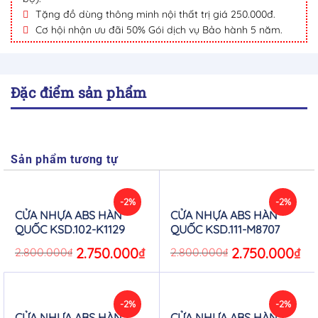
Tặng đồ dùng thông minh nội thất trị giá 250.000đ.
Cơ hội nhận ưu đãi 50% Gói dịch vụ Bảo hành 5 năm.
Đặc điểm sản phẩm
Sản phẩm tương tự
-2%
-2%
CỬA NHỰA ABS HÀN
CỬA NHỰA ABS HÀN
QUỐC KSD.102-K1129
QUỐC KSD.111-M8707
Original
2.750.000
₫
Current
Original
2.750.000
₫
Cur
2.800.000
₫
2.800.000
₫
price
price
price
pric
was:
is:
was:
is:
2.800.000₫.
2.750.000₫.
2.800.000₫.
2.75
-2%
-2%
CỬA NHỰA ABS HÀN
CỬA NHỰA ABS HÀN