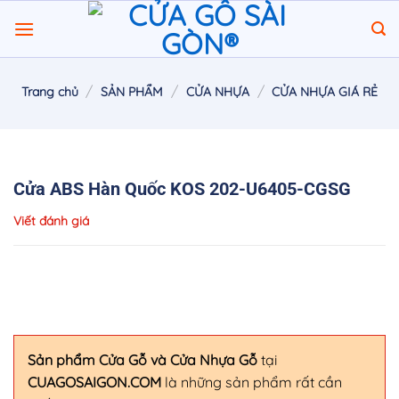
Chuyển
đến
nội
dung
/
/
/
Trang chủ
SẢN PHẨM
CỬA NHỰA
CỬA NHỰA GIÁ RẺ
Cửa ABS Hàn Quốc KOS 202-U6405-CGSG
Viết đánh giá
Sản phẩm Cửa Gỗ và Cửa Nhựa Gỗ
tại
CUAGOSAIGON.COM
là những sản phẩm rất cần