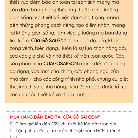
thiết vừa đảm bảo an toàn tài sản tính mạng mà
còn đảm bảo phong thủy mỹ thuật trong không
gian sống. Với thiết kế hiện đại sang trọng mang
đến những phong cách riêng, tạo điểm nhấn, mang
lại không gian sống, làm việc lý tưởng mà bạn đang
tìm kiếm.
Cửa Gỗ Sài Gòn
đảm bảo độ bền, không
cong vênh, biến dạng… luôn là sự lựa chọn hàng đầu
của các gia chủ và nhà thiết kế trên toàn quốc. Các
sản phẩm của
CUAGOSAIGON
mang đến ứng dụng
đa dạng, vừa làm cửa chính, cửa phòng ngủ, cửa
nhà tắm,… cho các công trình nhà phố, chung cư, biệt
thự, khách sạn, nhà hàng… vừa đảm bảo được tất cả
các yêu cầu thiết kế và thẩm mỹ!
MUA HÀNG ĐẢM BẢO TẠI CỬA GỖ SÀI GÒN®
Giảm giá lên đến 25% khi thiết kế lắp đặt trọn gói.
Tặng phụ kiện, giao miễn phí nội thành HCM (trên 4
bộ).