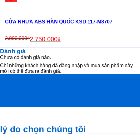
CỬA NHỰA ABS HÀN QUỐC KSD.117-M8707
Original
Current
2.800.000
₫
2.750.000
₫
price
price
was:
is:
Đánh giá
2.800.000₫.
2.750.000₫.
Chưa có đánh giá nào.
Chỉ những khách hàng đã đăng nhập và mua sản phẩm này
mới có thể đưa ra đánh giá.
lý do chọn chúng tôi