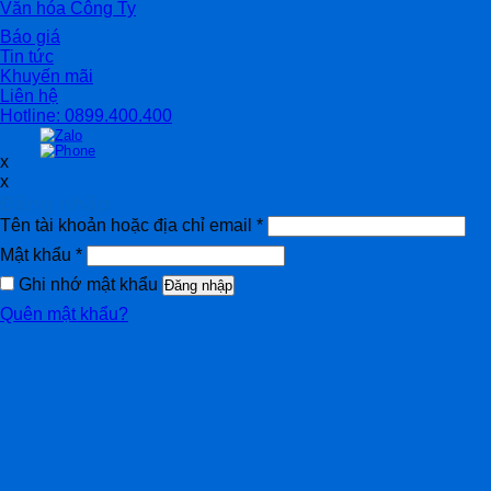
Văn hóa Công Ty
Báo giá
Tin tức
Khuyến mãi
Liên hệ
Hotline: 0899.400.400
x
x
Đăng nhập
Tên tài khoản hoặc địa chỉ email
*
Mật khẩu
*
Ghi nhớ mật khẩu
Đăng nhập
Quên mật khẩu?