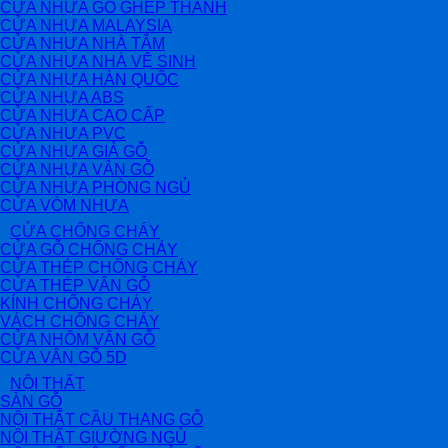
CỬA NHỰA GỖ GHÉP THANH
CỬA NHỰA MALAYSIA
CỬA NHỰA NHÀ TẮM
CỬA NHỰA NHÀ VỆ SINH
CỬA NHỰA HÀN QUỐC
CỬA NHỰA ABS
CỬA NHỰA CAO CẤP
CỬA NHỰA PVC
CỬA NHỰA GIẢ GỖ
CỬA NHỰA VÂN GỖ
CỬA NHỰA PHÒNG NGỦ
CỬA VÒM NHỰA
CỬA CHỐNG CHÁY
CỬA GỖ CHỐNG CHÁY
CỬA THÉP CHỐNG CHÁY
CỬA THÉP VÂN GỖ
KÍNH CHỐNG CHÁY
VÁCH CHỐNG CHÁY
CỬA NHÔM VÂN GỖ
CỬA VÂN GỖ 5D
NỘI THẤT
SÀN GỖ
NỘI THẤT CẦU THANG GỖ
NỘI THẤT GIƯỜNG NGỦ