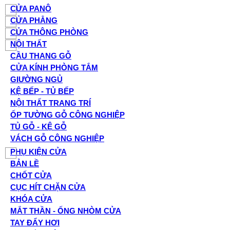
CỬA PANÔ
CỬA PHẲNG
CỬA THÔNG PHÒNG
NỘI THẤT
CẦU THANG GỖ
CỬA KÍNH PHÒNG TẮM
GIƯỜNG NGỦ
KỆ BẾP - TỦ BẾP
NỘI THẤT TRANG TRÍ
ỐP TƯỜNG GỖ CÔNG NGHIỆP
TỦ GỖ - KỆ GỖ
VÁCH GỖ CÔNG NGHIỆP
PHỤ KIỆN CỬA
BẢN LỀ
CHỐT CỬA
CỤC HÍT CHẶN CỬA
KHÓA CỬA
MẮT THẦN - ỐNG NHÒM CỬA
TAY ĐẨY HƠI