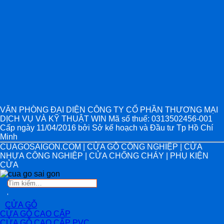
VĂN PHÒNG ĐẠI DIỆN CÔNG TY CỔ PHẦN THƯƠNG MẠI
DỊCH VỤ VÀ KỸ THUẬT WIN Mã số thuế: 0313502456-001
Cấp ngày 11/04/2016 bởi Sở kế hoạch và Đầu tư Tp Hồ Chí
Minh
CUAGOSAIGON.COM | CỬA GỖ CÔNG NGHIỆP | CỬA
NHỰA CÔNG NGHIỆP | CỬA CHỐNG CHÁY | PHỤ KIỆN
CỬA
Tìm
kiếm:
CỬA GỖ
CỬA GỖ CAO CẤP
CỬA GỖ CAO CẤP PVC