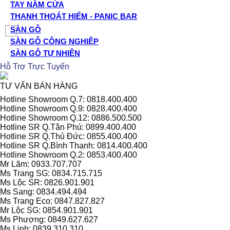
TAY NẮM CỬA
THANH THOÁT HIỂM - PANIC BAR
SÀN GỖ
SÀN GỖ CÔNG NGHIỆP
SÀN GỖ TỰ NHIÊN
Hỗ Trợ Trực Tuyến
TƯ VẤN BÁN HÀNG
Hotline Showroom Q.7: 0818.400.400
Hotline Showroom Q.9: 0828.400.400
Hotline Showroom Q.12: 0886.500.500
Hotline SR Q.Tân Phú: 0899.400.400
Hotline SR Q.Thủ Đức: 0855.400.400
Hotline SR Q.Bình Thạnh: 0814.400.400
Hotline Showroom Q.2: 0853.400.400
Mr Lãm: 0933.707.707
Ms Trang SG: 0834.715.715
Ms Lộc SR: 0826.901.901
Ms Sang: 0834.494.494
Ms Trang Eco: 0847.827.827
Mr Lộc SG: 0854.901.901
Ms Phượng: 0849.627.627
Ms Linh: 0839.310.310