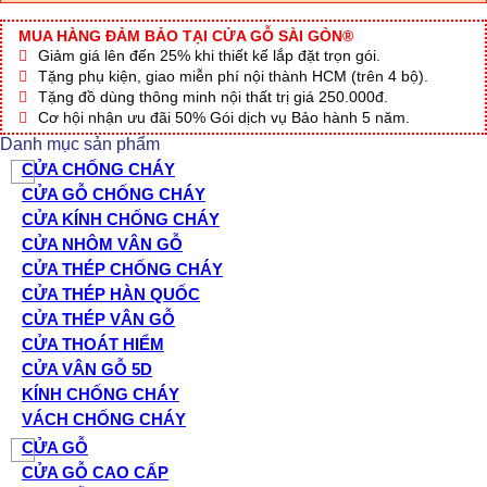
MUA HÀNG ĐẢM BẢO TẠI CỬA GỖ SÀI GÒN®
Giảm giá lên đến 25% khi thiết kế lắp đặt trọn gói.
Tặng phụ kiện, giao miễn phí nội thành HCM (trên 4 bộ).
Tặng đồ dùng thông minh nội thất trị giá 250.000đ.
Cơ hội nhận ưu đãi 50% Gói dịch vụ Bảo hành 5 năm.
Danh mục sản phẩm
CỬA CHỐNG CHÁY
CỬA GỖ CHỐNG CHÁY
CỬA KÍNH CHỐNG CHÁY
CỬA NHÔM VÂN GỖ
CỬA THÉP CHỐNG CHÁY
CỬA THÉP HÀN QUỐC
CỬA THÉP VÂN GỖ
CỬA THOÁT HIỂM
CỬA VÂN GỖ 5D
KÍNH CHỐNG CHÁY
VÁCH CHỐNG CHÁY
CỬA GỖ
CỬA GỖ CAO CẤP