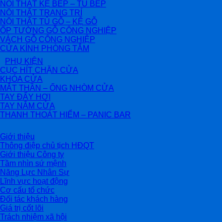
NỘI THẤT KỆ BẾP – TỦ BẾP
NỘI THẤT TRANG TRÍ
NỘI THẤT TỦ GỖ – KỆ GỖ
ỐP TƯỜNG GỖ CÔNG NGHIỆP
VÁCH GỖ CÔNG NGHIỆP
CỬA KÍNH PHÒNG TẮM
PHỤ KIỆN
CỤC HÍT CHẶN CỬA
KHÓA CỬA
MẮT THẦN – ỐNG NHÒM CỬA
TAY ĐẨY HƠI
TAY NẮM CỬA
THANH THOÁT HIỂM – PANIC BAR
Giới thiệu
Thông điệp chủ tịch HĐQT
Giới thiệu Công ty
Tầm nhìn sứ mệnh
Năng Lực Nhân Sự
Lĩnh vực hoạt động
Cơ cấu tổ chức
Đối tác khách hàng
Giá trị cốt lõi
Trách nhiệm xã hội