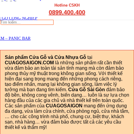
CGSG
THẤT CẦU THANG GỖ
Hotline CSKH
THẤT KỆ BẾP – TỦ BẾP
0899.400.400
Viết đánh giá
THẤT TỦ GỖ – KỆ GỖ
 GỖ CÔNG NGHIỆP
Tìm
kiếm:
M – PANIC BAR
Sản phẩm Cửa Gỗ và Cửa Nhựa Gỗ
tại
CUAGOSAIGON.COM
là những sản phẩm rất cần thiết
vừa đảm bảo an toàn tài sản tính mạng mà còn đảm bảo
phong thủy mỹ thuật trong không gian sống. Với thiết kế
hiện đại sang trọng mang đến những phong cách riêng,
tạo điểm nhấn, mang lại không gian sống, làm việc lý
tưởng mà bạn đang tìm kiếm.
Cửa Gỗ Sài Gòn
đảm bảo
độ bền, không cong vênh, biến dạng… luôn là sự lựa chọn
hàng đầu của các gia chủ và nhà thiết kế trên toàn quốc.
Các sản phẩm của
CUAGOSAIGON
mang đến ứng dụng
đa dạng, vừa làm cửa chính, cửa phòng ngủ, cửa nhà tắm,
… cho các công trình nhà phố, chung cư, biệt thự, khách
sạn, nhà hàng… vừa đảm bảo được tất cả các yêu cầu
thiết kế và thẩm mỹ!