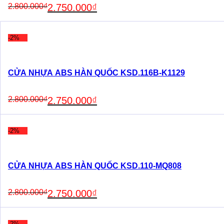
Original
Current
2.800.000
₫
2.750.000
₫
price
price
was:
is:
2.800.000₫.
2.750.000₫.
-2%
CỬA NHỰA ABS HÀN QUỐC KSD.116B-K1129
Original
Current
2.800.000
₫
2.750.000
₫
price
price
was:
is:
2.800.000₫.
2.750.000₫.
-2%
CỬA NHỰA ABS HÀN QUỐC KSD.110-MQ808
Original
Current
2.800.000
₫
2.750.000
₫
price
price
was:
is:
2.800.000₫.
2.750.000₫.
-2%