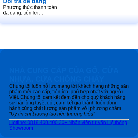
Đổi trả dễ dàng
Phương thức thanh toán
đa dạng, tiện lợi…
NHÀ CUNG CẤP CỦA GỖ, CỬA
NHỰA, CỬA CHỐNG CHÁY
Chúng tôi luôn nỗ lực mang tới khách hàng những sản
phẩm mới cao cấp, tiện ích, phù hợp nhất với người
Việt. Chúng tôi cam kết đem đến cho quý khách hàng
sự hài lòng tuyệt đối, cam kết giá thành luôn đồng
hành cùng chất lượng sản phẩm với phương châm
“
Uy tín chất lượng tạo nên thương hiệu
”
Hotline: 0818.400.400
30+ Nhân viên tư vấn
Hệ thống
Showroom