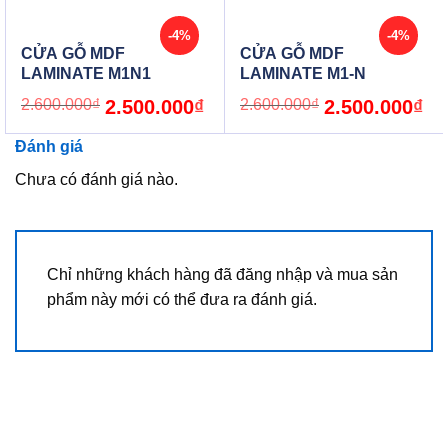
-4%
-4%
CỬA GỖ MDF
CỬA GỖ MDF
LAMINATE M1N1
LAMINATE M1-N
Original
Current
Original
Cur
2.600.000
₫
2.500.000
₫
2.600.000
₫
2.500.000
₫
price
price
price
pric
was:
is:
was:
is:
2.600.000₫.
2.500.000₫.
2.600.000₫.
2.5
Đánh giá
Chưa có đánh giá nào.
Chỉ những khách hàng đã đăng nhập và mua sản
phẩm này mới có thể đưa ra đánh giá.