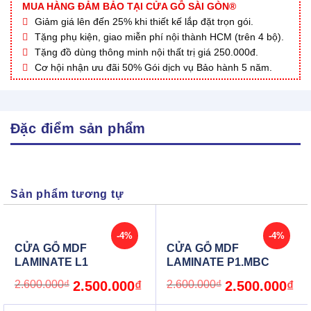
MUA HÀNG ĐẢM BẢO TẠI CỬA GỖ SÀI GÒN®
Giảm giá lên đến 25% khi thiết kế lắp đặt trọn gói.
Tặng phụ kiện, giao miễn phí nội thành HCM (trên 4 bộ).
Tặng đồ dùng thông minh nội thất trị giá 250.000đ.
Cơ hội nhận ưu đãi 50% Gói dịch vụ Bảo hành 5 năm.
Đặc điểm sản phẩm
Sản phẩm tương tự
-4%
-4%
CỬA GỖ MDF
CỬA GỖ MDF
LAMINATE L1
LAMINATE P1.MBC
Original
Current
Original
Cur
2.600.000
₫
2.500.000
₫
2.600.000
₫
2.500.000
₫
price
price
price
pric
was:
is:
was:
is:
2.600.000₫.
2.500.000₫.
2.600.000₫.
2.5