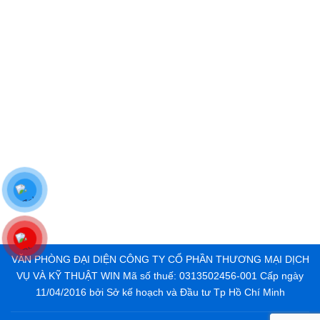
VĂN PHÒNG ĐẠI DIỆN CÔNG TY CỔ PHẦN THƯƠNG MẠI DỊCH
VỤ VÀ KỸ THUẬT WIN Mã số thuế: 0313502456-001 Cấp ngày
11/04/2016 bởi Sở kế hoạch và Đầu tư Tp Hồ Chí Minh