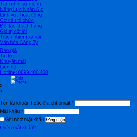
Tầm nhìn sứ mệnh
Năng Lực Nhân Sự
Lĩnh vực hoạt động
Cơ cấu tổ chức
Đối tác khách hàng
Giá trị cốt lõi
Trách nhiệm xã hội
Văn hóa Công Ty
Báo giá
Tin tức
Khuyến mãi
Liên hệ
Hotline: 0899.400.400
x
x
Đăng nhập
Tên tài khoản hoặc địa chỉ email
*
Mật khẩu
*
Ghi nhớ mật khẩu
Đăng nhập
Quên mật khẩu?