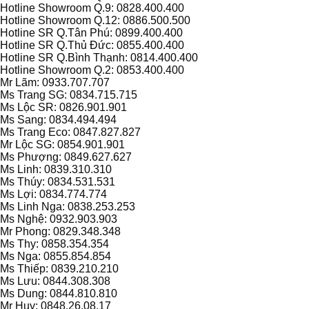
Hotline Showroom Q.9: 0828.400.400
Hotline Showroom Q.12: 0886.500.500
Hotline SR Q.Tân Phú: 0899.400.400
Hotline SR Q.Thủ Đức: 0855.400.400
Hotline SR Q.Bình Thạnh: 0814.400.400
Hotline Showroom Q.2: 0853.400.400
Mr Lãm: 0933.707.707
Ms Trang SG: 0834.715.715
Ms Lộc SR: 0826.901.901
Ms Sang: 0834.494.494
Ms Trang Eco: 0847.827.827
Mr Lộc SG: 0854.901.901
Ms Phượng: 0849.627.627
Ms Linh: 0839.310.310
Ms Thúy: 0834.531.531
Ms Lợi: 0834.774.774
Ms Linh Nga: 0838.253.253
Ms Nghệ: 0932.903.903
Mr Phong: 0829.348.348
Ms Thy: 0858.354.354
Ms Nga: 0855.854.854
Ms Thiếp: 0839.210.210
Ms Lưu: 0844.308.308
Ms Dung: 0844.810.810
Mr Huy: 0848.26.08.17