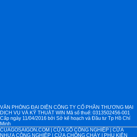
VĂN PHÒNG ĐẠI DIỆN CÔNG TY CỔ PHẦN THƯƠNG MẠI
DỊCH VỤ VÀ KỸ THUẬT WIN Mã số thuế: 0313502456-001
Cấp ngày 11/04/2016 bởi Sở kế hoạch và Đầu tư Tp Hồ Chí
Minh
CUAGOSAIGON.COM | CỬA GỖ CÔNG NGHIỆP | CỬA
NHỰA CÔNG NGHIỆP | CỬA CHỐNG CHÁY | PHỤ KIỆN