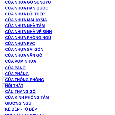
CỬA NHỰA GỖ SUNGYU
CỬA NHỰA HÀN QUỐC
CỬA NHỰA LÕI THÉP
CỬA NHỰA MALAYSIA
CỬA NHỰA NHÀ TẮM
CỬA NHỰA NHÀ VỆ SINH
CỬA NHỰA PHÒNG NGỦ
CỬA NHỰA PVC
CỬA NHỰA SÀI GÒN
CỬA NHỰA VÂN GỖ
CỬA VÒM NHỰA
CỬA PANÔ
CỬA PHẲNG
CỬA THÔNG PHÒNG
NỘI THẤT
CẦU THANG GỖ
CỬA KÍNH PHÒNG TẮM
GIƯỜNG NGỦ
KỆ BẾP - TỦ BẾP