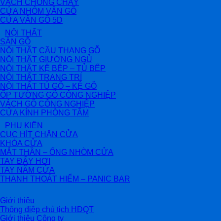
VÁCH CHỐNG CHÁY
CỬA NHÔM VÂN GỖ
CỬA VÂN GỖ 5D
NỘI THẤT
SÀN GỖ
NỘI THẤT CẦU THANG GỖ
NỘI THẤT GIƯỜNG NGỦ
NỘI THẤT KỆ BẾP – TỦ BẾP
NỘI THẤT TRANG TRÍ
NỘI THẤT TỦ GỖ – KỆ GỖ
ỐP TƯỜNG GỖ CÔNG NGHIỆP
VÁCH GỖ CÔNG NGHIỆP
CỬA KÍNH PHÒNG TẮM
PHỤ KIỆN
CỤC HÍT CHẶN CỬA
KHÓA CỬA
MẮT THẦN – ỐNG NHÒM CỬA
TAY ĐẨY HƠI
TAY NẮM CỬA
THANH THOÁT HIỂM – PANIC BAR
Giới thiệu
Thông điệp chủ tịch HĐQT
Giới thiệu Công ty