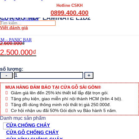
THẤT CẦU THANG GỖ
Hotline CSKH
THẤT KỆ BẾP – TỦ BẾP
0899.400.400
THẤT TỦ GỖ – KỆ GỖ
CỬA GỖ MDF LAMINATE L1D2
 GỖ CÔNG NGHIỆP
Tìm
Viết đánh giá
kiếm:
M – PANIC BAR
2.600.000
₫
2.500.000
₫
CỬA
GỖ
MDF
MUA HÀNG ĐẢM BẢO TẠI CỬA GỖ SÀI GÒN®
LAMINATE
Giảm giá lên đến 25% khi thiết kế lắp đặt trọn gói.
L1D2
Tặng phụ kiện, giao miễn phí nội thành HCM (trên 4 bộ).
số
Tặng đồ dùng thông minh nội thất trị giá 250.000đ.
lượng
Cơ hội nhận ưu đãi 50% Gói dịch vụ Bảo hành 5 năm.
Danh mục sản phẩm
CỬA CHỐNG CHÁY
CỬA GỖ CHỐNG CHÁY