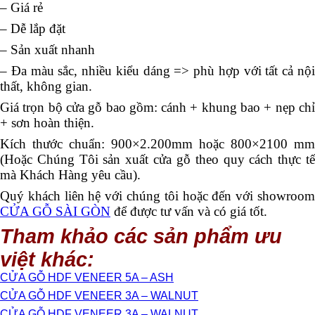
– Giá rẻ
– Dễ lắp đặt
– Sản xuất nhanh
– Đa màu sắc, nhiều kiểu dáng => phù hợp với tất cả nội
thất, không gian.
Giá trọn bộ cửa gỗ bao gồm: cánh + khung bao + nẹp chỉ
+ sơn hoàn thiện.
Kích thước chuẩn: 900×2.200mm hoặc 800×2100 mm
(Hoặc Chúng Tôi sản xuất cửa gỗ theo quy cách thực tế
mà Khách Hàng yêu cầu).
Quý khách liên hệ với chúng tôi hoặc đến với showroom
CỬA GỖ SÀI GÒN
để được tư vấn và có giá tốt.
Tham khảo các sản phẩm ưu
việt khác:
CỬA GỖ HDF VENEER 5A – ASH
CỬA GỖ HDF VENEER 3A – WALNUT
CỬA GỖ HDF VENEER 3A – WALNUT