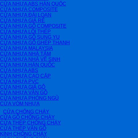
CỬA NHỰA ABS HÀN QUỐC
CỬA NHỰA COMPOSITE
CỬA NHỰA ĐÀI LOAN
CỬA NHỰA GIÁ RẺ
CỬA NHỰA GỖ COMPOSITE
CỬA NHỰA LÕI THÉP
CỬA NHỰA GỖ SUNG YU
CỬA NHỰA GỖ GHÉP THANH
CỬA NHỰA MALAYSIA
CỬA NHỰA NHÀ TẮM
CỬA NHỰA NHÀ VỆ SINH
CỬA NHỰA HÀN QUỐC
CỬA NHỰA ABS
CỬA NHỰA CAO CẤP
CỬA NHỰA PVC
CỬA NHỰA GIẢ GỖ
CỬA NHỰA VÂN GỖ
CỬA NHỰA PHÒNG NGỦ
CỬA VÒM NHỰA
CỬA CHỐNG CHÁY
CỬA GỖ CHỐNG CHÁY
CỬA THÉP CHỐNG CHÁY
CỬA THÉP VÂN GỖ
KÍNH CHỐNG CHÁY