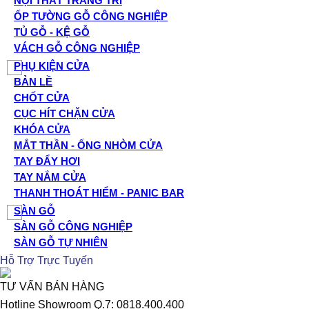
NỘI THẤT TRANG TRÍ
ỐP TƯỜNG GỖ CÔNG NGHIỆP
TỦ GỖ - KỆ GỖ
VÁCH GỖ CÔNG NGHIỆP
PHỤ KIỆN CỬA
BẢN LỀ
CHỐT CỬA
CỤC HÍT CHẶN CỬA
KHÓA CỬA
MẮT THẦN - ỐNG NHÒM CỬA
TAY ĐẨY HƠI
TAY NẮM CỬA
THANH THOÁT HIỂM - PANIC BAR
SÀN GỖ
SÀN GỖ CÔNG NGHIỆP
SÀN GỖ TỰ NHIÊN
Hỗ Trợ Trực Tuyến
TƯ VẤN BÁN HÀNG
Hotline Showroom Q.7: 0818.400.400