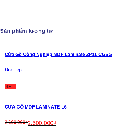
Sản phẩm tương tự
Cửa Gỗ Công Nghiệp MDF Laminate 2P11-CGSG
Đọc tiếp
-4%
CỬA GỖ MDF LAMINATE L6
Original
Current
2.600.000
₫
2.500.000
₫
price
price