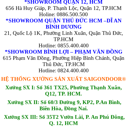
*SHOWROOM QUẬN 12, HCM
656 Hà Huy Giáp, P. Thạnh Lộc, Quận 12, TP.HCM
Holine: 0886.500.500
*SHOWROOM QUẬN THỦ ĐỨC HCM –DĨ AN
BÌNH DƯƠNG
21, Quốc Lộ 1K, Phường Linh Xuân, Quận Thủ Đức,
TP.HCM
Hotline: 0855.400.400
*SHOWROOM BÌNH LỢI – PHẠM VĂN ĐỒNG
615 Phạm Văn Đồng, Phường Hiệp Bình Chánh, Quận
Thủ Đức, TP.HCM
Hotline: 0824.400.400
HỆ THỐNG XƯỞNG SẢN XUẤT SAIGONDOOR®
Xưởng SX I: Số 361 TX25, Phường Thạnh Xuân,
Q12, TP. HCM.
Xưởng SX II: Số 60/3 Đường 9, KP2, P.An Bình,
Biên Hòa, Đồng Nai.
Xưởng SX III: Số 35T2 Vườn Lài, P. An Phú Đông,
Q. 12, HCM