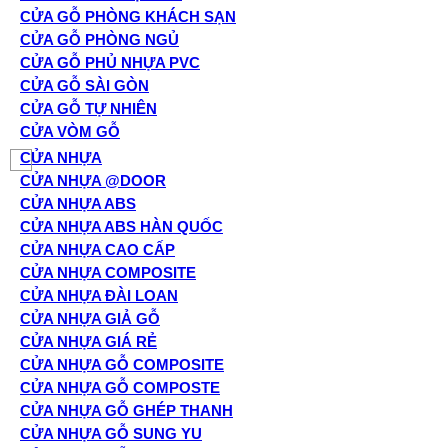
CỬA GỖ PHÒNG KHÁCH SẠN
CỬA GỖ PHÒNG NGỦ
CỬA GỖ PHỦ NHỰA PVC
CỬA GỖ SÀI GÒN
CỬA GỖ TỰ NHIÊN
CỬA VÒM GỖ
CỬA NHỰA
CỬA NHỰA @DOOR
CỬA NHỰA ABS
CỬA NHỰA ABS HÀN QUỐC
CỬA NHỰA CAO CẤP
CỬA NHỰA COMPOSITE
CỬA NHỰA ĐÀI LOAN
CỬA NHỰA GIẢ GỖ
CỬA NHỰA GIÁ RẺ
CỬA NHỰA GỖ COMPOSITE
CỬA NHỰA GỖ COMPOSTE
CỬA NHỰA GỖ GHÉP THANH
CỬA NHỰA GỖ SUNG YU