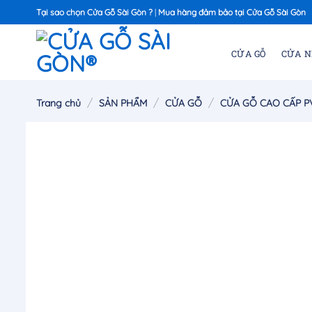
Chuyển
Tại sao chọn Cửa Gỗ Sài Gòn ?
|
Mua hàng đảm bảo tại Cửa Gỗ Sài Gòn
đến
nội
CỬA GỖ
CỬA 
dung
/
/
/
Trang chủ
SẢN PHẨM
CỬA GỖ
CỬA GỖ CAO CẤP P