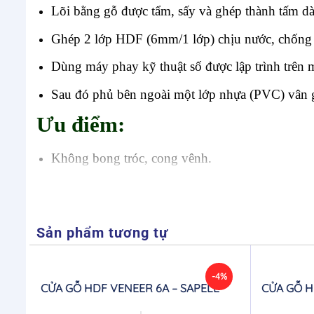
Lõi bằng gỗ được tẩm, sấy và ghép thành tấm 
Ghép 2 lớp HDF (6mm/1 lớp) chịu nước, chống cô
Dùng máy phay kỹ thuật số được lập trình trên m
Sau đó phủ bên ngoài một lớp nhựa (PVC) vân gỗ
Ưu điểm:
Không bong tróc, cong vênh.
Hoa văn sắc nét, đa dạng mẫu mã và màu sắc.
Cửa đóng êm nhẹ, có ron cách âm
Sản phẩm tương tự
Hạn chế trầy xước, Vệ sinh dễ dàng
Chống thấm nước
-4%
CỬA GỖ HDF VENEER 6A – SAPELE
CỬA GỖ H
Chịu nhiệt