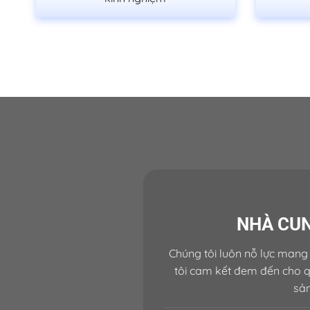
Cửa Gỗ MDF Veneer P1R2a
NHÀ CUN
Chúng tôi luôn nỗ lực mang 
tôi cam kết đem đến cho q
sả