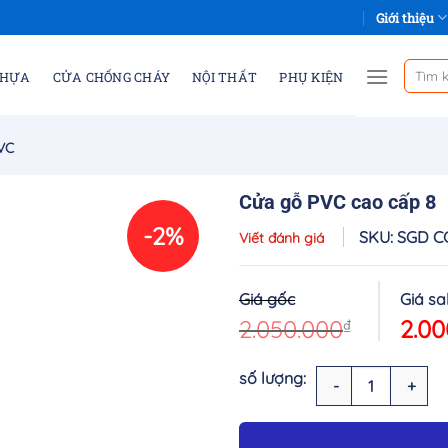
Giới thiệu
Tìm
NHỰA
CỬA CHỐNG CHÁY
NỘI THẤT
PHỤ KIỆN
kiếm:
VC
Cửa gỗ PVC cao cấp 8
-2%
SKU: SGD C
Viết đánh giá
Original
price
2.050.000
₫
2.00
was:
2.050.00
Cửa gỗ PVC cao cấp 8 số lượn