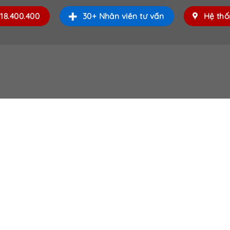
Hotline 2: 0834.715.715
818.400.400
30+ Nhân viên tư vấn
Hệ th
Hotline 3: 0834.494.494
Hotline 4:
0826.901.901
Email:
sales.saigondoor@gmail.com
CSKH 24/7: 028.37.712.989
www.cuagosaigon.com
————————————————————
*SHOWROOM QUẬN 7, HCM
511 Lê Văn Lương, P. Tân Phong, Quận 7, TP.HCM
Hotline: 0818.400.400
*SHOWROOM QUẬN 9, HCM
535 Đỗ Xuân Hợp, P. Phước Long B, Quận 9, TP.HCM
Hotline: 0828.400.400