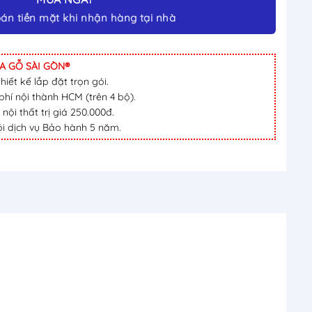
A GỖ SÀI GÒN®
iết kế lắp đặt trọn gói.
hí nội thành HCM (trên 4 bộ).
i thất trị giá 250.000đ.
i dịch vụ Bảo hành 5 năm.