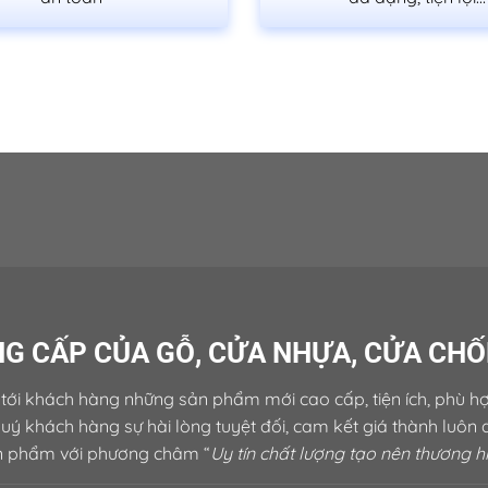
G CẤP CỦA GỖ, CỬA NHỰA, CỬA CH
==============================================
tới khách hàng những sản phẩm mới cao cấp, tiện ích, phù hợ
HỖ TRỢ KHÁCH HÀNG
uý khách hàng sự hài lòng tuyệt đối, cam kết giá thành luôn
n phẩm với phương châm “
Uy tín chất lượng tạo nên thương h
Hotline 1:
0933.707.707