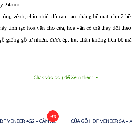
dày 24mm.
ng vênh, chịu nhiệt độ cao, tạo phẳng bề mặt. cho 2 bề 
áy tính tạo hoa văn cho cửa, hoa văn có thể thay đổi the
 giống gỗ tự nhiên, được ép, hút chân không trên bề mặt
Click vào đây để Xem thêm
-4%
DF VENEER 4G2 – CĂM XE
CỬA GỖ HDF VENEER 5A – 