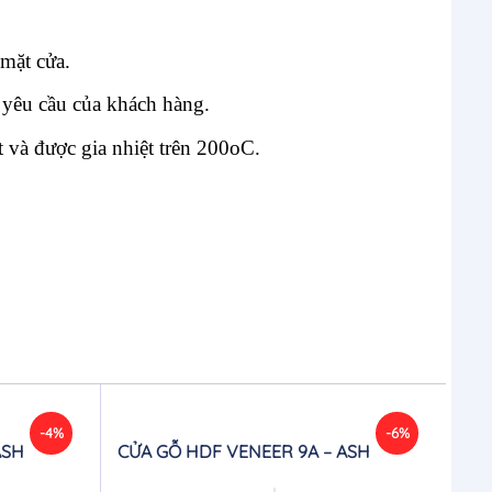
mặt cửa.
o yêu cầu của khách hàng.
 và được gia nhiệt trên 200oC.
-4%
-6%
ASH
CỬA GỖ HDF VENEER 9A – ASH