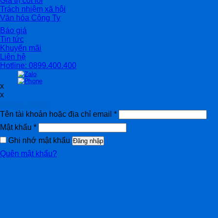
Giá trị cốt lõi
Trách nhiệm xã hội
Văn hóa Công Ty
Báo giá
Tin tức
Khuyến mãi
Liên hệ
Hotline: 0899.400.400
x
x
Đăng nhập
Tên tài khoản hoặc địa chỉ email
*
Mật khẩu
*
Ghi nhớ mật khẩu
Đăng nhập
Quên mật khẩu?