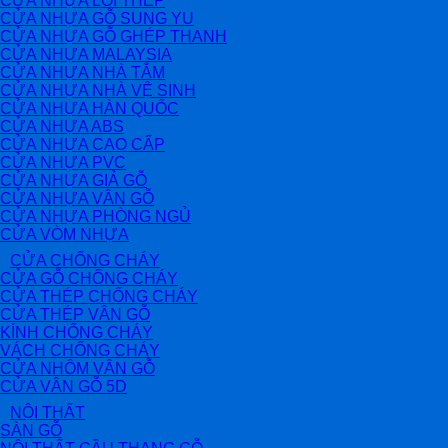
CỬA NHỰA LÕI THÉP
CỬA NHỰA GỖ SUNG YU
CỬA NHỰA GỖ GHÉP THANH
CỬA NHỰA MALAYSIA
CỬA NHỰA NHÀ TẮM
CỬA NHỰA NHÀ VỆ SINH
CỬA NHỰA HÀN QUỐC
CỬA NHỰA ABS
CỬA NHỰA CAO CẤP
CỬA NHỰA PVC
CỬA NHỰA GIẢ GỖ
CỬA NHỰA VÂN GỖ
CỬA NHỰA PHÒNG NGỦ
CỬA VÒM NHỰA
CỬA CHỐNG CHÁY
CỬA GỖ CHỐNG CHÁY
CỬA THÉP CHỐNG CHÁY
CỬA THÉP VÂN GỖ
KÍNH CHỐNG CHÁY
VÁCH CHỐNG CHÁY
CỬA NHÔM VÂN GỖ
CỬA VÂN GỖ 5D
NỘI THẤT
SÀN GỖ