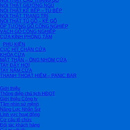
NỘI THẤT CẦU THANG GỖ
NỘI THẤT GIƯỜNG NGỦ
NỘI THẤT KỆ BẾP – TỦ BẾP
NỘI THẤT TRANG TRÍ
NỘI THẤT TỦ GỖ – KỆ GỖ
ỐP TƯỜNG GỖ CÔNG NGHIỆP
VÁCH GỖ CÔNG NGHIỆP
CỬA KÍNH PHÒNG TẮM
PHỤ KIỆN
CỤC HÍT CHẶN CỬA
KHÓA CỬA
MẮT THẦN – ỐNG NHÒM CỬA
TAY ĐẨY HƠI
TAY NẮM CỬA
THANH THOÁT HIỂM – PANIC BAR
Giới thiệu
Thông điệp chủ tịch HĐQT
Giới thiệu Công ty
Tầm nhìn sứ mệnh
Năng Lực Nhân Sự
Lĩnh vực hoạt động
Cơ cấu tổ chức
Đối tác khách hàng