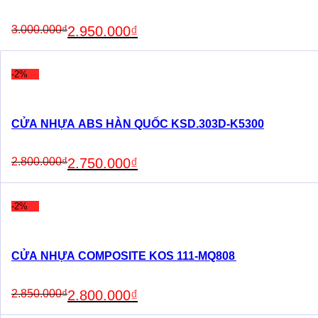
Original
Current
3.000.000
₫
2.950.000
₫
price
price
was:
is:
3.000.000₫.
2.950.000₫.
-2%
CỬA NHỰA ABS HÀN QUỐC KSD.303D-K5300
Original
Current
2.800.000
₫
2.750.000
₫
price
price
was:
is:
2.800.000₫.
2.750.000₫.
-2%
CỬA NHỰA COMPOSITE KOS 111-MQ808
Original
Current
2.850.000
₫
2.800.000
₫
price
price