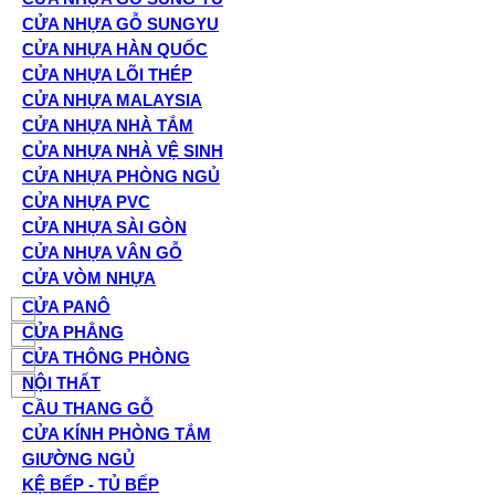
CỬA NHỰA GỖ SUNGYU
CỬA NHỰA HÀN QUỐC
CỬA NHỰA LÕI THÉP
CỬA NHỰA MALAYSIA
CỬA NHỰA NHÀ TẮM
CỬA NHỰA NHÀ VỆ SINH
CỬA NHỰA PHÒNG NGỦ
CỬA NHỰA PVC
CỬA NHỰA SÀI GÒN
CỬA NHỰA VÂN GỖ
CỬA VÒM NHỰA
CỬA PANÔ
CỬA PHẲNG
CỬA THÔNG PHÒNG
NỘI THẤT
CẦU THANG GỖ
CỬA KÍNH PHÒNG TẮM
GIƯỜNG NGỦ
KỆ BẾP - TỦ BẾP