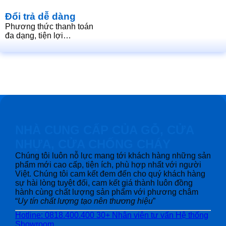
Đổi trả dễ dàng
Phương thức thanh toán
đa dạng, tiện lợi…
NHÀ CUNG CẤP CỦA GỖ, CỬA
NHỰA, CỬA CHỐNG CHÁY
Chúng tôi luôn nỗ lực mang tới khách hàng những sản
phẩm mới cao cấp, tiện ích, phù hợp nhất với người
Việt. Chúng tôi cam kết đem đến cho quý khách hàng
sự hài lòng tuyệt đối, cam kết giá thành luôn đồng
hành cùng chất lượng sản phẩm với phương châm
“
Uy tín chất lượng tạo nên thương hiệu
”
Hotline: 0818.400.400
30+ Nhân viên tư vấn
Hệ thống
Showroom