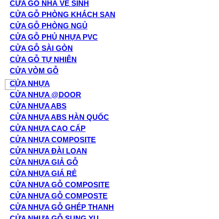
CỬA GỖ NHÀ VỆ SINH
CỬA GỖ PHÒNG KHÁCH SẠN
CỬA GỖ PHÒNG NGỦ
CỬA GỖ PHỦ NHỰA PVC
CỬA GỖ SÀI GÒN
CỬA GỖ TỰ NHIÊN
CỬA VÒM GỖ
CỬA NHỰA
CỬA NHỰA @DOOR
CỬA NHỰA ABS
CỬA NHỰA ABS HÀN QUỐC
CỬA NHỰA CAO CẤP
CỬA NHỰA COMPOSITE
CỬA NHỰA ĐÀI LOAN
CỬA NHỰA GIẢ GỖ
CỬA NHỰA GIÁ RẺ
CỬA NHỰA GỖ COMPOSITE
CỬA NHỰA GỖ COMPOSTE
CỬA NHỰA GỖ GHÉP THANH
CỬA NHỰA GỖ SUNG YU