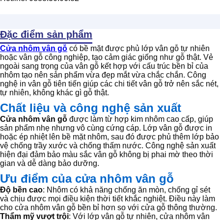
Đặc điểm sản phẩm
Cửa nhôm vân gỗ
có bề mặt được phủ lớp vân gỗ tự nhiên
hoặc vân gỗ công nghiệp, tạo cảm giác giống như gỗ thật. Vẻ
ngoài sang trọng của vân gỗ kết hợp với cấu trúc bền bỉ của
nhôm tạo nên sản phẩm vừa đẹp mắt vừa chắc chắn. Công
nghệ in vân gỗ tiên tiến giúp các chi tiết vân gỗ trở nên sắc nét,
tự nhiên, không khác gì gỗ thật.
Chất liệu và công nghệ sản xuất
Cửa nhôm vân gỗ
được làm từ hợp kim nhôm cao cấp, giúp
sản phẩm nhẹ nhưng vô cùng cứng cáp. Lớp vân gỗ được in
hoặc ép nhiệt lên bề mặt nhôm, sau đó được phủ thêm lớp bảo
vệ chống trầy xước và chống thấm nước. Công nghệ sản xuất
hiện đại đảm bảo màu sắc vân gỗ không bị phai mờ theo thời
gian và dễ dàng bảo dưỡng.
Ưu điểm của cửa nhôm vân gỗ
Độ bền cao
: Nhôm có khả năng chống ăn mòn, chống gỉ sét
và chịu được mọi điều kiện thời tiết khắc nghiệt. Điều này làm
cho cửa nhôm vân gỗ bền bỉ hơn so với cửa gỗ thông thường.
Thẩm mỹ vượt trội
: Với lớp vân gỗ tự nhiên, cửa nhôm vân