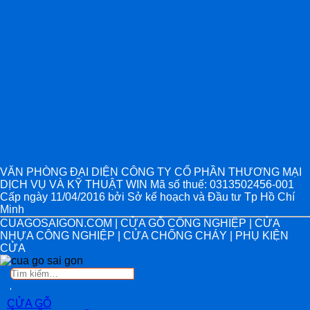
VĂN PHÒNG ĐẠI DIỆN CÔNG TY CỔ PHẦN THƯƠNG MẠI
DỊCH VỤ VÀ KỸ THUẬT WIN Mã số thuế: 0313502456-001
Cấp ngày 11/04/2016 bởi Sở kế hoạch và Đầu tư Tp Hồ Chí
Minh
CUAGOSAIGON.COM | CỬA GỖ CÔNG NGHIỆP | CỬA
NHỰA CÔNG NGHIỆP | CỬA CHỐNG CHÁY | PHỤ KIỆN
CỬA
Tìm
kiếm:
CỬA GỖ