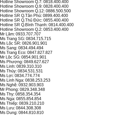
Hotline Showroom Q.7: 0818.400.400
Hotline Showroom Q.9: 0828.400.400
Hotline Showroom Q.12: 0886.500.500
Hotline SR Q.Tân Phú: 0899.400.400
Hotline SR Q.Thủ Đức: 0855.400.400
Hotline SR Q.Bình Thạnh: 0814.400.400
Hotline Showroom Q.2: 0853.400.400
Mr Lãm: 0933.707.707
Ms Trang SG: 0834.715.715
Ms Lộc SR: 0826.901.901
Ms Sang: 0834.494.494
Ms Trang Eco: 0847.827.827
Mr Lộc SG: 0854.901.901
Ms Phượng: 0849.627.627
Ms Linh: 0839.310.310
Ms Thúy: 0834.531.531
Ms Lợi: 0834.774.774
Ms Linh Nga: 0838.253.253
Ms Nghệ: 0932.903.903
Mr Phong: 0829.348.348
Ms Thy: 0858.354.354
Ms Nga: 0855.854.854
Ms Thiếp: 0839.210.210
Ms Lưu: 0844.308.308
Ms Dung: 0844.810.810