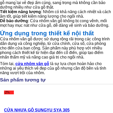
gỗ mang lại vẻ đẹp ấm cúng, sang trọng mà không cần bảo
dưỡng nhiều như cửa gỗ thật.
Tiết kiệm năng lượng
: Nhôm có khả năng cách nhiệt và cách
âm tốt, giúp tiết kiệm năng lượng cho ngôi nhà.
Dễ bảo dưỡng
: Cửa nhôm vân gỗ không bị cong vênh, mối
mọt hay mục nát như cửa gỗ, dễ dàng vệ sinh và bảo dưỡng.
Ứng dụng trong thiết kế nội thất
Cửa nhôm vân gỗ được sử dụng rộng rãi trong các công trình
dân dụng và công nghiệp, từ cửa chính, cửa sổ, cửa phòng
cho đến cửa ban công. Sản phẩm này phù hợp với nhiều
phong cách thiết kế từ hiện đại đến cổ điển, giúp tạo điểm
nhấn thẩm mỹ và nâng cao giá trị cho ngôi nhà.
Tóm lại,
cửa nhôm vân gỗ
là sự lựa chọn hoàn hảo cho
những ai yêu thích vẻ đẹp của gỗ nhưng cần độ bền và tính
năng vượt trội của nhôm.
Sản phẩm tương tự
-2%
CỬA NHỰA GỖ SUNGYU SYA 305