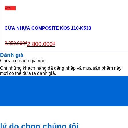
was:
is:
2.850.000₫.
2.800.000₫.
-2%
CỬA NHỰA COMPOSITE KOS 110-K533
Original
Current
2.850.000
₫
2.800.000
₫
price
price
was:
is:
Đánh giá
2.850.000₫.
2.800.000₫.
Chưa có đánh giá nào.
Chỉ những khách hàng đã đăng nhập và mua sản phẩm này
mới có thể đưa ra đánh giá.
lý do chọn chúng tôi