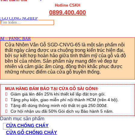
THẤT CẦU THANG GỖ
Hotline CSKH
THẤT KỆ BẾP – TỦ BẾP
0899.400.400
THẤT TỦ GỖ – KỆ GỖ
 GỖ CÔNG NGHIỆP
Tìm
kiếm:
M – PANIC BAR
Cửa Nhôm Vân Gỗ SGD-CNVG-65 là một sản phẩm nội
thất ngày càng được ưa chuộng trong kiến trúc hiện đại,
bởi sự kết hợp hoàn hảo giữa tính thẩm mỹ của gỗ và độ
bền bỉ của nhôm. Sản phẩm này mang đến vẻ đẹp tự
nhiên và cảm giác ấm cúng, đồng thời khắc phục được
những nhược điểm của cửa gỗ truyền thống.
MUA HÀNG ĐẢM BẢO TẠI CỬA GỖ SÀI GÒN®
Giảm giá lên đến 25% khi thiết kế lắp đặt trọn gói.
Tặng phụ kiện, giao miễn phí nội thành HCM (trên 4 bộ).
Tặng đồ dùng thông minh nội thất trị giá 250.000đ.
Cơ hội nhận ưu đãi 50% Gói dịch vụ Bảo hành 5 năm.
Danh mục sản phẩm
CỬA CHỐNG CHÁY
CỬA GỖ CHỐNG CHÁY