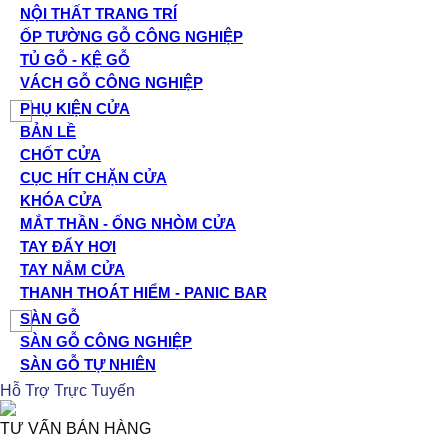
NỘI THẤT TRANG TRÍ
ỐP TƯỜNG GỖ CÔNG NGHIỆP
TỦ GỖ - KỆ GỖ
VÁCH GỖ CÔNG NGHIỆP
PHỤ KIỆN CỬA
BẢN LỀ
CHỐT CỬA
CỤC HÍT CHẶN CỬA
KHÓA CỬA
MẮT THẦN - ỐNG NHÒM CỬA
TAY ĐẨY HƠI
TAY NẮM CỬA
THANH THOÁT HIỂM - PANIC BAR
SÀN GỖ
SÀN GỖ CÔNG NGHIỆP
SÀN GỖ TỰ NHIÊN
Hỗ Trợ Trực Tuyến
TƯ VẤN BÁN HÀNG