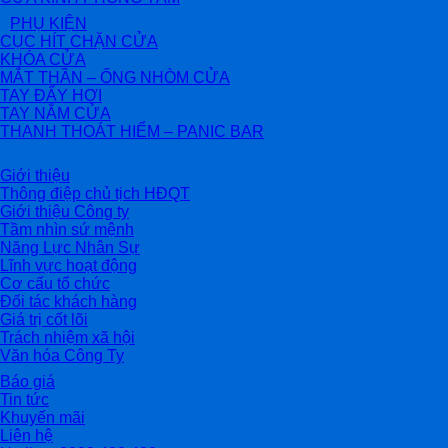
PHỤ KIỆN
CỤC HÍT CHẶN CỬA
KHÓA CỬA
MẮT THẦN – ỐNG NHÒM CỬA
TAY ĐẨY HƠI
TAY NẮM CỬA
THANH THOÁT HIỂM – PANIC BAR
Giới thiệu
Thông điệp chủ tịch HĐQT
Giới thiệu Công ty
Tầm nhìn sứ mệnh
Năng Lực Nhân Sự
Lĩnh vực hoạt động
Cơ cấu tổ chức
Đối tác khách hàng
Giá trị cốt lõi
Trách nhiệm xã hội
Văn hóa Công Ty
Báo giá
Tin tức
Khuyến mãi
Liên hệ