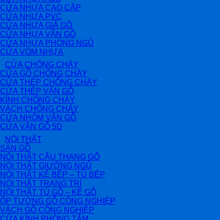
CỬA NHỰA CAO CẤP
CỬA NHỰA PVC
CỬA NHỰA GIẢ GỖ
CỬA NHỰA VÂN GỖ
CỬA NHỰA PHÒNG NGỦ
CỬA VÒM NHỰA
CỬA CHỐNG CHÁY
CỬA GỖ CHỐNG CHÁY
CỬA THÉP CHỐNG CHÁY
CỬA THÉP VÂN GỖ
KÍNH CHỐNG CHÁY
VÁCH CHỐNG CHÁY
CỬA NHÔM VÂN GỖ
CỬA VÂN GỖ 5D
NỘI THẤT
SÀN GỖ
NỘI THẤT CẦU THANG GỖ
NỘI THẤT GIƯỜNG NGỦ
NỘI THẤT KỆ BẾP – TỦ BẾP
NỘI THẤT TRANG TRÍ
NỘI THẤT TỦ GỖ – KỆ GỖ
ỐP TƯỜNG GỖ CÔNG NGHIỆP
VÁCH GỖ CÔNG NGHIỆP
CỬA KÍNH PHÒNG TẮM