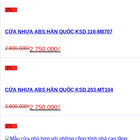
was:
is:
2.800.000₫.
2.750.000₫.
-2%
CỬA NHỰA ABS HÀN QUỐC KSD.116-M8707
Original
Current
2.800.000
₫
2.750.000
₫
price
price
was:
is:
2.800.000₫.
2.750.000₫.
-2%
CỬA NHỰA ABS HÀN QUỐC KSD.203-MT104
Original
Current
2.800.000
₫
2.750.000
₫
price
price
was:
is:
2.800.000₫.
2.750.000₫.
-2%