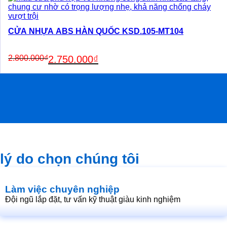
CỬA NHỰA ABS HÀN QUỐC KSD.105-MT104
Original
Current
2.800.000
₫
2.750.000
₫
price
price
was:
is:
2.800.000₫.
2.750.000₫.
lý do chọn chúng tôi
Làm việc chuyên nghiệp
Đội ngũ lắp đặt, tư vấn kỹ thuật giàu kinh nghiệm