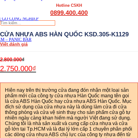
THẤT CẦU THANG GỖ
Hotline CSKH
THẤT KỆ BẾP – TỦ BẾP
0899.400.400
THẤT TỦ GỖ – KỆ GỖ
 GỖ CÔNG NGHIỆP
Tìm
kiếm:
CỬA NHỰA ABS HÀN QUỐC KSD.305-K1129
M – PANIC BAR
Viết đánh giá
2.800.000
₫
2.750.000
₫
Hiện nay trên thị trường cửa đang đón nhận một loại sản
phẩm mới của công ty cửa nhựa Hàn Quốc mang tên gọi
là cửa ABS Hàn Quốc hay cửa nhựa ABS Hàn Quốc. Mục
đích sử dụng của cửa nhựa này là dùng làm cửa đi cửa
thông phòng và cửa vệ sinh thay cho sản phẩm cửa gỗ tự
nhiên ngày càng khan hiếm mà người Việt đang sử dụng.
Chúng tôi là nhà sản xuất và cung cấp cửa nhựa và cửa
gỗ lớn tại Tp.HCM và là đại lý lớn cấp 1 chuyên phân phối
các dòng cửa nhựa ABS chủ lực của công ty nhựa đến từ