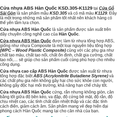
Cửa nhựa ABS Hàn Quốc KSD.305-K1129
tại
Cửa Gỗ
Sài Gòn
là sản phẩm mẫu
KSD.305
và có mã màu
K1129
. Đây
là một trong những mã sản phẩm tốt nhất nên khách hàng có
thể yên tâm lựa chọn.
Cửa nhựa ABS Hàn Quốc
là sản phẩm được sản xuất trên
dây chuyền công nghệ cao của
Hàn Quốc
.
Cửa nhựa ABS Hàn Quốc
được làm từ nhựa tổng hợp ABS,
giống như nhựa Composite là một loại nguyên liệu tổng hợp
(WPC – Wood Plastic Composite)
cùng với các phụ gia như
chất tạo màu, chất tạo nối, chất ổn định, chất gia cường, chất
tạo nổi,… sẽ giúp cho sản phẩm cuối cùng phù hợp cho nhiều
công dụng.
Cửa nhựa cao cấp ABS Hàn Quốc
được sản xuất từ nhựa
tổng hợp đặc biệt
ABS (Acrylonitrile Butadiene Styrene)
và
các chất phụ gia nên không gây hại cho sức khỏe con người,
không gây độc hại môi trường, khả năng hạn chế cháy tốt.
Cửa nhựa ABS Hàn Quốc
cứng, rắn nhưng không giòn, cân
bằng tốt giữa độ bền kéo, va đập, độ cứng bề mặt, độ rắn, độ
chịu nhiệt cao, các tính chất dẫn nhiệt thấp và các đặc tính
cách điện, giảm cách âm. Sản phẩm mang vẻ đẹp hiện đại
phong cách Hàn Quốc mang lại cho căn nhà của bạn.