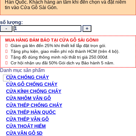
Hàn Quốc. Khách hàng an tâm khi đến chọn và đặt niềm
tin vào Cửa Gỗ Sài Gòn.
CỬA
NHỰA
ABS
MUA HÀNG ĐẢM BẢO TẠI CỬA GỖ SÀI GÒN®
HÀN
Giảm giá lên đến 25% khi thiết kế lắp đặt trọn gói.
QUỐC
Tặng phụ kiện, giao miễn phí nội thành HCM (trên 4 bộ).
KSD.305-
Tặng đồ dùng thông minh nội thất trị giá 250.000đ.
K1129
Cơ hội nhận ưu đãi 50% Gói dịch vụ Bảo hành 5 năm.
số
Danh mục sản phẩm
lượng
CỬA CHỐNG CHÁY
CỬA GỖ CHỐNG CHÁY
CỬA KÍNH CHỐNG CHÁY
CỬA NHÔM VÂN GỖ
CỬA THÉP CHỐNG CHÁY
CỬA THÉP HÀN QUỐC
CỬA THÉP VÂN GỖ
CỬA THOÁT HIỂM
CỬA VÂN GỖ 5D