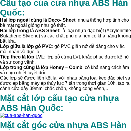
Cấu tạo của cửa nhựa ABS Hàn
Quốc:
Hai lớp ngoài cùng là Deco- Sheet
: nhựa thông hợp tính cho
bề mặt ngoài giống như gỗ thật.
Hai lớp trong là ABS Sheet
: là loại nhựa đặc biệt (Acrylonitrile
Butadiene Styrene) và các chất phụ gia nên có khả năng không
bắt lửa.
Lớp giữa là lớp gỗ PVC
: gỗ PVC giãn nở dễ dàng cho việc
mài nhẵn và đục lỗ.
Tiếp theo là lớp LVL
: lớp gỗ cứng LVL khắc phục được kẽ hở
và sự cong vênh.
Lớp trong cùng là lớp Honey – Comb
: có khả năng cách âm
và chịu nhiệt tuyệt đối.
Các lớp sẽ được liên kết lại với nhau bằng loại keo đặc biệt và
được ép bằng máy ép thủy lực 7 tấn trong thời gian 10h, tạo ra
cánh cửa dày 39mm, chắc chắn, không cong vênh,…
Mặt cắt lớp cấu tạo cửa nhựa
ABS Hàn Quốc:
Mặt cắt góc cửa nhựa ABS Hàn