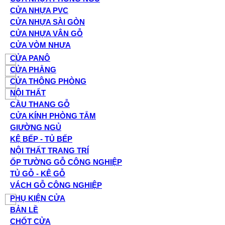
CỬA NHỰA PVC
CỬA NHỰA SÀI GÒN
CỬA NHỰA VÂN GỖ
CỬA VÒM NHỰA
CỬA PANÔ
CỬA PHẲNG
CỬA THÔNG PHÒNG
NỘI THẤT
CẦU THANG GỖ
CỬA KÍNH PHÒNG TẮM
GIƯỜNG NGỦ
KỆ BẾP - TỦ BẾP
NỘI THẤT TRANG TRÍ
ỐP TƯỜNG GỖ CÔNG NGHIỆP
TỦ GỖ - KỆ GỖ
VÁCH GỖ CÔNG NGHIỆP
PHỤ KIỆN CỬA
BẢN LỀ
CHỐT CỬA