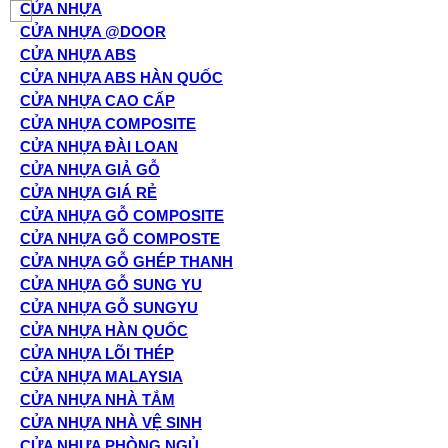
CỬA NHỰA
CỬA NHỰA @DOOR
CỬA NHỰA ABS
CỬA NHỰA ABS HÀN QUỐC
CỬA NHỰA CAO CẤP
CỬA NHỰA COMPOSITE
CỬA NHỰA ĐÀI LOAN
CỬA NHỰA GIẢ GỖ
CỬA NHỰA GIÁ RẺ
CỬA NHỰA GỖ COMPOSITE
CỬA NHỰA GỖ COMPOSTE
CỬA NHỰA GỖ GHÉP THANH
CỬA NHỰA GỖ SUNG YU
CỬA NHỰA GỖ SUNGYU
CỬA NHỰA HÀN QUỐC
CỬA NHỰA LÕI THÉP
CỬA NHỰA MALAYSIA
CỬA NHỰA NHÀ TẮM
CỬA NHỰA NHÀ VỆ SINH
CỬA NHỰA PHÒNG NGỦ