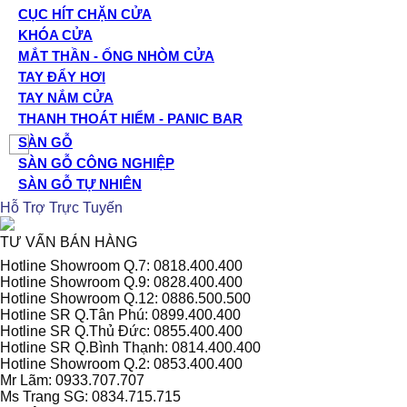
CỤC HÍT CHẶN CỬA
KHÓA CỬA
MẮT THẦN - ỐNG NHÒM CỬA
TAY ĐẨY HƠI
TAY NẮM CỬA
THANH THOÁT HIỂM - PANIC BAR
SÀN GỖ
SÀN GỖ CÔNG NGHIỆP
SÀN GỖ TỰ NHIÊN
Hỗ Trợ Trực Tuyến
TƯ VẤN BÁN HÀNG
Hotline Showroom Q.7: 0818.400.400
Hotline Showroom Q.9: 0828.400.400
Hotline Showroom Q.12: 0886.500.500
Hotline SR Q.Tân Phú: 0899.400.400
Hotline SR Q.Thủ Đức: 0855.400.400
Hotline SR Q.Bình Thạnh: 0814.400.400
Hotline Showroom Q.2: 0853.400.400
Mr Lãm: 0933.707.707
Ms Trang SG: 0834.715.715