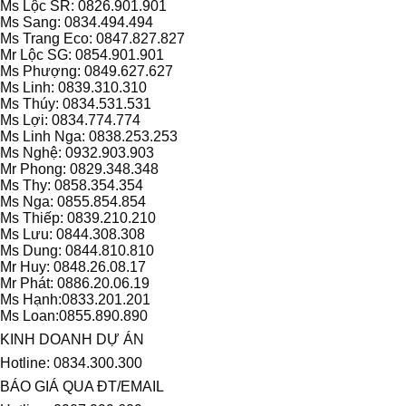
Ms Lộc SR: 0826.901.901
Ms Sang: 0834.494.494
Ms Trang Eco: 0847.827.827
Mr Lộc SG: 0854.901.901
Ms Phượng: 0849.627.627
Ms Linh: 0839.310.310
Ms Thúy: 0834.531.531
Ms Lợi: 0834.774.774
Ms Linh Nga: 0838.253.253
Ms Nghệ: 0932.903.903
Mr Phong: 0829.348.348
Ms Thy: 0858.354.354
Ms Nga: 0855.854.854
Ms Thiếp: 0839.210.210
Ms Lưu: 0844.308.308
Ms Dung: 0844.810.810
Mr Huy: 0848.26.08.17
Mr Phát: 0886.20.06.19
Ms Hạnh:0833.201.201
Ms Loan:0855.890.890
KINH DOANH DỰ ÁN
Hotline: 0834.300.300
BÁO GIÁ QUA ĐT/EMAIL