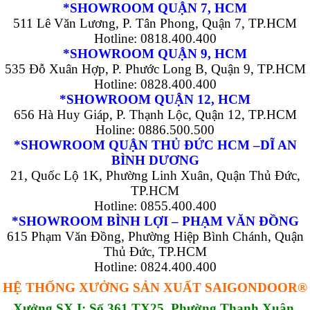
*SHOWROOM QUẬN 7, HCM
511 Lê Văn Lương, P. Tân Phong, Quận 7, TP.HCM
Hotline: 0818.400.400
*SHOWROOM QUẬN 9, HCM
535 Đỗ Xuân Hợp, P. Phước Long B, Quận 9, TP.HCM
Hotline: 0828.400.400
*SHOWROOM QUẬN 12, HCM
656 Hà Huy Giáp, P. Thạnh Lộc, Quận 12, TP.HCM
Holine: 0886.500.500
*SHOWROOM QUẬN THỦ ĐỨC HCM –DĨ AN
BÌNH DƯƠNG
21, Quốc Lộ 1K, Phường Linh Xuân, Quận Thủ Đức,
TP.HCM
Hotline: 0855.400.400
*SHOWROOM BÌNH LỢI – PHẠM VĂN ĐỒNG
615 Phạm Văn Đồng, Phường Hiệp Bình Chánh, Quận
Thủ Đức, TP.HCM
Hotline: 0824.400.400
HỆ THỐNG XƯỞNG SẢN XUẤT SAIGONDOOR®
Xưởng SX I: Số 361 TX25, Phường Thạnh Xuân,