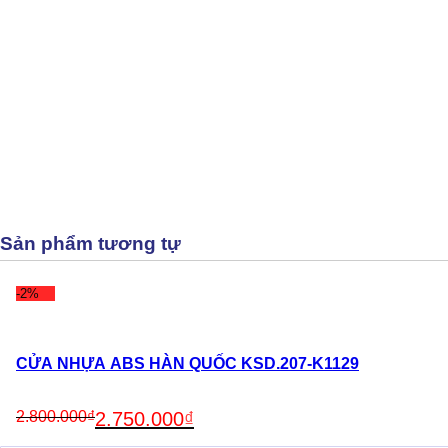
Sản phẩm tương tự
-2%
CỬA NHỰA ABS HÀN QUỐC KSD.207-K1129
Original
Current
2.800.000
₫
2.750.000
₫
price
price