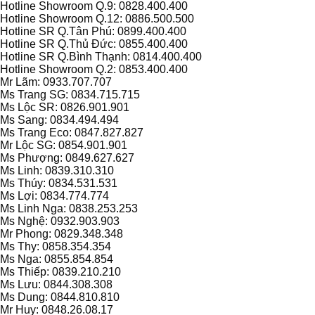
Hotline Showroom Q.9: 0828.400.400
Hotline Showroom Q.12: 0886.500.500
Hotline SR Q.Tân Phú: 0899.400.400
Hotline SR Q.Thủ Đức: 0855.400.400
Hotline SR Q.Bình Thạnh: 0814.400.400
Hotline Showroom Q.2: 0853.400.400
Mr Lãm: 0933.707.707
Ms Trang SG: 0834.715.715
Ms Lộc SR: 0826.901.901
Ms Sang: 0834.494.494
Ms Trang Eco: 0847.827.827
Mr Lộc SG: 0854.901.901
Ms Phượng: 0849.627.627
Ms Linh: 0839.310.310
Ms Thúy: 0834.531.531
Ms Lợi: 0834.774.774
Ms Linh Nga: 0838.253.253
Ms Nghệ: 0932.903.903
Mr Phong: 0829.348.348
Ms Thy: 0858.354.354
Ms Nga: 0855.854.854
Ms Thiếp: 0839.210.210
Ms Lưu: 0844.308.308
Ms Dung: 0844.810.810
Mr Huy: 0848.26.08.17