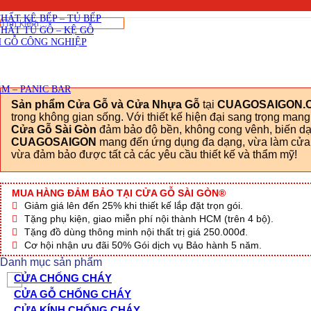
SKU: Cua nhua composite 12-CGSG
Viết đánh giá
THẤT CẦU THANG GỖ
THẤT KỆ BẾP – TỦ BẾP
Tìm
THẤT TỦ GỖ – KỆ GỖ
kiếm:
 GỖ CÔNG NGHIỆP
M – PANIC BAR
Sản phẩm Cửa Gỗ và Cửa Nhựa Gỗ
tại
CUAGOSAIGON.
trong không gian sống. Với thiết kế hiện đại sang trọng man
Cửa Gỗ Sài Gòn
đảm bảo độ bền, không cong vênh, biến dạn
CUAGOSAIGON
mang đến ứng dụng đa dạng, vừa làm cửa c
vừa đảm bảo được tất cả các yêu cầu thiết kế và thẩm mỹ!
MUA HÀNG ĐẢM BẢO TẠI CỬA GỖ SÀI GÒN®
Giảm giá lên đến 25% khi thiết kế lắp đặt trọn gói.
Tặng phụ kiện, giao miễn phí nội thành HCM (trên 4 bộ).
Tặng đồ dùng thông minh nội thất trị giá 250.000đ.
Cơ hội nhận ưu đãi 50% Gói dịch vụ Bảo hành 5 năm.
Danh mục sản phẩm
CỬA CHỐNG CHÁY
CỬA GỖ CHỐNG CHÁY
CỬA KÍNH CHỐNG CHÁY