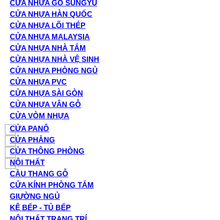
CỬA NHỰA GỖ SUNGYU
CỬA NHỰA HÀN QUỐC
CỬA NHỰA LÕI THÉP
CỬA NHỰA MALAYSIA
CỬA NHỰA NHÀ TẮM
CỬA NHỰA NHÀ VỆ SINH
CỬA NHỰA PHÒNG NGỦ
CỬA NHỰA PVC
CỬA NHỰA SÀI GÒN
CỬA NHỰA VÂN GỖ
CỬA VÒM NHỰA
CỬA PANÔ
CỬA PHẲNG
CỬA THÔNG PHÒNG
NỘI THẤT
CẦU THANG GỖ
CỬA KÍNH PHÒNG TẮM
GIƯỜNG NGỦ
KỆ BẾP - TỦ BẾP
NỘI THẤT TRANG TRÍ