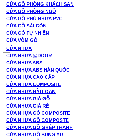
CỬA GỖ PHÒNG KHÁCH SẠN
CỬA GỖ PHÒNG NGỦ
CỬA GỖ PHỦ NHỰA PVC
CỬA GỖ SÀI GÒN
CỬA GỖ TỰ NHIÊN
CỬA VÒM GỖ
CỬA NHỰA
CỬA NHỰA @DOOR
CỬA NHỰA ABS
CỬA NHỰA ABS HÀN QUỐC
CỬA NHỰA CAO CẤP
CỬA NHỰA COMPOSITE
CỬA NHỰA ĐÀI LOAN
CỬA NHỰA GIẢ GỖ
CỬA NHỰA GIÁ RẺ
CỬA NHỰA GỖ COMPOSITE
CỬA NHỰA GỖ COMPOSTE
CỬA NHỰA GỖ GHÉP THANH
CỬA NHỰA GỖ SUNG YU