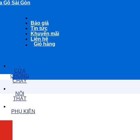
a Gỗ Sài Gòn
Báo giá
Tin tức
Khuyến mãi
Liên hệ
Giỏ hàng
CỬA
CHỐNG
CHÁY
NỘI
THẤT
PHỤ KIỆN