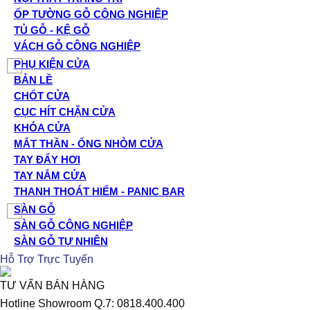
ỐP TƯỜNG GỖ CÔNG NGHIỆP
TỦ GỖ - KỆ GỖ
VÁCH GỖ CÔNG NGHIỆP
PHỤ KIỆN CỬA
BẢN LỀ
CHỐT CỬA
CỤC HÍT CHẶN CỬA
KHÓA CỬA
MẮT THẦN - ỐNG NHÒM CỬA
TAY ĐẨY HƠI
TAY NẮM CỬA
THANH THOÁT HIỂM - PANIC BAR
SÀN GỖ
SÀN GỖ CÔNG NGHIỆP
SÀN GỖ TỰ NHIÊN
Hỗ Trợ Trực Tuyến
TƯ VẤN BÁN HÀNG
Hotline Showroom Q.7: 0818.400.400