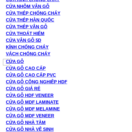
CỬA NHÔM VÂN GỖ
CỬA THÉP CHỐNG CHÁY
CỬA THÉP HÀN QUỐC
CỬA THÉP VÂN GỖ
CỬA THOÁT HIỂM
CỬA VÂN GỖ 5D
KÍNH CHỐNG CHÁY
VÁCH CHỐNG CHÁY
CỬA GỖ
CỬA GỖ CAO CẤP
CỬA GỖ CAO CẤP PVC
CỬA GỖ CÔNG NGHIỆP HDF
CỬA GỖ GIÁ RẺ
CỬA GỖ HDF VENEER
CỬA GỖ MDF LAMINATE
CỬA GỖ MDF MELAMINE
CỬA GỖ MDF VENEER
CỬA GỖ NHÀ TẮM
CỬA GỖ NHÀ VỆ SINH