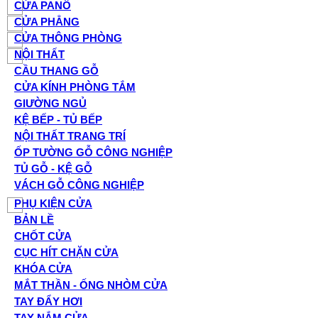
CỬA PANÔ
CỬA PHẲNG
CỬA THÔNG PHÒNG
NỘI THẤT
CẦU THANG GỖ
CỬA KÍNH PHÒNG TẮM
GIƯỜNG NGỦ
KỆ BẾP - TỦ BẾP
NỘI THẤT TRANG TRÍ
ỐP TƯỜNG GỖ CÔNG NGHIỆP
TỦ GỖ - KỆ GỖ
VÁCH GỖ CÔNG NGHIỆP
PHỤ KIỆN CỬA
BẢN LỀ
CHỐT CỬA
CỤC HÍT CHẶN CỬA
KHÓA CỬA
MẮT THẦN - ỐNG NHÒM CỬA
TAY ĐẨY HƠI
TAY NẮM CỬA