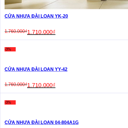
CỬA NHỰA ĐÀI LOAN YK-20
Original
Current
1.760.000
₫
1.710.000
₫
price
price
was:
is:
1.760.000₫.
1.710.000₫.
-3%
CỬA NHỰA ĐÀI LOAN YY-42
Original
Current
1.760.000
₫
1.710.000
₫
price
price
was:
is:
1.760.000₫.
1.710.000₫.
-3%
CỬA NHỰA ĐÀI LOAN 04-804A1G