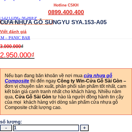
THẤT CẦU THANG GỖ
Hotline CSKH
THẤT KỆ BẾP – TỦ BẾP
0899.400.400
THẤT TỦ GỖ – KỆ GỖ
 GỖ CÔNG NGHIỆP
Tìm
CỬA NHỰA GỖ SUNGYU SYA.153-A05
kiếm:
Viết đánh giá
M – PANIC BAR
3.000.000
₫
2.950.000
₫
Nếu bạn đang băn khoăn về nơi mua
cửa nhựa gỗ
Composite
thì đến ngay
Công ty Win-Cửa Gỗ Sài Gòn
–
đơn vị chuyên sản xuất, phân phối sản phẩm tốt nhất, cam
kết bán giá cạnh tranh nhất cho khách hàng. Nhiều năm
qua,
Cửa Gỗ Sài Gòn
tự hào là người đồng hành tin cậy
của mọi khách hàng với dòng sản phẩm cửa nhựa gỗ
Composite chất lượng cao.
CỬA