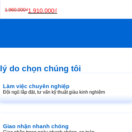
Original
Current
1.960.000
₫
1.910.000
₫
price
price
was:
is:
1.960.000₫.
1.910.000₫.
lý do chọn chúng tôi
Làm việc chuyên nghiệp
Đội ngũ lắp đặt, tư vấn kỹ thuật giàu kinh nghiệm
Giao nhận nhanh chóng