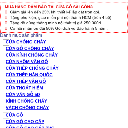
NHỰA
GỖ
MUA HÀNG ĐẢM BẢO TẠI CỬA GỖ SÀI GÒN®
SUNGYU
Giảm giá lên đến 25% khi thiết kế lắp đặt trọn gói.
SYA.153-
Tặng phụ kiện, giao miễn phí nội thành HCM (trên 4 bộ).
A05
Tặng đồ dùng thông minh nội thất trị giá 250.000đ.
số
Cơ hội nhận ưu đãi 50% Gói dịch vụ Bảo hành 5 năm.
lượng
Danh mục sản phẩm
CỬA CHỐNG CHÁY
CỬA GỖ CHỐNG CHÁY
CỬA KÍNH CHỐNG CHÁY
CỬA NHÔM VÂN GỖ
CỬA THÉP CHỐNG CHÁY
CỬA THÉP HÀN QUỐC
CỬA THÉP VÂN GỖ
CỬA THOÁT HIỂM
CỬA VÂN GỖ 5D
KÍNH CHỐNG CHÁY
VÁCH CHỐNG CHÁY
CỬA GỖ
CỬA GỖ CAO CẤP