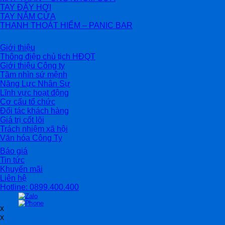
TAY ĐẨY HƠI
TAY NẮM CỬA
THANH THOÁT HIỂM – PANIC BAR
Giới thiệu
Thông điệp chủ tịch HĐQT
Giới thiệu Công ty
Tầm nhìn sứ mệnh
Năng Lực Nhân Sự
Lĩnh vực hoạt động
Cơ cấu tổ chức
Đối tác khách hàng
Giá trị cốt lõi
Trách nhiệm xã hội
Văn hóa Công Ty
Báo giá
Tin tức
Khuyến mãi
Liên hệ
Hotline: 0899.400.400
x
x