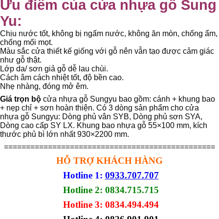
Ưu điểm của cửa nhựa gỗ Sung
Yu:
Chịu nước tốt, không bị ngấm nước, không ăn mòn, chống ẩm,
chống mối mọt.
Màu sắc cửa thiết kế giống với gỗ nên vẫn tạo được cảm giác
như gỗ thật.
Lớp da/ sơn giả gỗ dễ lau chùi.
Cách âm cách nhiệt tốt, độ bền cao.
Nhẹ nhàng, đóng mở êm.
Giá trọn bộ
cửa nhựa gỗ Sungyu bao gồm: cánh + khung bao
+ nẹp chỉ + sơn hoàn thiện. Có 3 dòng sản phẩm cho cửa
nhựa gỗ Sungyu: Dòng phủ vân SYB, Dòng phủ sơn SYA,
Dòng cao cấp SY LX. Khung bao nhựa gỗ 55×100 mm, kích
thước phủ bì lớn nhất 930×2200 mm.
================================================
HỖ TRỢ KHÁCH HÀNG
Hotline 1:
0933.707.707
Hotline 2: 0834.715.715
Hotline 3: 0834.494.494