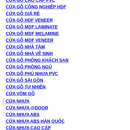
CỬA GỖ CAO CẤP PVC
CỬA GỖ CÔNG NGHIỆP HDF
CỬA GỖ GIÁ RẺ
CỬA GỖ HDF VENEER
CỬA GỖ MDF LAMINATE
CỬA GỖ MDF MELAMINE
CỬA GỖ MDF VENEER
CỬA GỖ NHÀ TẮM
CỬA GỖ NHÀ VỆ SINH
CỬA GỖ PHÒNG KHÁCH SẠN
CỬA GỖ PHÒNG NGỦ
CỬA GỖ PHỦ NHỰA PVC
CỬA GỖ SÀI GÒN
CỬA GỖ TỰ NHIÊN
CỬA VÒM GỖ
CỬA NHỰA
CỬA NHỰA @DOOR
CỬA NHỰA ABS
CỬA NHỰA ABS HÀN QUỐC
CỬA NHỰA CAO CẤP