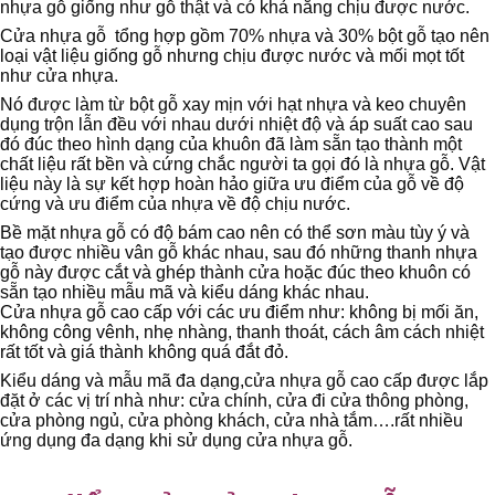
nhựa gỗ giống như gỗ thật và có khả năng chịu được nước.
Cửa nhựa gỗ tổng hợp gồm 70% nhựa và 30% bột gỗ tạo nên
loại vật liệu giống gỗ nhưng chịu được nước và mối mọt tốt
như cửa nhựa.
Nó được làm từ bột gỗ xay mịn với hạt nhựa và keo chuyên
dụng trộn lẫn đều với nhau dưới nhiệt độ và áp suất cao sau
đó đúc theo hình dạng của khuôn đã làm sẵn tạo thành một
chất liệu rất bền và cứng chắc người ta gọi đó là nhựa gỗ. Vật
liệu này là sự kết hợp hoàn hảo giữa ưu điểm của gỗ về độ
cứng và ưu điểm của nhựa về độ chịu nước.
Bề mặt nhựa gỗ có độ bám cao nên có thể sơn màu tùy ý và
tạo được nhiều vân gỗ khác nhau, sau đó những thanh nhựa
gỗ này được cắt và ghép thành cửa hoặc đúc theo khuôn có
sẵn tạo nhiều mẫu mã và kiểu dáng khác nhau.
Cửa nhựa gỗ cao cấp với các ưu điểm như: không bị mối ăn,
không công vênh, nhẹ nhàng, thanh thoát, cách âm cách nhiệt
rất tốt và giá thành không quá đắt đỏ.
Kiểu dáng và mẫu mã đa dạng,cửa nhựa gỗ cao cấp được lắp
đặt ở các vị trí nhà như: cửa chính, cửa đi cửa thông phòng,
cửa phòng ngủ, cửa phòng khách, cửa nhà tắm….rất nhiều
ứng dụng đa dạng khi sử dụng cửa nhựa gỗ.