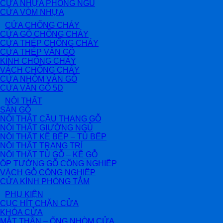
CỬA NHỰA PHÒNG NGỦ
CỬA VÒM NHỰA
CỬA CHỐNG CHÁY
CỬA GỖ CHỐNG CHÁY
CỬA THÉP CHỐNG CHÁY
CỬA THÉP VÂN GỖ
KÍNH CHỐNG CHÁY
VÁCH CHỐNG CHÁY
CỬA NHÔM VÂN GỖ
CỬA VÂN GỖ 5D
NỘI THẤT
SÀN GỖ
NỘI THẤT CẦU THANG GỖ
NỘI THẤT GIƯỜNG NGỦ
NỘI THẤT KỆ BẾP – TỦ BẾP
NỘI THẤT TRANG TRÍ
NỘI THẤT TỦ GỖ – KỆ GỖ
ỐP TƯỜNG GỖ CÔNG NGHIỆP
VÁCH GỖ CÔNG NGHIỆP
CỬA KÍNH PHÒNG TẮM
PHỤ KIỆN
CỤC HÍT CHẶN CỬA
KHÓA CỬA
MẮT THẦN – ỐNG NHÒM CỬA