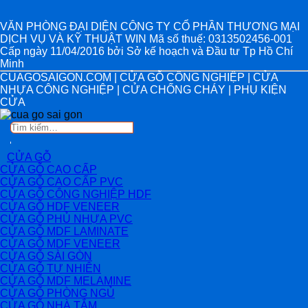
VĂN PHÒNG ĐẠI DIỆN CÔNG TY CỔ PHẦN THƯƠNG MẠI
DỊCH VỤ VÀ KỸ THUẬT WIN Mã số thuế: 0313502456-001
Cấp ngày 11/04/2016 bởi Sở kế hoạch và Đầu tư Tp Hồ Chí
Minh
CUAGOSAIGON.COM | CỬA GỖ CÔNG NGHIỆP | CỬA
NHỰA CÔNG NGHIỆP | CỬA CHỐNG CHÁY | PHỤ KIỆN
CỬA
Tìm
kiếm:
CỬA GỖ
CỬA GỖ CAO CẤP
CỬA GỖ CAO CẤP PVC
CỬA GỖ CÔNG NGHIỆP HDF
CỬA GỖ HDF VENEER
CỬA GỖ PHỦ NHỰA PVC
CỬA GỖ MDF LAMINATE
CỬA GỖ MDF VENEER
CỬA GỖ SÀI GÒN
CỬA GỖ TỰ NHIÊN
CỬA GỖ MDF MELAMINE
CỬA GỖ PHÒNG NGỦ
CỬA GỖ NHÀ TẮM