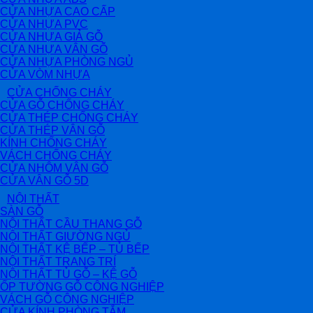
CỬA NHỰA CAO CẤP
CỬA NHỰA PVC
CỬA NHỰA GIẢ GỖ
CỬA NHỰA VÂN GỖ
CỬA NHỰA PHÒNG NGỦ
CỬA VÒM NHỰA
CỬA CHỐNG CHÁY
CỬA GỖ CHỐNG CHÁY
CỬA THÉP CHỐNG CHÁY
CỬA THÉP VÂN GỖ
KÍNH CHỐNG CHÁY
VÁCH CHỐNG CHÁY
CỬA NHÔM VÂN GỖ
CỬA VÂN GỖ 5D
NỘI THẤT
SÀN GỖ
NỘI THẤT CẦU THANG GỖ
NỘI THẤT GIƯỜNG NGỦ
NỘI THẤT KỆ BẾP – TỦ BẾP
NỘI THẤT TRANG TRÍ
NỘI THẤT TỦ GỖ – KỆ GỖ
ỐP TƯỜNG GỖ CÔNG NGHIỆP
VÁCH GỖ CÔNG NGHIỆP
CỬA KÍNH PHÒNG TẮM