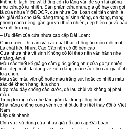
không bị tách lớp và không còn lo lắng vấn đề sơn lại giống
như cửa gỗ tự nhiên. Sản phẩm cửa nhựa giả gỗ hay còn gọi
là cửa nhựa Y@DOOR, cửa nhựa Đài Loan cải tiến chính là
lời giải đáp cho kiểu dáng trang trí sinh động, đa dạng, mang
phong cách riêng, gần gũi với thiên nhiên, đẹp hiện đại và bảo
vệ môi trường.
– Ưu điểm của cửa nhựa cao cấp Đài Loan:
Chịu nước, chịu ẩm và các chất thải, chống ăn mòn mối mọt
Là chất liệu Nhựa Cao Cấp nên có độ bền cao
Cửa nhựa nhà vệ sinh Không có lõi thép nên vận hành nhẹ
nhàng, êm ái
Màu sắc thiết kế giả gỗ cảm giác giống như cửa gỗ tự nhiên
thật, đẹp mắt, đa dạng về kiểu dáng, màu sắc cho các gia đình
lựa chọn.
Màu sắc: màu vân gỗ hoặc màu trắng sứ, hoặc có nhiều màu
sắc để khách hàng lựa chọn
Lớp màu dày chống cào xước, dễ lau chùi và không bị phai
màu.
Trọng lượng cửa nhẹ làm giảm tải trọng công trình
Khả năng chống cong vênh co nhót do thời tiết thay đổi ở Việt
Nam
Lắp đặt nhanh
Lĩnh vực sử dụng cửa nhựa giả gỗ cao cấp Đài Loan: