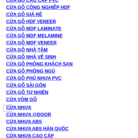
CỬA GỖ CAO CẤP PVC
CỬA GỖ CÔNG NGHIỆP HDF
CỬA GỖ GIÁ RẺ
CỬA GỖ HDF VENEER
CỬA GỖ MDF LAMINATE
CỬA GỖ MDF MELAMINE
CỬA GỖ MDF VENEER
CỬA GỖ NHÀ TẮM
CỬA GỖ NHÀ VỆ SINH
CỬA GỖ PHÒNG KHÁCH SẠN
CỬA GỖ PHÒNG NGỦ
CỬA GỖ PHỦ NHỰA PVC
CỬA GỖ SÀI GÒN
CỬA GỖ TỰ NHIÊN
CỬA VÒM GỖ
CỬA NHỰA
CỬA NHỰA @DOOR
CỬA NHỰA ABS
CỬA NHỰA ABS HÀN QUỐC
CỬA NHỰA CAO CẤP