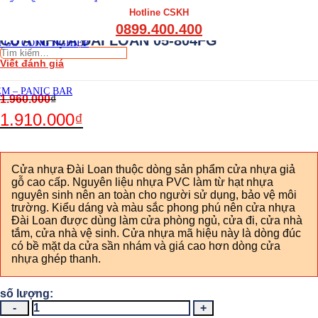
THẤT CẦU THANG GỖ
Hotline CSKH
THẤT KỆ BẾP – TỦ BẾP
0899.400.400
THẤT TỦ GỖ – KỆ GỖ
CỬA NHỰA ĐÀI LOAN 05-804FG
 GỖ CÔNG NGHIỆP
Tìm
Viết đánh giá
kiếm:
M – PANIC BAR
1.960.000
₫
1.910.000
₫
Cửa nhựa Đài Loan thuộc dòng sản phẩm cửa nhựa giả
gỗ cao cấp. Nguyên liệu nhựa PVC làm từ hạt nhựa
nguyên sinh nên an toàn cho người sử dụng, bảo vệ môi
trường. Kiểu dáng và màu sắc phong phú nên cửa nhựa
Đài Loan được dùng làm cửa phòng ngủ, cửa đi, cửa nhà
tắm, cửa nhà vệ sinh. Cửa nhựa mã hiệu này là dòng đúc
có bề mặt da cửa sần nhám và giá cao hơn dòng cửa
nhựa ghép thanh.
CỬA