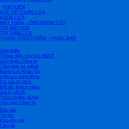
PHỤ KIỆN
CỤC HÍT CHẶN CỬA
KHÓA CỬA
MẮT THẦN – ỐNG NHÒM CỬA
TAY ĐẨY HƠI
TAY NẮM CỬA
THANH THOÁT HIỂM – PANIC BAR
Giới thiệu
Thông điệp chủ tịch HĐQT
Giới thiệu Công ty
Tầm nhìn sứ mệnh
Năng Lực Nhân Sự
Lĩnh vực hoạt động
Cơ cấu tổ chức
Đối tác khách hàng
Giá trị cốt lõi
Trách nhiệm xã hội
Văn hóa Công Ty
Báo giá
Tin tức
Khuyến mãi
Liên hệ