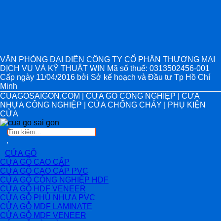
VĂN PHÒNG ĐẠI DIỆN CÔNG TY CỔ PHẦN THƯƠNG MẠI
DỊCH VỤ VÀ KỸ THUẬT WIN Mã số thuế: 0313502456-001
Cấp ngày 11/04/2016 bởi Sở kế hoạch và Đầu tư Tp Hồ Chí
Minh
CUAGOSAIGON.COM | CỬA GỖ CÔNG NGHIỆP | CỬA
NHỰA CÔNG NGHIỆP | CỬA CHỐNG CHÁY | PHỤ KIỆN
CỬA
Tìm
kiếm:
CỬA GỖ
CỬA GỖ CAO CẤP
CỬA GỖ CAO CẤP PVC
CỬA GỖ CÔNG NGHIỆP HDF
CỬA GỖ HDF VENEER
CỬA GỖ PHỦ NHỰA PVC
CỬA GỖ MDF LAMINATE
CỬA GỖ MDF VENEER