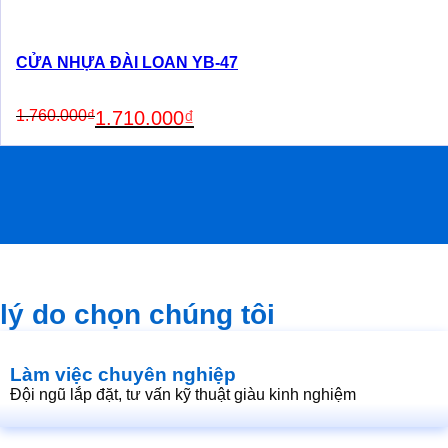
CỬA NHỰA ĐÀI LOAN YB-47
Original
Current
1.760.000
₫
1.710.000
₫
price
price
was:
is:
1.760.000₫.
1.710.000₫.
lý do chọn chúng tôi
Làm việc chuyên nghiệp
Đội ngũ lắp đặt, tư vấn kỹ thuật giàu kinh nghiệm