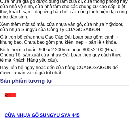
Cửa nhựa giả gỗ được dùng làm cửa đi, cửa thông phòng hay
cửa nhà vệ sinh, cửa nhà tắm cho các chung cư cao cấp, biệt
thự, khách sạn…đáp ứng hầu hết các công trình hiện đại cũng
như dân sinh.
Xem thêm một số mẫu cửa nhựa vân gỗ, cửa nhựa Y@door,
cửa nhựa Sungyu của Công Ty CUAGOSAIGON .
Giá trọn bộ cửa nhựa Cao Cấp Đài Loan bao gồm: cánh +
khung bao. Chưa bao gồm phụ kiện: nẹp + bản lề + khóa.
Kích thước chuẩn: 900 x 2.200mm hoặc 800×2100 (Hoặc
Chúng Tôi sản xuất cửa nhựa Đài Loan theo quy cách thực
tế mà Khách Hàng yêu cầu).
Hay liên hệ ngay hoặc đến cửa hàng CUAGOSAIGON để
được tư vấn và có giá tốt nhất.
Sản phẩm tương tự
-2%
CỬA NHỰA GỖ SUNGYU SYA 445