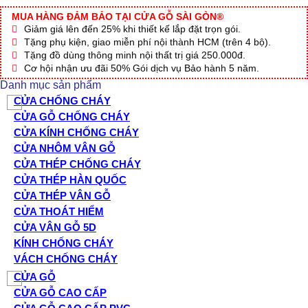
NHỰA
ĐÀI
MUA HÀNG ĐẢM BẢO TẠI CỬA GỖ SÀI GÒN®
LOAN
Giảm giá lên đến 25% khi thiết kế lắp đặt trọn gói.
05-
Tặng phụ kiện, giao miễn phí nội thành HCM (trên 4 bộ).
804FG
Tặng đồ dùng thông minh nội thất trị giá 250.000đ.
số
Cơ hội nhận ưu đãi 50% Gói dịch vụ Bảo hành 5 năm.
lượng
Danh mục sản phẩm
CỬA CHỐNG CHÁY
CỬA GỖ CHỐNG CHÁY
CỬA KÍNH CHỐNG CHÁY
CỬA NHÔM VÂN GỖ
CỬA THÉP CHỐNG CHÁY
CỬA THÉP HÀN QUỐC
CỬA THÉP VÂN GỖ
CỬA THOÁT HIỂM
CỬA VÂN GỖ 5D
KÍNH CHỐNG CHÁY
VÁCH CHỐNG CHÁY
CỬA GỖ
CỬA GỖ CAO CẤP