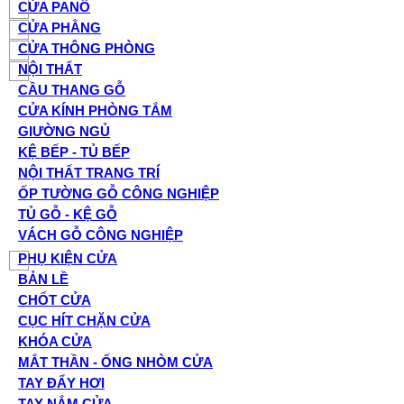
CỬA PANÔ
CỬA PHẲNG
CỬA THÔNG PHÒNG
NỘI THẤT
CẦU THANG GỖ
CỬA KÍNH PHÒNG TẮM
GIƯỜNG NGỦ
KỆ BẾP - TỦ BẾP
NỘI THẤT TRANG TRÍ
ỐP TƯỜNG GỖ CÔNG NGHIỆP
TỦ GỖ - KỆ GỖ
VÁCH GỖ CÔNG NGHIỆP
PHỤ KIỆN CỬA
BẢN LỀ
CHỐT CỬA
CỤC HÍT CHẶN CỬA
KHÓA CỬA
MẮT THẦN - ỐNG NHÒM CỬA
TAY ĐẨY HƠI
TAY NẮM CỬA