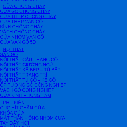
CỬA CHỐNG CHÁY
CỬA GỖ CHỐNG CHÁY
CỬA THÉP CHỐNG CHÁY
CỬA THÉP VÂN GỖ
KÍNH CHỐNG CHÁY
VÁCH CHỐNG CHÁY
CỬA NHÔM VÂN GỖ
CỬA VÂN GỖ 5D
NỘI THẤT
SÀN GỖ
NỘI THẤT CẦU THANG GỖ
NỘI THẤT GIƯỜNG NGỦ
NỘI THẤT KỆ BẾP – TỦ BẾP
NỘI THẤT TRANG TRÍ
NỘI THẤT TỦ GỖ – KỆ GỖ
ỐP TƯỜNG GỖ CÔNG NGHIỆP
VÁCH GỖ CÔNG NGHIỆP
CỬA KÍNH PHÒNG TẮM
PHỤ KIỆN
CỤC HÍT CHẶN CỬA
KHÓA CỬA
MẮT THẦN – ỐNG NHÒM CỬA
TAY ĐẨY HƠI