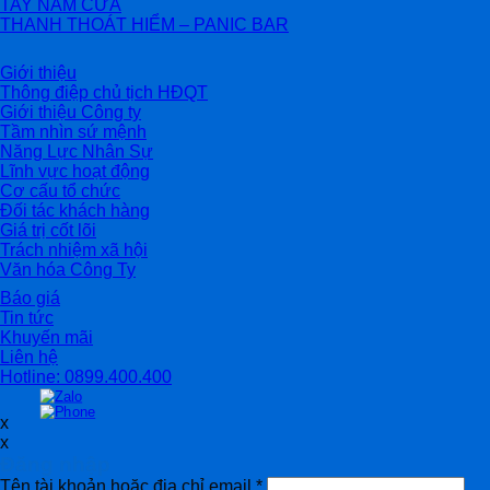
TAY NẮM CỬA
THANH THOÁT HIỂM – PANIC BAR
Giới thiệu
Thông điệp chủ tịch HĐQT
Giới thiệu Công ty
Tầm nhìn sứ mệnh
Năng Lực Nhân Sự
Lĩnh vực hoạt động
Cơ cấu tổ chức
Đối tác khách hàng
Giá trị cốt lõi
Trách nhiệm xã hội
Văn hóa Công Ty
Báo giá
Tin tức
Khuyến mãi
Liên hệ
Hotline: 0899.400.400
x
x
Đăng nhập
Tên tài khoản hoặc địa chỉ email
*