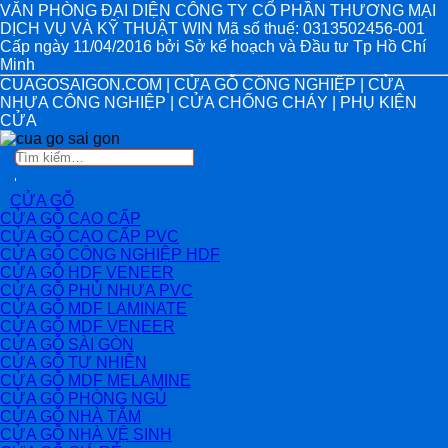
VĂN PHÒNG ĐẠI DIỆN CÔNG TY CỔ PHẦN THƯƠNG MẠI
DỊCH VỤ VÀ KỸ THUẬT WIN Mã số thuế: 0313502456-001
Cấp ngày 11/04/2016 bởi Sở kế hoạch và Đầu tư Tp Hồ Chí
Minh
CUAGOSAIGON.COM | CỬA GỖ CÔNG NGHIỆP | CỬA
NHỰA CÔNG NGHIỆP | CỬA CHỐNG CHÁY | PHỤ KIỆN
CỬA
Tìm
kiếm:
CỬA GỖ
CỬA GỖ CAO CẤP
CỬA GỖ CAO CẤP PVC
CỬA GỖ CÔNG NGHIỆP HDF
CỬA GỖ HDF VENEER
CỬA GỖ PHỦ NHỰA PVC
CỬA GỖ MDF LAMINATE
CỬA GỖ MDF VENEER
CỬA GỖ SÀI GÒN
CỬA GỖ TỰ NHIÊN
CỬA GỖ MDF MELAMINE
CỬA GỖ PHÒNG NGỦ
CỬA GỖ NHÀ TẮM
CỬA GỖ NHÀ VỆ SINH