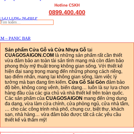
THẤT CẦU THANG GỖ
Viết đánh giá
Hotline CSKH
THẤT KỆ BẾP – TỦ BẾP
0899.400.400
THẤT TỦ GỖ – KỆ GỖ
 GỖ CÔNG NGHIỆP
Tìm
kiếm:
M – PANIC BAR
Sản phẩm Cửa Gỗ và Cửa Nhựa Gỗ
tại
CUAGOSAIGON.COM
là những sản phẩm rất cần thiết
vừa đảm bảo an toàn tài sản tính mạng mà còn đảm bảo
phong thủy mỹ thuật trong không gian sống. Với thiết kế
hiện đại sang trọng mang đến những phong cách riêng,
tạo điểm nhấn, mang lại không gian sống, làm việc lý
tưởng mà bạn đang tìm kiếm.
Cửa Gỗ Sài Gòn
đảm bảo
độ bền, không cong vênh, biến dạng… luôn là sự lựa chọn
hàng đầu của các gia chủ và nhà thiết kế trên toàn quốc.
Các sản phẩm của
CUAGOSAIGON
mang đến ứng dụng
đa dạng, vừa làm cửa chính, cửa phòng ngủ, cửa nhà tắm,
… cho các công trình nhà phố, chung cư, biệt thự, khách
sạn, nhà hàng… vừa đảm bảo được tất cả các yêu cầu
thiết kế và thẩm mỹ!