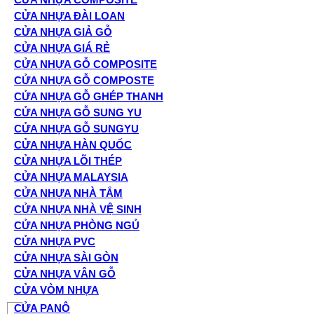
CỬA NHỰA ĐÀI LOAN
CỬA NHỰA GIẢ GỖ
CỬA NHỰA GIÁ RẺ
CỬA NHỰA GỖ COMPOSITE
CỬA NHỰA GỖ COMPOSTE
CỬA NHỰA GỖ GHÉP THANH
CỬA NHỰA GỖ SUNG YU
CỬA NHỰA GỖ SUNGYU
CỬA NHỰA HÀN QUỐC
CỬA NHỰA LÕI THÉP
CỬA NHỰA MALAYSIA
CỬA NHỰA NHÀ TẮM
CỬA NHỰA NHÀ VỆ SINH
CỬA NHỰA PHÒNG NGỦ
CỬA NHỰA PVC
CỬA NHỰA SÀI GÒN
CỬA NHỰA VÂN GỖ
CỬA VÒM NHỰA
CỬA PANÔ