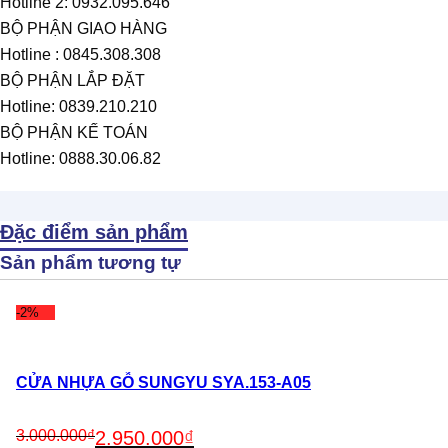
Hotline 2: 0932.095.646
BỘ PHẬN GIAO HÀNG
Hotline : 0845.308.308
BỘ PHẬN LẮP ĐẶT
Hotline: 0839.210.210
BỘ PHẬN KẾ TOÁN
Hotline: 0888.30.06.82
Đặc điểm sản phẩm
Sản phẩm tương tự
-2%
CỬA NHỰA GỖ SUNGYU SYA.153-A05
Original
Current
3.000.000
₫
2.950.000
₫