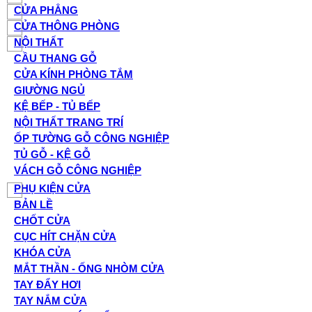
CỬA PHẲNG
CỬA THÔNG PHÒNG
NỘI THẤT
CẦU THANG GỖ
CỬA KÍNH PHÒNG TẮM
GIƯỜNG NGỦ
KỆ BẾP - TỦ BẾP
NỘI THẤT TRANG TRÍ
ỐP TƯỜNG GỖ CÔNG NGHIỆP
TỦ GỖ - KỆ GỖ
VÁCH GỖ CÔNG NGHIỆP
PHỤ KIỆN CỬA
BẢN LỀ
CHỐT CỬA
CỤC HÍT CHẶN CỬA
KHÓA CỬA
MẮT THẦN - ỐNG NHÒM CỬA
TAY ĐẨY HƠI
TAY NẮM CỬA