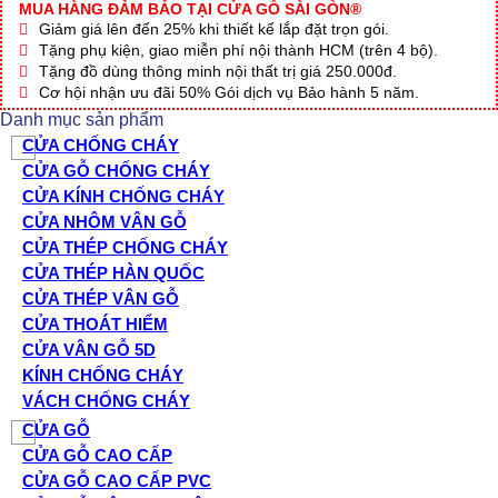
MUA HÀNG ĐẢM BẢO TẠI CỬA GỖ SÀI GÒN®
Giảm giá lên đến 25% khi thiết kế lắp đặt trọn gói.
Tặng phụ kiện, giao miễn phí nội thành HCM (trên 4 bộ).
Tặng đồ dùng thông minh nội thất trị giá 250.000đ.
Cơ hội nhận ưu đãi 50% Gói dịch vụ Bảo hành 5 năm.
Danh mục sản phẩm
CỬA CHỐNG CHÁY
CỬA GỖ CHỐNG CHÁY
CỬA KÍNH CHỐNG CHÁY
CỬA NHÔM VÂN GỖ
CỬA THÉP CHỐNG CHÁY
CỬA THÉP HÀN QUỐC
CỬA THÉP VÂN GỖ
CỬA THOÁT HIỂM
CỬA VÂN GỖ 5D
KÍNH CHỐNG CHÁY
VÁCH CHỐNG CHÁY
CỬA GỖ
CỬA GỖ CAO CẤP
CỬA GỖ CAO CẤP PVC