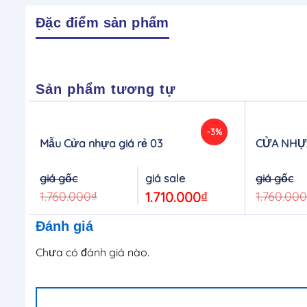
Đặc điểm sản phẩm
Sản phẩm tương tự
-3%
Mẫu Cửa nhựa giá rẻ 03
CỬA NHỰA
Original
Current
price
price
was:
is:
1.760.000
₫
1.710.000
₫
1.760.000
1.760.000₫.
1.710.000₫.
Đánh giá
Chưa có đánh giá nào.