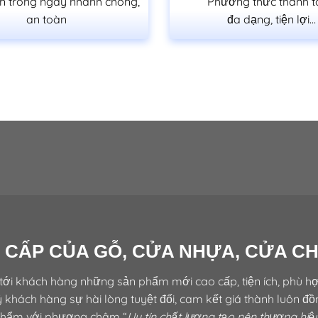
n trong ngày nhanh chóng,
Phương thức thanh 
an toàn
đa dạng, tiện lợi…
 CẤP CỦA GỖ, CỬA NHỰA, CỬA C
tới khách hàng những sản phẩm mới cao cấp, tiện ích, phù hợ
 khách hàng sự hài lòng tuyệt đối, cam kết giá thành luôn đ
hẩm với phương châm “
Uy tín chất lượng tạo nên thương hiệ