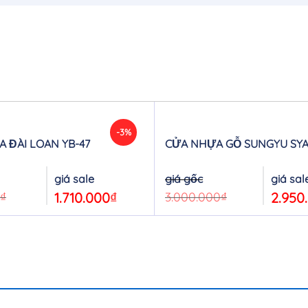
-3%
 ĐÀI LOAN YB-47
CỬA NHỰA GỖ SUNGYU SYA
Original
Current
Original
price
price
price
was:
is:
was:
₫
1.710.000
₫
3.000.000
₫
2.950
1.760.000₫.
1.710.000₫.
3.000.000