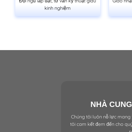
Đội ngũ lắp đặt, tư vấn kỹ thuật giàu
Giao nhậ
kinh nghiệm
NHÀ CUNG
Chúng tôi luôn nỗ lực mang 
tôi cam kết đem đến cho quý
p