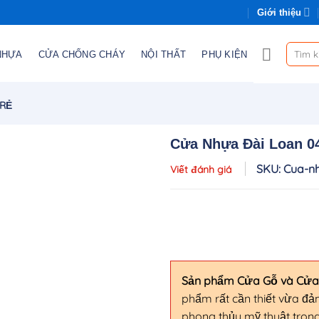
Giới thiệu
Tìm
NHỰA
CỬA CHỐNG CHÁY
NỘI THẤT
PHỤ KIỆN
kiếm:
 RẺ
Cửa Nhựa Đài Loan 
SKU: Cua-n
Viết đánh giá
Sản phẩm Cửa Gỗ và Cử
phẩm rất cần thiết vừa đ
phong thủy mỹ thuật trong 