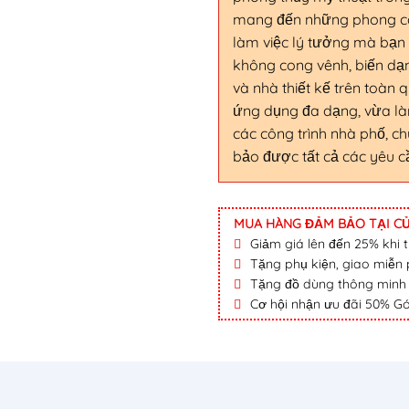
mang đến những phong các
làm việc lý tưởng mà bạn
không cong vênh, biến dạn
và nhà thiết kế trên toàn
ứng dụng đa dạng, vừa là
các công trình nhà phố, c
bảo được tất cả các yêu c
MUA HÀNG ĐẢM BẢO TẠI CỬ
Giảm giá lên đến 25% khi th
Tặng phụ kiện, giao miễn p
Tặng đồ dùng thông minh nộ
Cơ hội nhận ưu đãi 50% Gó