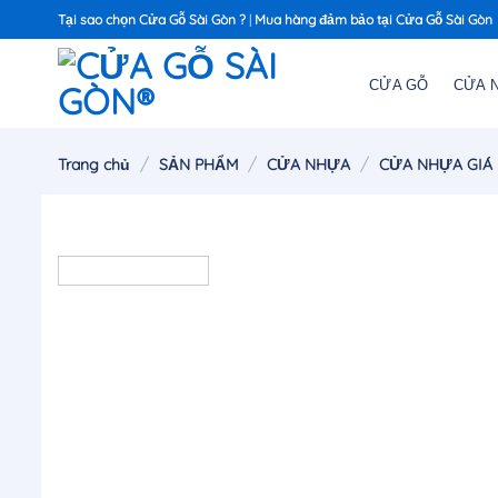
Chuyển
Tại sao chọn Cửa Gỗ Sài Gòn ?
|
Mua hàng đảm bảo tại Cửa Gỗ Sài Gòn
đến
nội
CỬA GỖ
CỬA 
dung
/
/
/
Trang chủ
SẢN PHẨM
CỬA NHỰA
CỬA NHỰA GIÁ