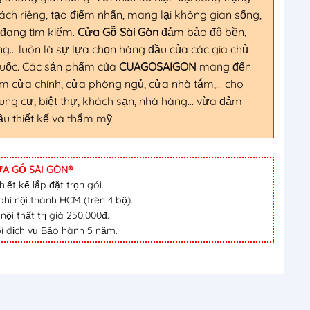
h riêng, tạo điểm nhấn, mang lại không gian sống,
 đang tìm kiếm.
Cửa Gỗ Sài Gòn
đảm bảo độ bền,
g… luôn là sự lựa chọn hàng đầu của các gia chủ
 quốc. Các sản phẩm của
CUAGOSAIGON
mang đến
m cửa chính, cửa phòng ngủ, cửa nhà tắm,… cho
hung cư, biệt thự, khách sạn, nhà hàng… vừa đảm
ầu thiết kế và thẩm mỹ!
A GỖ SÀI GÒN®
iết kế lắp đặt trọn gói.
hí nội thành HCM (trên 4 bộ).
i thất trị giá 250.000đ.
i dịch vụ Bảo hành 5 năm.