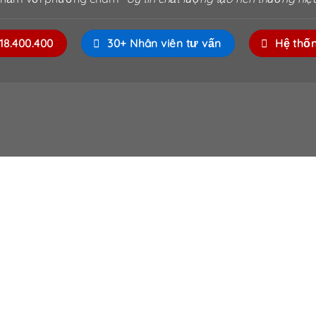
818.400.400
30+ Nhân viên tư vấn
Hệ thố