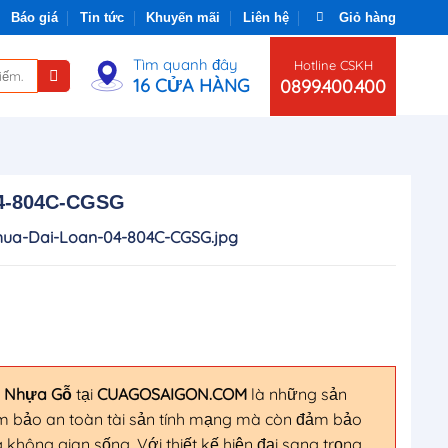
Báo giá
Tin tức
Khuyến mãi
Liên hệ
Giỏ hàng
Tìm quanh đây
Hotline CSKH
16 CỬA HÀNG
0899.400.400
04-804C-CGSG
hua-Dai-Loan-04-804C-CGSG.jpg
a Nhựa Gỗ
tại
CUAGOSAIGON.COM
là những sản
ảm bảo an toàn tài sản tính mạng mà còn đảm bảo
không gian sống. Với thiết kế hiện đại sang trọng