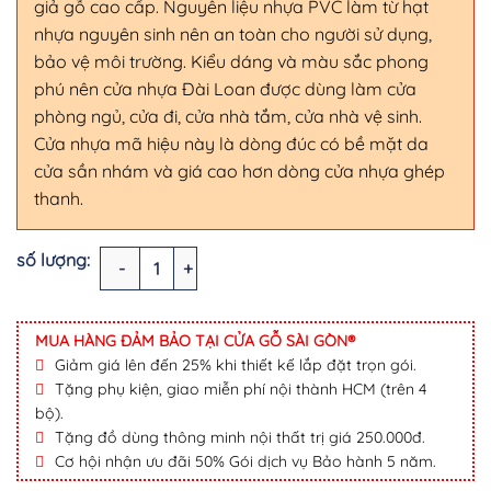
giả gỗ cao cấp. Nguyên liệu nhựa PVC làm từ hạt
nhựa nguyên sinh nên an toàn cho người sử dụng,
bảo vệ môi trường. Kiểu dáng và màu sắc phong
phú nên cửa nhựa Đài Loan được dùng làm cửa
phòng ngủ, cửa đi, cửa nhà tắm, cửa nhà vệ sinh.
Cửa nhựa mã hiệu này là dòng đúc có bề mặt da
cửa sần nhám và giá cao hơn dòng cửa nhựa ghép
thanh.
CỬA NHỰA ĐÀI LOAN YB-47 số lượng
MUA HÀNG ĐẢM BẢO TẠI CỬA GỖ SÀI GÒN®
Giảm giá lên đến 25% khi thiết kế lắp đặt trọn gói.
Tặng phụ kiện, giao miễn phí nội thành HCM (trên 4
bộ).
Tặng đồ dùng thông minh nội thất trị giá 250.000đ.
Cơ hội nhận ưu đãi 50% Gói dịch vụ Bảo hành 5 năm.