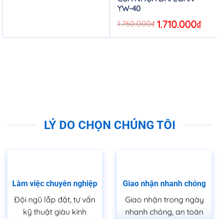
YW-40
Chúng Tôi sản xuất cửa nhựa Đài Loan theo quy cách
thực tế mà Khách Hàng yêu cầu).
Original
1.710.000
₫
Curre
1.760.000
₫
price
price
was:
is:
Hay liên hệ ngay hoặc đến cửa hàng CUAGOSAIGON để
1.760.000₫.
1.710.
được tư vấn và có giá tốt nhất.
LÝ DO CHỌN CHÚNG TÔI
Làm việc chuyên nghiệp
Giao nhận nhanh chóng
Đội ngũ lắp đặt, tư vấn
Giao nhận trong ngày
kỹ thuật giàu kinh
nhanh chóng, an toàn