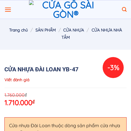
Chuyển
đến
nội
dung
/
/
/
Trang chủ
SẢN PHẨM
CỬA NHỰA
CỬA NHỰA NHÀ
TẮM
-3%
CỬA NHỰA ĐÀI LOAN YB-47
Viết đánh giá
O
C
₫
1.760.000
1.710.000
₫
p
p
w
is
1
1
Cửa nhựa Đài Loan thuộc dòng sản phẩm cửa nhựa