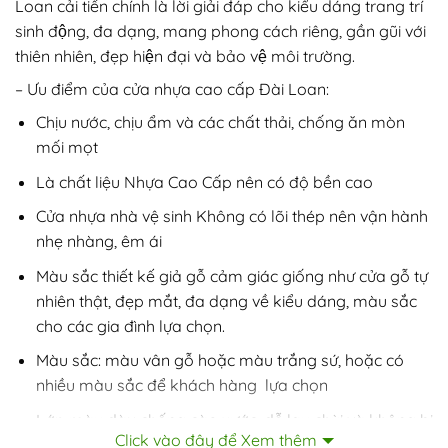
Loan cải tiến chính là lời giải đáp cho kiểu dáng trang trí
sinh động, đa dạng, mang phong cách riêng, gần gũi với
thiên nhiên, đẹp hiện đại và bảo vệ môi trường.
– Ưu điểm của cửa nhựa cao cấp Đài Loan:
Chịu nước, chịu ẩm và các chất thải, chống ăn mòn
mối mọt
Là chất liệu Nhựa Cao Cấp nên có độ bền cao
Cửa nhựa nhà vệ sinh Không có lõi thép nên vận hành
nhẹ nhàng, êm ái
Màu sắc thiết kế giả gỗ cảm giác giống như cửa gỗ tự
nhiên thật, đẹp mắt, đa dạng về kiểu dáng, màu sắc
cho các gia đình lựa chọn.
Màu sắc: màu vân gỗ hoặc màu trắng sứ, hoặc có
nhiều màu sắc để khách hàng lựa chọn
Lớp màu dày chống cào xước, dễ lau chùi và không bị
Click vào đây để Xem thêm
phai màu.