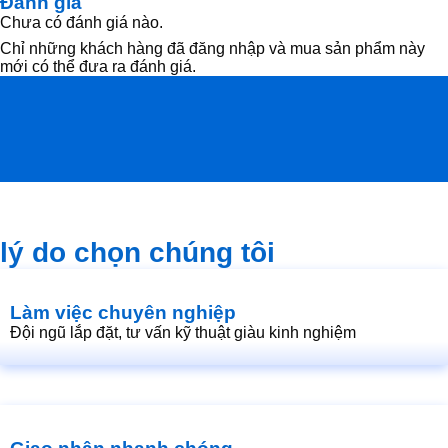
Đánh giá
1.760.000₫.
1.710.000₫.
Chưa có đánh giá nào.
Chỉ những khách hàng đã đăng nhập và mua sản phẩm này
mới có thể đưa ra đánh giá.
lý do chọn chúng tôi
Làm việc chuyên nghiệp
Đội ngũ lắp đặt, tư vấn kỹ thuật giàu kinh nghiệm