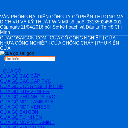
VĂN PHÒNG ĐẠI DIỆN CÔNG TY CỔ PHẦN THƯƠNG MẠI
DỊCH VỤ VÀ KỸ THUẬT WIN Mã số thuế: 0313502456-001
Cấp ngày 11/04/2016 bởi Sở kế hoạch và Đầu tư Tp Hồ Chí
Minh
CUAGOSAIGON.COM | CỬA GỖ CÔNG NGHIỆP | CỬA
NHỰA CÔNG NGHIỆP | CỬA CHỐNG CHÁY | PHỤ KIỆN
CỬA
Tìm
kiếm:
CỬA GỖ
CỬA GỖ CAO CẤP
CỬA GỖ CAO CẤP PVC
CỬA GỖ CÔNG NGHIỆP HDF
CỬA GỖ HDF VENEER
CỬA GỖ PHỦ NHỰA PVC
CỬA GỖ MDF LAMINATE
CỬA GỖ MDF VENEER
CỬA GỖ SÀI GÒN
CỬA GỖ TỰ NHIÊN
CỬA GỖ MDF MELAMINE
CỬA GỖ PHÒNG NGỦ