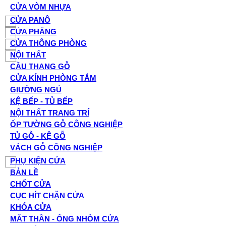
CỬA VÒM NHỰA
CỬA PANÔ
CỬA PHẲNG
CỬA THÔNG PHÒNG
NỘI THẤT
CẦU THANG GỖ
CỬA KÍNH PHÒNG TẮM
GIƯỜNG NGỦ
KỆ BẾP - TỦ BẾP
NỘI THẤT TRANG TRÍ
ỐP TƯỜNG GỖ CÔNG NGHIỆP
TỦ GỖ - KỆ GỖ
VÁCH GỖ CÔNG NGHIỆP
PHỤ KIỆN CỬA
BẢN LỀ
CHỐT CỬA
CỤC HÍT CHẶN CỬA
KHÓA CỬA
MẮT THẦN - ỐNG NHÒM CỬA