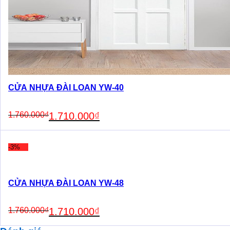
CỬA NHỰA ĐÀI LOAN YW-40
Original
Current
1.760.000
₫
1.710.000
₫
price
price
was:
is:
1.760.000₫.
1.710.000₫.
-3%
CỬA NHỰA ĐÀI LOAN YW-48
Original
Current
1.760.000
₫
1.710.000
₫
price
price
was:
is: