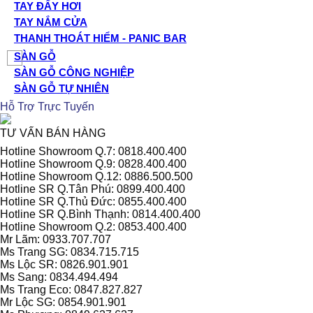
TAY ĐẨY HƠI
TAY NẮM CỬA
THANH THOÁT HIỂM - PANIC BAR
SÀN GỖ
SÀN GỖ CÔNG NGHIỆP
SÀN GỖ TỰ NHIÊN
Hỗ Trợ Trực Tuyến
TƯ VẤN BÁN HÀNG
Hotline Showroom Q.7: 0818.400.400
Hotline Showroom Q.9: 0828.400.400
Hotline Showroom Q.12: 0886.500.500
Hotline SR Q.Tân Phú: 0899.400.400
Hotline SR Q.Thủ Đức: 0855.400.400
Hotline SR Q.Bình Thạnh: 0814.400.400
Hotline Showroom Q.2: 0853.400.400
Mr Lãm: 0933.707.707
Ms Trang SG: 0834.715.715
Ms Lộc SR: 0826.901.901
Ms Sang: 0834.494.494
Ms Trang Eco: 0847.827.827
Mr Lộc SG: 0854.901.901