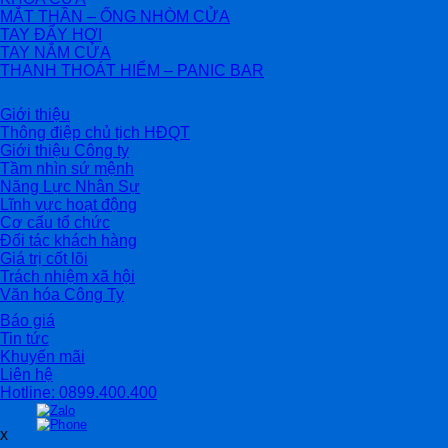
MẮT THẦN – ỐNG NHÒM CỬA
TAY ĐẨY HƠI
TAY NẮM CỬA
THANH THOÁT HIỂM – PANIC BAR
Giới thiệu
Thông điệp chủ tịch HĐQT
Giới thiệu Công ty
Tầm nhìn sứ mệnh
Năng Lực Nhân Sự
Lĩnh vực hoạt động
Cơ cấu tổ chức
Đối tác khách hàng
Giá trị cốt lõi
Trách nhiệm xã hội
Văn hóa Công Ty
Báo giá
Tin tức
Khuyến mãi
Liên hệ
Hotline: 0899.400.400
x