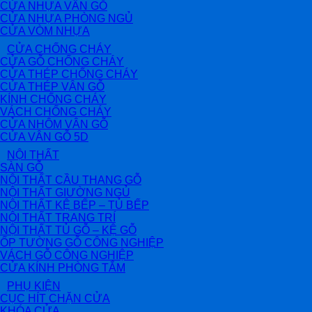
CỬA NHỰA VÂN GỖ
CỬA NHỰA PHÒNG NGỦ
CỬA VÒM NHỰA
CỬA CHỐNG CHÁY
CỬA GỖ CHỐNG CHÁY
CỬA THÉP CHỐNG CHÁY
CỬA THÉP VÂN GỖ
KÍNH CHỐNG CHÁY
VÁCH CHỐNG CHÁY
CỬA NHÔM VÂN GỖ
CỬA VÂN GỖ 5D
NỘI THẤT
SÀN GỖ
NỘI THẤT CẦU THANG GỖ
NỘI THẤT GIƯỜNG NGỦ
NỘI THẤT KỆ BẾP – TỦ BẾP
NỘI THẤT TRANG TRÍ
NỘI THẤT TỦ GỖ – KỆ GỖ
ỐP TƯỜNG GỖ CÔNG NGHIỆP
VÁCH GỖ CÔNG NGHIỆP
CỬA KÍNH PHÒNG TẮM
PHỤ KIỆN
CỤC HÍT CHẶN CỬA
KHÓA CỬA