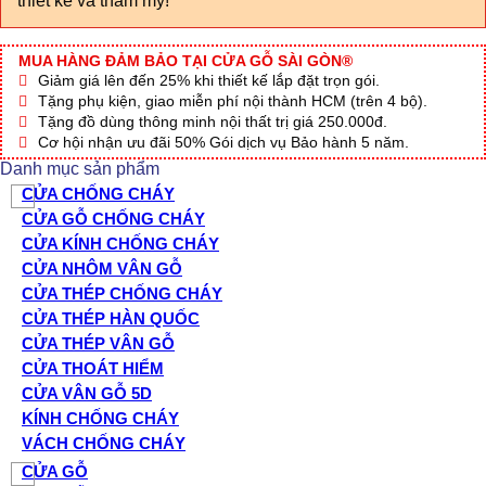
thiết kế và thẩm mỹ!
MUA HÀNG ĐẢM BẢO TẠI CỬA GỖ SÀI GÒN®
Giảm giá lên đến 25% khi thiết kế lắp đặt trọn gói.
Tặng phụ kiện, giao miễn phí nội thành HCM (trên 4 bộ).
Tặng đồ dùng thông minh nội thất trị giá 250.000đ.
Cơ hội nhận ưu đãi 50% Gói dịch vụ Bảo hành 5 năm.
Danh mục sản phẩm
CỬA CHỐNG CHÁY
CỬA GỖ CHỐNG CHÁY
CỬA KÍNH CHỐNG CHÁY
CỬA NHÔM VÂN GỖ
CỬA THÉP CHỐNG CHÁY
CỬA THÉP HÀN QUỐC
CỬA THÉP VÂN GỖ
CỬA THOÁT HIỂM
CỬA VÂN GỖ 5D
KÍNH CHỐNG CHÁY
VÁCH CHỐNG CHÁY
CỬA GỖ