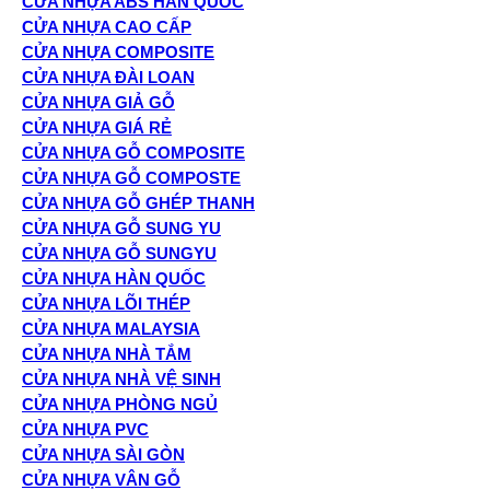
CỬA NHỰA ABS HÀN QUỐC
CỬA NHỰA CAO CẤP
CỬA NHỰA COMPOSITE
CỬA NHỰA ĐÀI LOAN
CỬA NHỰA GIẢ GỖ
CỬA NHỰA GIÁ RẺ
CỬA NHỰA GỖ COMPOSITE
CỬA NHỰA GỖ COMPOSTE
CỬA NHỰA GỖ GHÉP THANH
CỬA NHỰA GỖ SUNG YU
CỬA NHỰA GỖ SUNGYU
CỬA NHỰA HÀN QUỐC
CỬA NHỰA LÕI THÉP
CỬA NHỰA MALAYSIA
CỬA NHỰA NHÀ TẮM
CỬA NHỰA NHÀ VỆ SINH
CỬA NHỰA PHÒNG NGỦ
CỬA NHỰA PVC
CỬA NHỰA SÀI GÒN
CỬA NHỰA VÂN GỖ