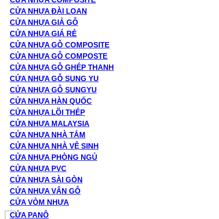
CỬA NHỰA ĐÀI LOAN
CỬA NHỰA GIẢ GỖ
CỬA NHỰA GIÁ RẺ
CỬA NHỰA GỖ COMPOSITE
CỬA NHỰA GỖ COMPOSTE
CỬA NHỰA GỖ GHÉP THANH
CỬA NHỰA GỖ SUNG YU
CỬA NHỰA GỖ SUNGYU
CỬA NHỰA HÀN QUỐC
CỬA NHỰA LÕI THÉP
CỬA NHỰA MALAYSIA
CỬA NHỰA NHÀ TẮM
CỬA NHỰA NHÀ VỆ SINH
CỬA NHỰA PHÒNG NGỦ
CỬA NHỰA PVC
CỬA NHỰA SÀI GÒN
CỬA NHỰA VÂN GỖ
CỬA VÒM NHỰA
CỬA PANÔ