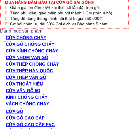
MUA HÀNG ĐẢM BẢO TẠI CỬA GỖ SÀI GÒN®
Giảm giá lên đến 25% khi thiết kế lắp đặt trọn gói.
Tặng phụ kiện, giao miễn phí nội thành HCM (trên 4 bộ).
Tặng đồ dùng thông minh nội thất trị giá 250.000đ.
Cơ hội nhận ưu đãi 50% Gói dịch vụ Bảo hành 5 năm.
Danh mục sản phẩm
CỬA CHỐNG CHÁY
CỬA GỖ CHỐNG CHÁY
CỬA KÍNH CHỐNG CHÁY
CỬA NHÔM VÂN GỖ
CỬA THÉP CHỐNG CHÁY
CỬA THÉP HÀN QUỐC
CỬA THÉP VÂN GỖ
CỬA THOÁT HIỂM
CỬA VÂN GỖ 5D
KÍNH CHỐNG CHÁY
VÁCH CHỐNG CHÁY
CỬA GỖ
CỬA GỖ CAO CẤP
CỬA GỖ CAO CẤP PVC