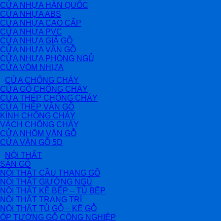
CỬA NHỰA HÀN QUỐC
CỬA NHỰA ABS
CỬA NHỰA CAO CẤP
CỬA NHỰA PVC
CỬA NHỰA GIẢ GỖ
CỬA NHỰA VÂN GỖ
CỬA NHỰA PHÒNG NGỦ
CỬA VÒM NHỰA
CỬA CHỐNG CHÁY
CỬA GỖ CHỐNG CHÁY
CỬA THÉP CHỐNG CHÁY
CỬA THÉP VÂN GỖ
KÍNH CHỐNG CHÁY
VÁCH CHỐNG CHÁY
CỬA NHÔM VÂN GỖ
CỬA VÂN GỖ 5D
NỘI THẤT
SÀN GỖ
NỘI THẤT CẦU THANG GỖ
NỘI THẤT GIƯỜNG NGỦ
NỘI THẤT KỆ BẾP – TỦ BẾP
NỘI THẤT TRANG TRÍ
NỘI THẤT TỦ GỖ – KỆ GỖ
ỐP TƯỜNG GỖ CÔNG NGHIỆP