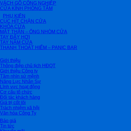
VÁCH GỖ CÔNG NGHIỆP
CỬA KÍNH PHÒNG TẮM
PHỤ KIỆN
CỤC HÍT CHẶN CỬA
KHÓA CỬA
MẮT THẦN – ỐNG NHÒM CỬA
TAY ĐẨY HƠI
TAY NẮM CỬA
THANH THOÁT HIỂM – PANIC BAR
Giới thiệu
Thông điệp chủ tịch HĐQT
Giới thiệu Công ty
Tầm nhìn sứ mệnh
Năng Lực Nhân Sự
Lĩnh vực hoạt động
Cơ cấu tổ chức
Đối tác khách hàng
Giá trị cốt lõi
Trách nhiệm xã hội
Văn hóa Công Ty
Báo giá
Tin tức