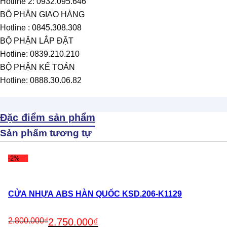
Hotline 2: 0932.095.646
BỘ PHẬN GIAO HÀNG
Hotline : 0845.308.308
BỘ PHẬN LẮP ĐẶT
Hotline: 0839.210.210
BỘ PHẬN KẾ TOÁN
Hotline: 0888.30.06.82
Đặc điểm sản phẩm
Sản phẩm tương tự
-2%
CỬA NHỰA ABS HÀN QUỐC KSD.206-K1129
Original
Current
2.800.000
₫
2.750.000
₫