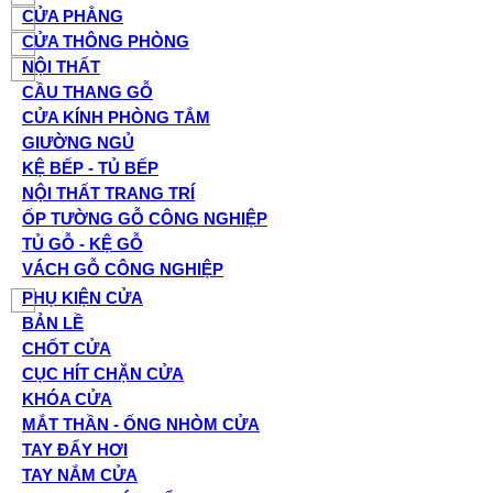
CỬA PHẲNG
CỬA THÔNG PHÒNG
NỘI THẤT
CẦU THANG GỖ
CỬA KÍNH PHÒNG TẮM
GIƯỜNG NGỦ
KỆ BẾP - TỦ BẾP
NỘI THẤT TRANG TRÍ
ỐP TƯỜNG GỖ CÔNG NGHIỆP
TỦ GỖ - KỆ GỖ
VÁCH GỖ CÔNG NGHIỆP
PHỤ KIỆN CỬA
BẢN LỀ
CHỐT CỬA
CỤC HÍT CHẶN CỬA
KHÓA CỬA
MẮT THẦN - ỐNG NHÒM CỬA
TAY ĐẨY HƠI
TAY NẮM CỬA