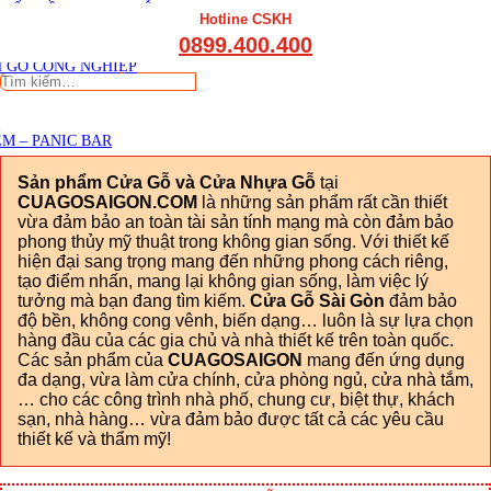
THẤT CẦU THANG GỖ
Viết đánh giá
Hotline CSKH
THẤT KỆ BẾP – TỦ BẾP
0899.400.400
THẤT TỦ GỖ – KỆ GỖ
 GỖ CÔNG NGHIỆP
Tìm
kiếm:
M – PANIC BAR
Sản phẩm Cửa Gỗ và Cửa Nhựa Gỗ
tại
CUAGOSAIGON.COM
là những sản phẩm rất cần thiết
vừa đảm bảo an toàn tài sản tính mạng mà còn đảm bảo
phong thủy mỹ thuật trong không gian sống. Với thiết kế
hiện đại sang trọng mang đến những phong cách riêng,
tạo điểm nhấn, mang lại không gian sống, làm việc lý
tưởng mà bạn đang tìm kiếm.
Cửa Gỗ Sài Gòn
đảm bảo
độ bền, không cong vênh, biến dạng… luôn là sự lựa chọn
hàng đầu của các gia chủ và nhà thiết kế trên toàn quốc.
Các sản phẩm của
CUAGOSAIGON
mang đến ứng dụng
đa dạng, vừa làm cửa chính, cửa phòng ngủ, cửa nhà tắm,
… cho các công trình nhà phố, chung cư, biệt thự, khách
sạn, nhà hàng… vừa đảm bảo được tất cả các yêu cầu
thiết kế và thẩm mỹ!