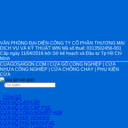
VĂN PHÒNG ĐẠI DIỆN CÔNG TY CỔ PHẦN THƯƠNG MẠI
DỊCH VỤ VÀ KỸ THUẬT WIN Mã số thuế: 0313502456-001
Cấp ngày 11/04/2016 bởi Sở kế hoạch và Đầu tư Tp Hồ Chí
Minh
CUAGOSAIGON.COM | CỬA GỖ CÔNG NGHIỆP | CỬA
NHỰA CÔNG NGHIỆP | CỬA CHỐNG CHÁY | PHỤ KIỆN
CỬA
Tìm
kiếm:
CỬA GỖ
CỬA GỖ CAO CẤP
CỬA GỖ CAO CẤP PVC
CỬA GỖ CÔNG NGHIỆP HDF
CỬA GỖ HDF VENEER
CỬA GỖ PHỦ NHỰA PVC