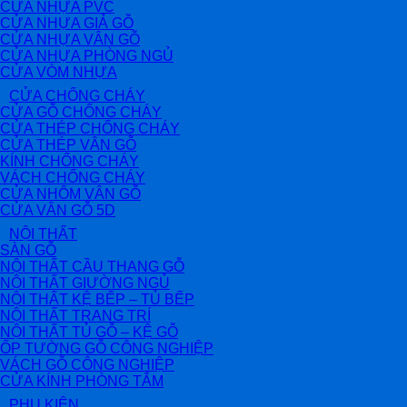
CỬA NHỰA PVC
CỬA NHỰA GIẢ GỖ
CỬA NHỰA VÂN GỖ
CỬA NHỰA PHÒNG NGỦ
CỬA VÒM NHỰA
CỬA CHỐNG CHÁY
CỬA GỖ CHỐNG CHÁY
CỬA THÉP CHỐNG CHÁY
CỬA THÉP VÂN GỖ
KÍNH CHỐNG CHÁY
VÁCH CHỐNG CHÁY
CỬA NHÔM VÂN GỖ
CỬA VÂN GỖ 5D
NỘI THẤT
SÀN GỖ
NỘI THẤT CẦU THANG GỖ
NỘI THẤT GIƯỜNG NGỦ
NỘI THẤT KỆ BẾP – TỦ BẾP
NỘI THẤT TRANG TRÍ
NỘI THẤT TỦ GỖ – KỆ GỖ
ỐP TƯỜNG GỖ CÔNG NGHIỆP
VÁCH GỖ CÔNG NGHIỆP
CỬA KÍNH PHÒNG TẮM
PHỤ KIỆN