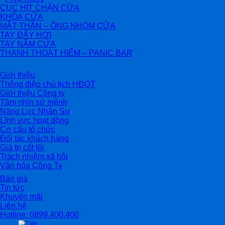
CỤC HÍT CHẶN CỬA
KHÓA CỬA
MẮT THẦN – ỐNG NHÒM CỬA
TAY ĐẨY HƠI
TAY NẮM CỬA
THANH THOÁT HIỂM – PANIC BAR
Giới thiệu
Thông điệp chủ tịch HĐQT
Giới thiệu Công ty
Tầm nhìn sứ mệnh
Năng Lực Nhân Sự
Lĩnh vực hoạt động
Cơ cấu tổ chức
Đối tác khách hàng
Giá trị cốt lõi
Trách nhiệm xã hội
Văn hóa Công Ty
Báo giá
Tin tức
Khuyến mãi
Liên hệ
Hotline: 0899.400.400