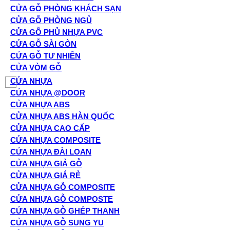
CỬA GỖ PHÒNG KHÁCH SẠN
CỬA GỖ PHÒNG NGỦ
CỬA GỖ PHỦ NHỰA PVC
CỬA GỖ SÀI GÒN
CỬA GỖ TỰ NHIÊN
CỬA VÒM GỖ
CỬA NHỰA
CỬA NHỰA @DOOR
CỬA NHỰA ABS
CỬA NHỰA ABS HÀN QUỐC
CỬA NHỰA CAO CẤP
CỬA NHỰA COMPOSITE
CỬA NHỰA ĐÀI LOAN
CỬA NHỰA GIẢ GỖ
CỬA NHỰA GIÁ RẺ
CỬA NHỰA GỖ COMPOSITE
CỬA NHỰA GỖ COMPOSTE
CỬA NHỰA GỖ GHÉP THANH
CỬA NHỰA GỖ SUNG YU