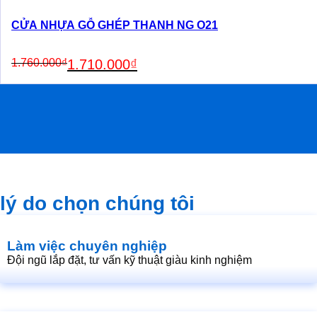
CỬA NHỰA GỖ GHÉP THANH NG O21
Original
Current
1.760.000
₫
1.710.000
₫
price
price
was:
is:
1.760.000₫.
1.710.000₫.
lý do chọn chúng tôi
Làm việc chuyên nghiệp
Đội ngũ lắp đặt, tư vấn kỹ thuật giàu kinh nghiệm