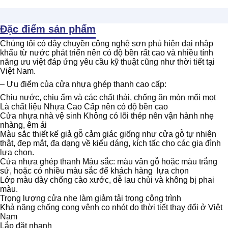
Đặc điểm sản phẩm
Chúng tôi có dây chuyền công nghệ sơn phủ hiện đại nhập
khẩu từ nước phát triển nên có độ bền rất cao và nhiều tính
năng ưu việt đáp ứng yêu cầu kỹ thuật cũng như thời tiết tại
Việt Nam.
– Ưu điểm của cửa nhựa ghép thanh cao cấp:
Chịu nước, chịu ẩm và các chất thải, chống ăn mòn mối mọt
Là chất liệu Nhựa Cao Cấp nên có độ bền cao
Cửa nhựa nhà vệ sinh Không có lõi thép nên vận hành nhẹ
nhàng, êm ái
Màu sắc thiết kế giả gỗ cảm giác giống như cửa gỗ tự nhiên
thật, đẹp mắt, đa dạng về kiểu dáng, kích tấc cho các gia đình
lựa chọn.
Cửa nhựa ghép thanh Màu sắc: màu vân gỗ hoặc màu trắng
sứ, hoặc có nhiều màu sắc để khách hàng lựa chọn
Lớp màu dày chống cào xước, dễ lau chùi và không bị phai
màu.
Trọng lượng cửa nhẹ làm giảm tải trọng công trình
Khả năng chống cong vênh co nhót do thời tiết thay đổi ở Việt
Nam
Lắp đặt nhanh