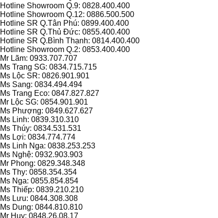
Hotline Showroom Q.9: 0828.400.400
Hotline Showroom Q.12: 0886.500.500
Hotline SR Q.Tân Phú: 0899.400.400
Hotline SR Q.Thủ Đức: 0855.400.400
Hotline SR Q.Bình Thạnh: 0814.400.400
Hotline Showroom Q.2: 0853.400.400
Mr Lãm: 0933.707.707
Ms Trang SG: 0834.715.715
Ms Lộc SR: 0826.901.901
Ms Sang: 0834.494.494
Ms Trang Eco: 0847.827.827
Mr Lộc SG: 0854.901.901
Ms Phượng: 0849.627.627
Ms Linh: 0839.310.310
Ms Thúy: 0834.531.531
Ms Lợi: 0834.774.774
Ms Linh Nga: 0838.253.253
Ms Nghệ: 0932.903.903
Mr Phong: 0829.348.348
Ms Thy: 0858.354.354
Ms Nga: 0855.854.854
Ms Thiếp: 0839.210.210
Ms Lưu: 0844.308.308
Ms Dung: 0844.810.810
Mr Huy: 0848.26.08.17