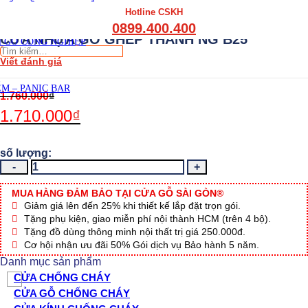
THẤT CẦU THANG GỖ
Hotline CSKH
THẤT KỆ BẾP – TỦ BẾP
0899.400.400
THẤT TỦ GỖ – KỆ GỖ
CỬA NHỰA GỖ GHÉP THANH NG B25
 GỖ CÔNG NGHIỆP
Tìm
Viết đánh giá
kiếm:
M – PANIC BAR
1.760.000
₫
1.710.000
₫
CỬA
NHỰA
GỖ
MUA HÀNG ĐẢM BẢO TẠI CỬA GỖ SÀI GÒN®
GHÉP
Giảm giá lên đến 25% khi thiết kế lắp đặt trọn gói.
THANH
Tặng phụ kiện, giao miễn phí nội thành HCM (trên 4 bộ).
NG
Tặng đồ dùng thông minh nội thất trị giá 250.000đ.
B25
Cơ hội nhận ưu đãi 50% Gói dịch vụ Bảo hành 5 năm.
số
Danh mục sản phẩm
lượng
CỬA CHỐNG CHÁY
CỬA GỖ CHỐNG CHÁY