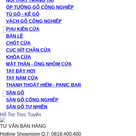
NỘI THẤT TRANG TRÍ
ỐP TƯỜNG GỖ CÔNG NGHIỆP
TỦ GỖ - KỆ GỖ
VÁCH GỖ CÔNG NGHIỆP
PHỤ KIỆN CỬA
BẢN LỀ
CHỐT CỬA
CỤC HÍT CHẶN CỬA
KHÓA CỬA
MẮT THẦN - ỐNG NHÒM CỬA
TAY ĐẨY HƠI
TAY NẮM CỬA
THANH THOÁT HIỂM - PANIC BAR
SÀN GỖ
SÀN GỖ CÔNG NGHIỆP
SÀN GỖ TỰ NHIÊN
Hỗ Trợ Trực Tuyến
TƯ VẤN BÁN HÀNG
Hotline Showroom Q.7: 0818.400.400