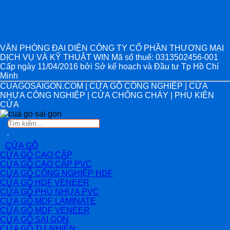
VĂN PHÒNG ĐẠI DIỆN CÔNG TY CỔ PHẦN THƯƠNG MẠI
DỊCH VỤ VÀ KỸ THUẬT WIN Mã số thuế: 0313502456-001
Cấp ngày 11/04/2016 bởi Sở kế hoạch và Đầu tư Tp Hồ Chí
Minh
CUAGOSAIGON.COM | CỬA GỖ CÔNG NGHIỆP | CỬA
NHỰA CÔNG NGHIỆP | CỬA CHỐNG CHÁY | PHỤ KIỆN
CỬA
Tìm
kiếm:
CỬA GỖ
CỬA GỖ CAO CẤP
CỬA GỖ CAO CẤP PVC
CỬA GỖ CÔNG NGHIỆP HDF
CỬA GỖ HDF VENEER
CỬA GỖ PHỦ NHỰA PVC
CỬA GỖ MDF LAMINATE
CỬA GỖ MDF VENEER
CỬA GỖ SÀI GÒN
CỬA GỖ TỰ NHIÊN