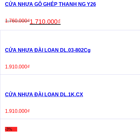
CỬA NHỰA GỖ GHÉP THANH NG Y26
Original
Current
1.760.000
₫
1.710.000
₫
price
price
was:
is:
1.760.000₫.
1.710.000₫.
CỬA NHỰA ĐÀI LOAN DL.03-802Cg
1.910.000
₫
CỬA NHỰA ĐÀI LOAN DL.1K.CX
1.910.000
₫
-3%