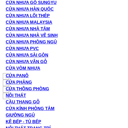
CỬA NHỰA GỖ SUNGYU
CỬA NHỰA HÀN QUỐC
CỬA NHỰA LÕI THÉP
CỬA NHỰA MALAYSIA
CỬA NHỰA NHÀ TẮM
CỬA NHỰA NHÀ VỆ SINH
CỬA NHỰA PHÒNG NGỦ
CỬA NHỰA PVC
CỬA NHỰA SÀI GÒN
CỬA NHỰA VÂN GỖ
CỬA VÒM NHỰA
CỬA PANÔ
CỬA PHẲNG
CỬA THÔNG PHÒNG
NỘI THẤT
CẦU THANG GỖ
CỬA KÍNH PHÒNG TẮM
GIƯỜNG NGỦ
KỆ BẾP - TỦ BẾP