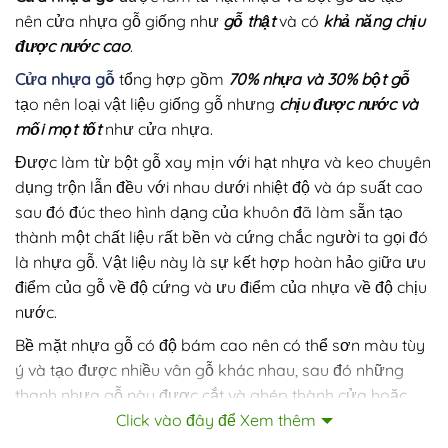
nên cửa nhựa gỗ giống như
gỗ thật
và có
khả năng chịu
được nước cao
.
Cửa nhựa gỗ
tổng hợp gồm
70% nhựa và 30% bột gỗ
tạo nên loại vật liệu giống gỗ nhưng
chịu được nước và
mối mọt tốt
như cửa nhựa.
Được làm từ bột gỗ xay mịn với hạt nhựa và keo chuyên
dụng trộn lẫn đều với nhau dưới nhiệt độ và áp suất cao
sau đó đúc theo hình dạng của khuôn đã làm sẵn tạo
thành một chất liệu rất bền và cứng chắc người ta gọi đó
là nhựa gỗ. Vật liệu này là sự kết hợp hoàn hảo giữa ưu
điểm của gỗ về độ cứng và ưu điểm của nhựa về độ chịu
nước.
Bề mặt nhựa gỗ có độ bám cao nên có thể sơn màu tùy
ý và tạo được nhiều vân gỗ khác nhau, sau đó những
thanh nhựa gỗ này được cắt và ghép thành cửa hoặc
Click vào đây để Xem thêm
đúc theo khuôn có sẵn tạo nhiều mẫu mã và kiểu dáng
khác nhau.