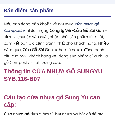
Đặc điểm sản phẩm
Nếu bạn đang băn khoăn về nơi mua
cửa nhựa gỗ
Composite
thì đến ngay
Công ty Win-Cửa Gỗ Sài Gòn
–
đơn vị chuyên sản xuất, phân phối sản phẩm tốt nhất,
cam kết bán giá cạnh tranh nhất cho khách hàng. Nhiều
năm qua,
Cửa Gỗ Sài Gòn
tự hào là người đồng hành tin
cậy của mọi khách hàng với dòng sản phẩm cửa nhựa
gỗ Composite chất lượng cao.
Thông tin CỬA NHỰA GỖ SUNGYU
SYB.116-B07
Cấu tạo
cửa nhựa gỗ
Sung Yu cao
cấp:
Cửa nhựa gỗ
được làm từ hạt nhựa và bột gỗ để tạo