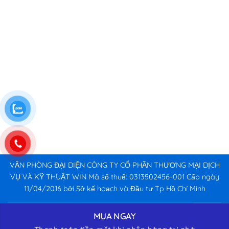
VĂN PHÒNG ĐẠI DIỆN CÔNG TY CỔ PHẦN THƯƠNG MẠI DỊCH
VỤ VÀ KỸ THUẬT WIN Mã số thuế: 0313502456-001 Cấp ngày
11/04/2016 bởi Sở kế hoạch và Đầu tư Tp Hồ Chí Minh
MUA NGAY
CUAGOSAIGON.COM | CỬA GỖ CÔNG NGHIỆP | CỬA NHỰA
TỔNG ĐÀI 24/7
CÔNG NGHIỆP | CỬA CHỐNG CHÁY | PHỤ KIỆN CỬA