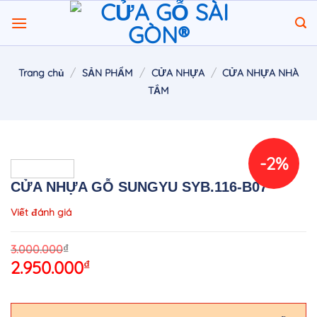
Chuyển
đến
nội
dung
/
/
/
Trang chủ
SẢN PHẨM
CỬA NHỰA
CỬA NHỰA NHÀ
TẮM
-2%
CỬA NHỰA GỖ SUNGYU SYB.116-B07
Viết đánh giá
O
C
₫
3.000.000
2.950.000
₫
p
p
w
is
3
2