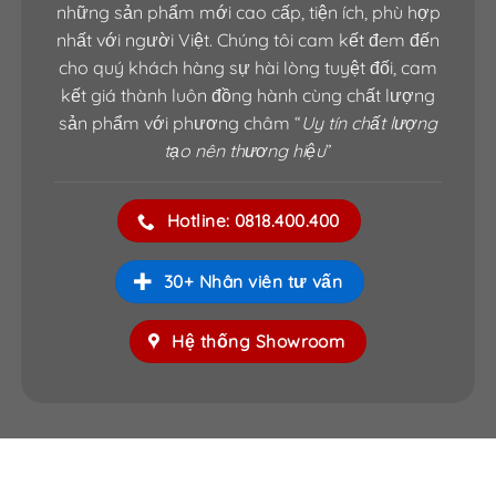
Holine: 0886.500.500
những sản phẩm mới cao cấp, tiện ích, phù hợp
*SHOWROOM QUẬN THỦ ĐỨC HCM –DĨ AN
nhất với người Việt. Chúng tôi cam kết đem đến
cho quý khách hàng sự hài lòng tuyệt đối, cam
BÌNH DƯƠNG
kết giá thành luôn đồng hành cùng chất lượng
21, Quốc Lộ 1K, Phường Linh Xuân, Quận Thủ
sản phẩm với phương châm “
Uy tín chất lượng
Đức, TP.HCM
tạo nên thương hiệu
”
Hotline: 0855.400.400
*SHOWROOM BÌNH LỢI – PHẠM VĂN ĐỒNG
Hotline: 0818.400.400
615 Phạm Văn Đồng, Phường Hiệp Bình Chánh,
Quận Thủ Đức, TP.HCM
30+ Nhân viên tư vấn
Hotline: 0824.400.400
Hệ thống Showroom
HỆ THỐNG XƯỞNG SẢN XUẤT
SAIGONDOOR®
Xưởng SX I: Số 361 TX25, Phường Thạnh Xuân,
Q12, TP. HCM.