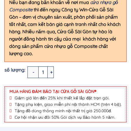
Nếu bạn đang băn khoăn về nơi mua
cửa nhựa gỗ
Composite
thì đến ngay Công ty Win-Cửa Gỗ Sài
Gòn
–
đơn vị chuyên sản xuất, phân phối sản phẩm
tốt nhất, cam kết bán giá cạnh tranh nhất cho khách
hàng. Nhiều năm qua, Cửa Gỗ Sài Gòn tự hào là
người đồng hành tin cậy của mọi khách hàng với
dòng sản phẩm cửa nhựa gỗ Composite chất
lượng cao.
CỬA NHỰA GỖ SUNGYU SYB.116-B07 số lượng
MUA HÀNG ĐẢM BẢO TẠI CỬA GỖ SÀI GÒN®
Giảm giá lên đến 25% khi thiết kế lắp đặt trọn gói.
Tặng phụ kiện, giao miễn phí nội thành HCM (trên 4 bộ).
Tặng đồ dùng thông minh nội thất trị giá 250.000đ.
Cơ hội nhận ưu đãi 50% Gói dịch vụ Bảo hành 5 năm.