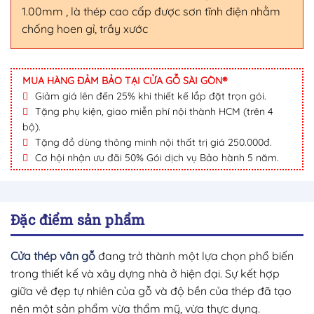
1.00mm , là thép cao cấp được sơn tĩnh điện nhằm
chống hoen gỉ, trầy xước
MUA HÀNG ĐẢM BẢO TẠI CỬA GỖ SÀI GÒN®
Giảm giá lên đến 25% khi thiết kế lắp đặt trọn gói.
Tặng phụ kiện, giao miễn phí nội thành HCM (trên 4
bộ).
Tặng đồ dùng thông minh nội thất trị giá 250.000đ.
Cơ hội nhận ưu đãi 50% Gói dịch vụ Bảo hành 5 năm.
Đặc điểm sản phẩm
Cửa thép vân gỗ
đang trở thành một lựa chọn phổ biến
trong thiết kế và xây dựng nhà ở hiện đại. Sự kết hợp
giữa vẻ đẹp tự nhiên của gỗ và độ bền của thép đã tạo
nên một sản phẩm vừa thẩm mỹ, vừa thực dụng.