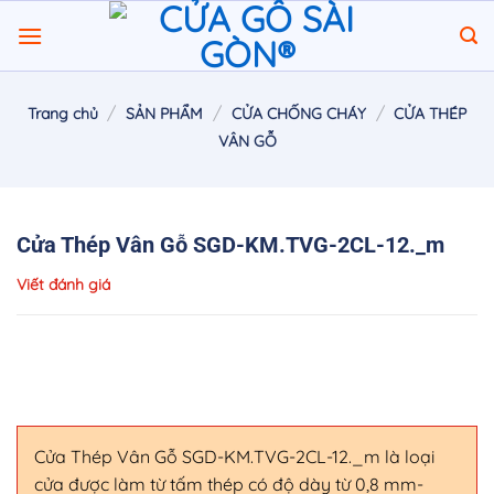
Chuyển
đến
nội
dung
/
/
/
Trang chủ
SẢN PHẨM
CỬA CHỐNG CHÁY
CỬA THÉP
VÂN GỖ
Cửa Thép Vân Gỗ SGD-KM.TVG-2CL-12._m
Viết đánh giá
Cửa Thép Vân Gỗ SGD-KM.TVG-2CL-12._m là loại
cửa được làm từ tấm thép có độ dày từ 0,8 mm-