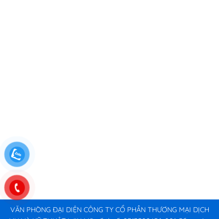
VĂN PHÒNG ĐẠI DIỆN CÔNG TY CỔ PHẦN THƯƠNG MẠI DỊCH