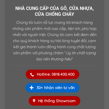
gỗ
phù hợp nhất với nhu cầu và phong cách của bạn.
NHÀ CUNG CẤP CỦA GỖ, CỬA NHỰA,
CỬA CHỐNG CHÁY
Chúng tôi luôn nỗ lực mang tới khách hàng
những sản phẩm mới cao cấp, tiện ích, phù hợp
nhất với người Việt. Chúng tôi cam kết đem đến
cho quý khách hàng sự hài lòng tuyệt đối, cam
kết giá thành luôn đồng hành cùng chất lượng
sản phẩm với phương châm “
Uy tín chất lượng
tạo nên thương hiệu
”
Hotline: 0818.400.400
30+ Nhân viên tư vấn
Hệ thống Showroom