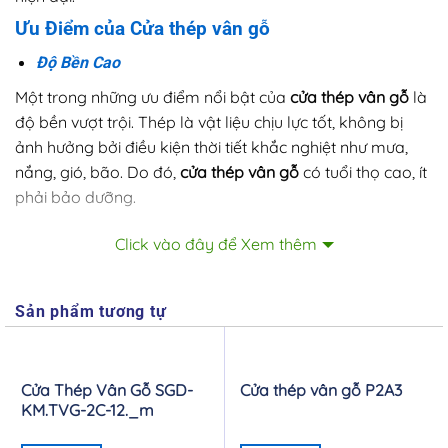
Ưu Điểm của Cửa thép vân gỗ
Độ Bền Cao
Một trong những ưu điểm nổi bật của
cửa thép vân gỗ
là
độ bền vượt trội. Thép là vật liệu chịu lực tốt, không bị
ảnh hưởng bởi điều kiện thời tiết khắc nghiệt như mưa,
nắng, gió, bão. Do đó,
cửa thép vân gỗ
có tuổi thọ cao, ít
phải bảo dưỡng.
An Toàn và Bảo Mật
Click vào đây để Xem thêm
Cửa thép vân gỗ
có khả năng chống trộm cao nhờ kết
cấu thép vững chắc. Hệ thống khóa an toàn, hiện đại
Sản phẩm tương tự
được tích hợp trên cửa giúp tăng cường tính bảo mật cho
ngôi nhà. Đây là lựa chọn lý tưởng cho những gia đình
muốn đảm bảo an toàn tối đa.
Cửa Thép Vân Gỗ SGD-
Cửa thép vân gỗ P2A3
Tính Thẩm Mỹ Cao
KM.TVG-2C-12._m
Với lớp sơn vân gỗ tinh tế,
cửa thép vân gỗ
mang lại vẻ