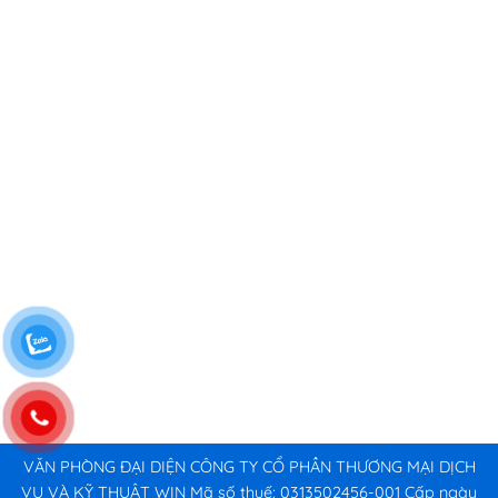
VĂN PHÒNG ĐẠI DIỆN CÔNG TY CỔ PHẦN THƯƠNG MẠI DỊCH
VỤ VÀ KỸ THUẬT WIN Mã số thuế: 0313502456-001 Cấp ngày