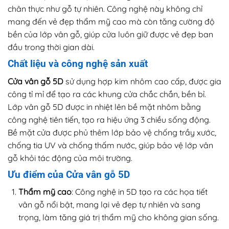
chân thực như gỗ tự nhiên. Công nghệ này không chỉ
mang đến vẻ đẹp thẩm mỹ cao mà còn tăng cường độ
bền của lớp vân gỗ, giúp cửa luôn giữ được vẻ đẹp ban
đầu trong thời gian dài.
Chất liệu và công nghệ sản xuất
Cửa vân gỗ 5D
sử dụng hợp kim nhôm cao cấp, được gia
công tỉ mỉ để tạo ra các khung cửa chắc chắn, bền bỉ.
Lớp vân gỗ 5D được in nhiệt lên bề mặt nhôm bằng
công nghệ tiên tiến, tạo ra hiệu ứng 3 chiều sống động.
Bề mặt cửa được phủ thêm lớp bảo vệ chống trầy xước,
chống tia UV và chống thấm nước, giúp bảo vệ lớp vân
gỗ khỏi tác động của môi trường.
Ưu điểm của Cửa vân gỗ 5D
Thẩm mỹ cao
: Công nghệ in 5D tạo ra các họa tiết
vân gỗ nổi bật, mang lại vẻ đẹp tự nhiên và sang
trọng, làm tăng giá trị thẩm mỹ cho không gian sống.