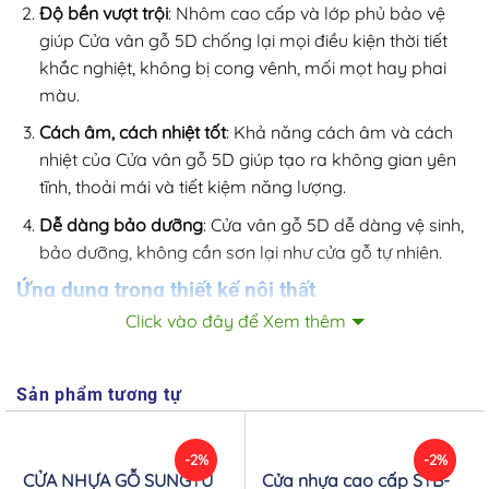
Độ bền vượt trội
: Nhôm cao cấp và lớp phủ bảo vệ
giúp Cửa vân gỗ 5D chống lại mọi điều kiện thời tiết
khắc nghiệt, không bị cong vênh, mối mọt hay phai
màu.
Cách âm, cách nhiệt tốt
: Khả năng cách âm và cách
nhiệt của Cửa vân gỗ 5D giúp tạo ra không gian yên
tĩnh, thoải mái và tiết kiệm năng lượng.
Dễ dàng bảo dưỡng
: Cửa vân gỗ 5D dễ dàng vệ sinh,
bảo dưỡng, không cần sơn lại như cửa gỗ tự nhiên.
Ứng dụng trong thiết kế nội thất
Click vào đây để Xem thêm
Cửa vân gỗ 5D
thích hợp sử dụng trong nhiều không gian
khác nhau, từ nhà ở, căn hộ cao cấp, biệt thự cho đến
các công trình thương mại như khách sạn, nhà hàng. Sản
Sản phẩm tương tự
phẩm này có thể dùng làm cửa chính, cửa phòng ngủ,
cửa sổ, hoặc cửa ban công, mang đến sự đồng nhất và
-2%
-2%
nâng cao giá trị thẩm mỹ cho ngôi nhà.
CỬA NHỰA GỖ SUNGYU
Cửa nhựa cao cấp SYB-