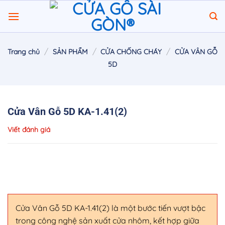
Chuyển
đến
nội
dung
/
/
/
Trang chủ
SẢN PHẨM
CỬA CHỐNG CHÁY
CỬA VÂN GỖ
5D
Cửa Vân Gỗ 5D KA-1.41(2)
Viết đánh giá
Cửa Vân Gỗ 5D KA-1.41(2) là một bước tiến vượt bậc
trong công nghệ sản xuất cửa nhôm, kết hợp giữa