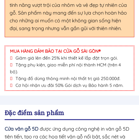
tính năng vượt trội của nhôm và vẻ đẹp tự nhiên của
gỗ. Sản phẩm này mang đến sự lựa chọn hoàn hảo
cho những ai muốn có một không gian sống hiện
đại, sang trọng nhưng vẫn gần gũi với thiên nhiên.
MUA HÀNG ĐẢM BẢO TẠI CỬA GỖ SÀI GÒN®
Giảm giá lên đến 25% khi thiết kế lắp đặt trọn gói.
Tặng phụ kiện, giao miễn phí nội thành HCM (trên 4
bộ).
Tặng đồ dùng thông minh nội thất trị giá 250.000đ.
Cơ hội nhận ưu đãi 50% Gói dịch vụ Bảo hành 5 năm.
Đặc điểm sản phẩm
Cửa vân gỗ 5D
được ứng dụng công nghệ in vân gỗ 5D
tiên tiến, tạo ra các họa tiết vân gỗ nổi bật, sắc nét và