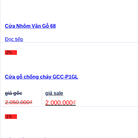
Cửa Nhôm Vân Gỗ 68
Đọc tiếp
-2%
Cửa gỗ chống cháy GCC-P1GL
Original
Current
price
price
was:
is:
2.050.000
₫
2.000.000
₫
2.050.000₫.
2.000.000₫.
-1%