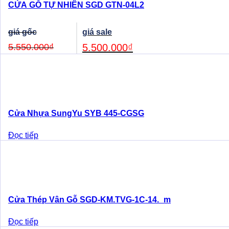
CỬA GỖ TỰ NHIÊN SGD GTN-04L2
Original
Current
price
price
was:
is:
5.550.000
₫
5.500.000
₫
5.550.000₫.
5.500.000₫.
Cửa Nhựa SungYu SYB 445-CGSG
Đọc tiếp
Cửa Thép Vân Gỗ SGD-KM.TVG-1C-14._m
Đọc tiếp