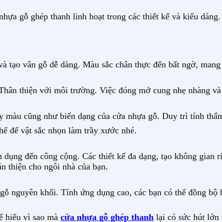
hựa gỗ ghép thanh linh hoạt trong các thiết kế và kiểu dáng.
và tạo vân gỗ dễ dàng. Màu sắc chân thực đến bất ngờ, mang
 Thân thiện với môi trường. Việc đóng mở cung nhẹ nhàng và
ay màu cũng như biến dạng của cửa nhựa gỗ. Duy trì tính thẩ
hế để vật sắc nhọn làm trầy xước nhé.
n dụng đến công cộng. Các thiết kế đa dạng, tạo không gian 
n thiện cho ngôi nhà của bạn.
 gỗ nguyên khối. Tính ứng dụng cao, các bạn có thể đồng bộ h
ể hiểu vì sao mà
cửa nhựa gỗ ghép thanh
lại có sức hút lớn