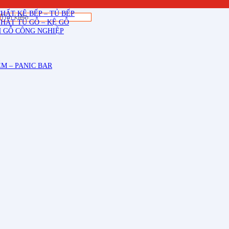
THẤT CẦU THANG GỖ
THẤT KỆ BẾP – TỦ BẾP
Tìm
THẤT TỦ GỖ – KỆ GỖ
kiếm:
 GỖ CÔNG NGHIỆP
M – PANIC BAR