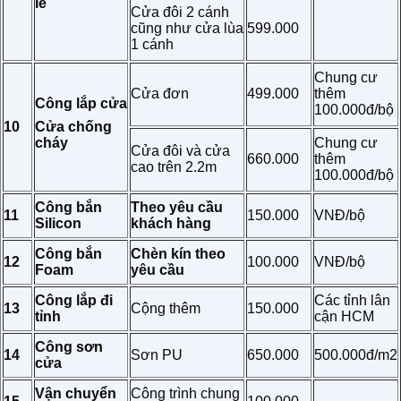
lẻ
Cửa đôi 2 cánh
cũng như cửa lùa
599.000
1 cánh
Chung cư
Cửa đơn
499.000
thêm
Công lắp cửa
100.000đ/bộ
10
Cửa chống
cháy
Chung cư
Cửa đôi và cửa
660.000
thêm
cao trên 2.2m
100.000đ/bộ
Công bắn
Theo yêu cầu
11
150.000
VNĐ/bộ
Silicon
khách hàng
Công bắn
Chèn kín theo
12
100.000
VNĐ/bộ
Foam
yêu cầu
Công lắp đi
Các tỉnh lân
13
Cộng thêm
150.000
tỉnh
cận HCM
Công sơn
14
Sơn PU
650.000
500.000đ/m2
cửa
Vận chuyển
Công trình chung