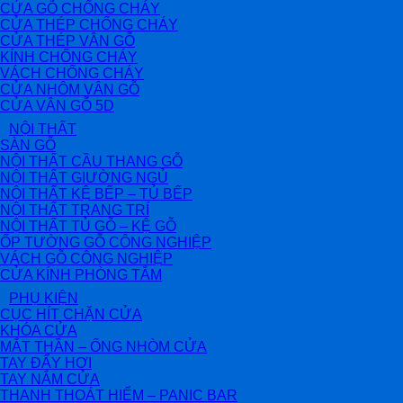
CỬA GỖ CHỐNG CHÁY
CỬA THÉP CHỐNG CHÁY
CỬA THÉP VÂN GỖ
KÍNH CHỐNG CHÁY
VÁCH CHỐNG CHÁY
CỬA NHÔM VÂN GỖ
CỬA VÂN GỖ 5D
NỘI THẤT
SÀN GỖ
NỘI THẤT CẦU THANG GỖ
NỘI THẤT GIƯỜNG NGỦ
NỘI THẤT KỆ BẾP – TỦ BẾP
NỘI THẤT TRANG TRÍ
NỘI THẤT TỦ GỖ – KỆ GỖ
ỐP TƯỜNG GỖ CÔNG NGHIỆP
VÁCH GỖ CÔNG NGHIỆP
CỬA KÍNH PHÒNG TẮM
PHỤ KIỆN
CỤC HÍT CHẶN CỬA
KHÓA CỬA
MẮT THẦN – ỐNG NHÒM CỬA
TAY ĐẨY HƠI
TAY NẮM CỬA
THANH THOÁT HIỂM – PANIC BAR