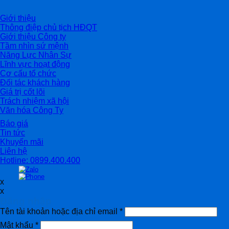
Giới thiệu
Thông điệp chủ tịch HĐQT
Giới thiệu Công ty
Tầm nhìn sứ mệnh
Năng Lực Nhân Sự
Lĩnh vực hoạt động
Cơ cấu tổ chức
Đối tác khách hàng
Giá trị cốt lõi
Trách nhiệm xã hội
Văn hóa Công Ty
Báo giá
Tin tức
Khuyến mãi
Liên hệ
Hotline: 0899.400.400
x
x
Đăng nhập
Tên tài khoản hoặc địa chỉ email
*
Mật khẩu
*