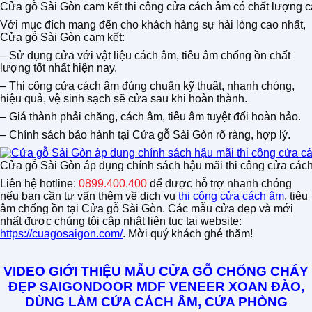
Cửa gỗ Sài Gòn cam kết thi công cửa cách âm có chất lượng 
Với mục đích mang đến cho khách hàng sự hài lòng cao nhất,
Cửa gỗ Sài Gòn cam kết:
– Sử dụng cửa với vật liệu cách âm, tiêu âm chống ồn chất
lượng tốt nhất hiện nay.
– Thi công cửa cách âm đúng chuẩn kỹ thuật, nhanh chóng,
hiệu quả, vệ sinh sạch sẽ cửa sau khi hoàn thành.
– Giá thành phải chăng, cách âm, tiêu âm tuyệt đối hoàn hảo.
– Chính sách bảo hành tại Cửa gỗ Sài Gòn rõ ràng, hợp lý.
Cửa gỗ Sài Gòn áp dụng chính sách hậu mãi thi công cửa cách
Liên hệ hotline:
0899.400.400
để được hỗ trợ nhanh chóng
nếu bạn cần tư vấn thêm về dịch vụ
thi công cửa cách âm
, tiêu
âm chống ồn tại Cửa gỗ Sài Gòn. Các mẫu cửa đẹp và mới
nhất được chúng tôi cập nhật liên tục tại website:
https://cuagosaigon.com/
. Mời quý khách ghé thăm!
VIDEO GIỚI THIỆU MẪU CỬA GỖ CHỐNG CHÁY
ĐẸP SAIGONDOOR MDF VENEER XOAN ĐÀO,
DÙNG LÀM CỬA CÁCH ÂM, CỬA PHÒNG