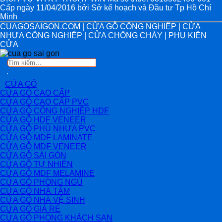
Cấp ngày 11/04/2016 bởi Sở kế hoạch và Đầu tư Tp Hồ Chí
Minh
CUAGOSAIGON.COM | CỬA GỖ CÔNG NGHIỆP | CỬA
NHỰA CÔNG NGHIỆP | CỬA CHỐNG CHÁY | PHỤ KIỆN
CỬA
Tìm
kiếm:
CỬA GỖ
CỬA GỖ CAO CẤP
CỬA GỖ CAO CẤP PVC
CỬA GỖ CÔNG NGHIỆP HDF
CỬA GỖ HDF VENEER
CỬA GỖ PHỦ NHỰA PVC
CỬA GỖ MDF LAMINATE
CỬA GỖ MDF VENEER
CỬA GỖ SÀI GÒN
CỬA GỖ TỰ NHIÊN
CỬA GỖ MDF MELAMINE
CỬA GỖ PHÒNG NGỦ
CỬA GỖ NHÀ TẮM
CỬA GỖ NHÀ VỆ SINH
CỬA GỖ GIÁ RẺ
CỬA GỖ PHÒNG KHÁCH SẠN