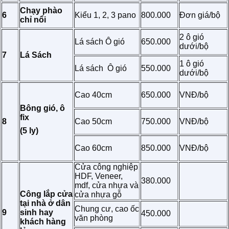
Chạy phào
6
Kiểu 1, 2, 3 pano
800.000
Đơn giá/bộ
chỉ nổi
2 ô gió
Lá sách Ô gió
650.000
dưới/bộ
7
Lá Sách
1 ô gió
Lá sách Ô gió
550.000
dưới/bộ
Cao 40cm
650.000
VNĐ/bộ
Bông gió, ô
fix
8
Cao 50cm
750.000
VNĐ/bộ
(5 ly)
Cao 60cm
850.000
VNĐ/bộ
Cửa công nghiệp
HDF, Veneer,
380.000
mdf, cửa nhựa và
Công lắp cửa
cửa nhựa gỗ
tại nhà ở dân
Chung cư, cao ốc
9
sinh hay
450.000
văn phòng
khách hàng