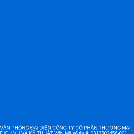
VĂN PHÒNG ĐẠI DIỆN CÔNG TY CỔ PHẦN THƯƠNG MẠI
DỊCH VỤ VÀ KỸ THUẬT WIN Mã số thuế: 0313502456-001