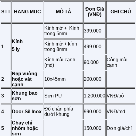
Đơn Giá
STT
HẠNG MỤC
MÔ TẢ
GHI CHÚ
(VNĐ)
Kính mờ + Kính
399.000
trong 5mm
Kính
Kính mờ + kính
1
499.000
5 ly
trong 8mm
Kính mài cạnh
Công mài
90.000
(md)
cạnh
Nẹp vuông
2
hoặc vát
10x45mm
200.000
cạnh
Khung bao
3
Sơn PU
1.200.000
VNĐ/bộ
sơn
Đố chân phía
4
Door Sil Inox
990.000
VNĐ/md
dưới khung
Chạy chỉ
5
nhôm hoặc
150.000
Đơn giá/chỉ
sơn