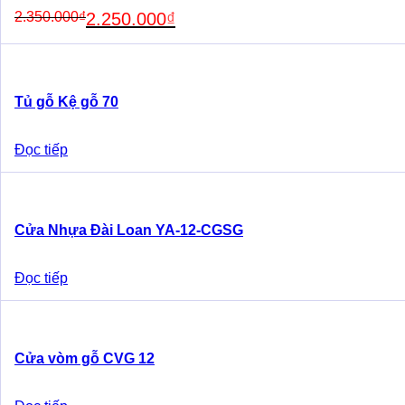
Original
Current
2.350.000
₫
2.250.000
₫
price
price
was:
is:
2.350.000₫.
2.250.000₫.
Tủ gỗ Kệ gỗ 70
Đọc tiếp
Cửa Nhựa Đài Loan YA-12-CGSG
Đọc tiếp
Cửa vòm gỗ CVG 12