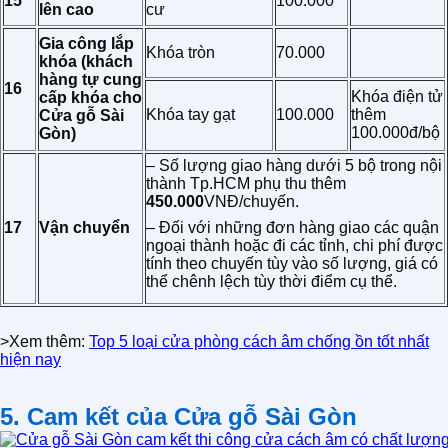
15
100.000
lên cao
cư
Gia công lắp
Khóa tròn
70.000
khóa (khách
hàng tự cung
16
Khóa điện tử
cấp khóa cho
Khóa tay gạt
100.000
thêm
Cửa gỗ Sài
100.000đ/bộ
Gòn)
– Số lượng giao hàng dưới 5 bộ trong nội
thành Tp.HCM phụ thu thêm
450.000
VNĐ/chuyến.
17
Vận chuyển
– Đối với những đơn hàng giao các quận
ngoại thành hoặc đi các tỉnh, chi phí được
tính theo chuyến tùy vào số lượng, giá có
thể chênh lệch tùy thời điểm cụ thể.
>Xem thêm:
T
op 5 loại cửa phòng cách âm chống ồn tốt nhất
hiện nay
5. Cam kết của Cửa gỗ Sài Gòn