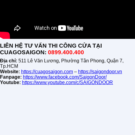
LIÊN HỆ TƯ VẤN THI CÔNG CỬA TẠI
CUAGOSAIGON:
0899.400.400
Địa chỉ:
511 Lê Văn Lương, Phường Tân Phong, Quận 7,
Tp.HCM
Website:
https://cuagosaigon.com
–
https://saigondoor.vn
Fanpage:
https://www.facebook.com/SaigonDoor/
Youtube:
https://www.youtube.com/c/SAIGONDOOR