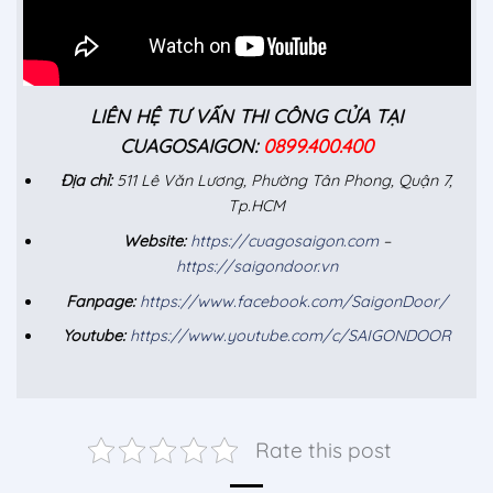
LIÊN HỆ TƯ VẤN THI CÔNG CỬA TẠI
CUAGOSAIGON:
0899.400.400
Địa chỉ:
511 Lê Văn Lương, Phường Tân Phong, Quận 7,
Tp.HCM
Website:
https://cuagosaigon.com
–
https://saigondoor.vn
Fanpage:
https://www.facebook.com/SaigonDoor/
Youtube:
https://www.youtube.com/c/SAIGONDOOR
Rate this post