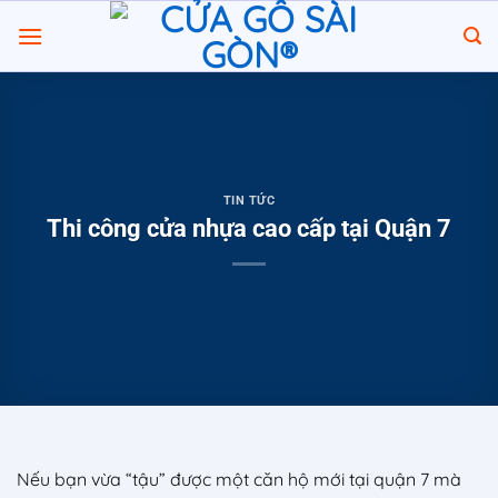
Chuyển
đến
nội
dung
TIN TỨC
Thi công cửa nhựa cao cấp tại Quận 7
Nếu bạn vừa “tậu” được một căn hộ mới tại quận 7 mà