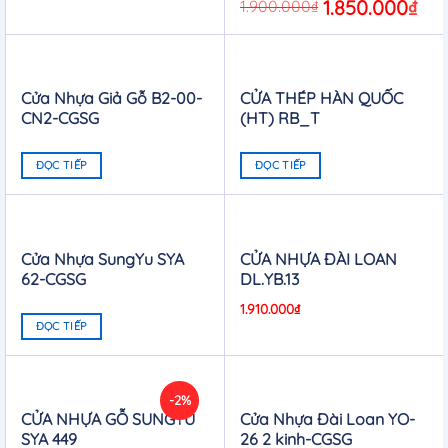
Original
1.850.000
₫
Curr
1.900.000
₫
price
price
was:
is:
1.900.000₫.
1.850
Cửa Nhựa Giả Gỗ B2-00-
CỬA THÉP HÀN QUỐC
CN2-CGSG
(HT) RB_T
ĐỌC TIẾP
ĐỌC TIẾP
Cửa Nhựa SungYu SYA
CỬA NHỰA ĐÀI LOAN
62-CGSG
DL.YB.13
1.910.000
₫
ĐỌC TIẾP
-2%
CỬA NHỰA GỖ SUNGYU
Cửa Nhựa Đài Loan YO-
SYA 449
26 2 kinh-CGSG