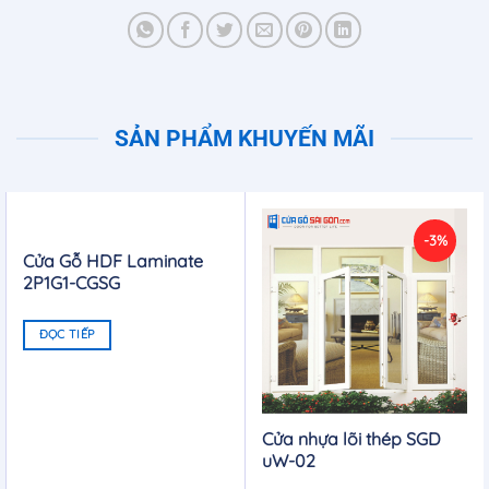
SẢN PHẨM KHUYẾN MÃI
-3%
Cửa Gỗ HDF Laminate
2P1G1-CGSG
ĐỌC TIẾP
Cửa nhựa lõi thép SGD
uW-02