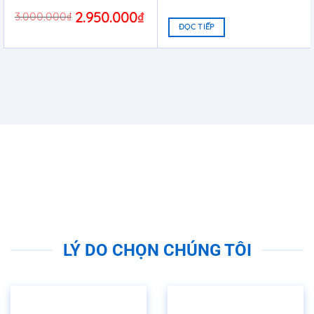
Original
2.950.000
₫
Current
3.000.000
₫
price
price
ĐỌC TIẾP
was:
is:
3.000.000₫.
2.950.000₫.
LÝ DO CHỌN CHÚNG TÔI