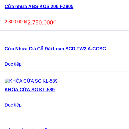
Cửa nhựa ABS KOS 206-FZ805
Original
Current
2.800.000
₫
2.750.000
₫
price
price
was:
is:
2.800.000₫.
2.750.000₫.
Cửa Nhựa Giả Gỗ Đài Loan SGD TW2 A-CGSG
Đọc tiếp
KHÓA CỬA SG.KL-589
Đọc tiếp