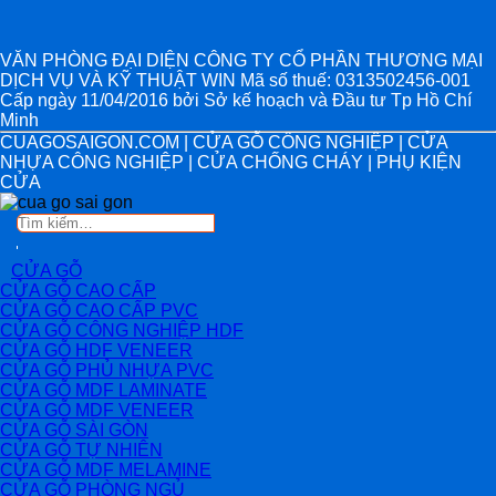
VĂN PHÒNG ĐẠI DIỆN CÔNG TY CỔ PHẦN THƯƠNG MẠI
DỊCH VỤ VÀ KỸ THUẬT WIN Mã số thuế: 0313502456-001
Cấp ngày 11/04/2016 bởi Sở kế hoạch và Đầu tư Tp Hồ Chí
Minh
CUAGOSAIGON.COM | CỬA GỖ CÔNG NGHIỆP | CỬA
NHỰA CÔNG NGHIỆP | CỬA CHỐNG CHÁY | PHỤ KIỆN
CỬA
Tìm
kiếm:
CỬA GỖ
CỬA GỖ CAO CẤP
CỬA GỖ CAO CẤP PVC
CỬA GỖ CÔNG NGHIỆP HDF
CỬA GỖ HDF VENEER
CỬA GỖ PHỦ NHỰA PVC
CỬA GỖ MDF LAMINATE
CỬA GỖ MDF VENEER
CỬA GỖ SÀI GÒN
CỬA GỖ TỰ NHIÊN
CỬA GỖ MDF MELAMINE
CỬA GỖ PHÒNG NGỦ