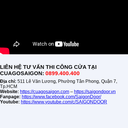
LIÊN HỆ TƯ VẤN THI CÔNG CỬA TẠI
CUAGOSAIGON:
0899.400.400
Địa chỉ:
511 Lê Văn Lương, Phường Tân Phong, Quận 7,
Tp.HCM
Website:
https://cuagosaigon.com
–
https://saigondoor.vn
Fanpage:
https://www.facebook.com/SaigonDoor/
Youtube:
https://www.youtube.com/c/SAIGONDOOR