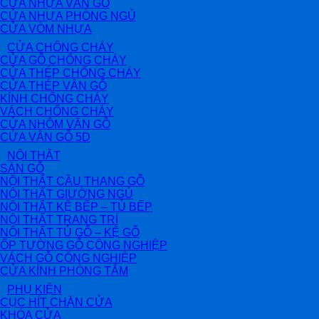
CỬA NHỰA VÂN GỖ
CỬA NHỰA PHÒNG NGỦ
CỬA VÒM NHỰA
CỬA CHỐNG CHÁY
CỬA GỖ CHỐNG CHÁY
CỬA THÉP CHỐNG CHÁY
CỬA THÉP VÂN GỖ
KÍNH CHỐNG CHÁY
VÁCH CHỐNG CHÁY
CỬA NHÔM VÂN GỖ
CỬA VÂN GỖ 5D
NỘI THẤT
SÀN GỖ
NỘI THẤT CẦU THANG GỖ
NỘI THẤT GIƯỜNG NGỦ
NỘI THẤT KỆ BẾP – TỦ BẾP
NỘI THẤT TRANG TRÍ
NỘI THẤT TỦ GỖ – KỆ GỖ
ỐP TƯỜNG GỖ CÔNG NGHIỆP
VÁCH GỖ CÔNG NGHIỆP
CỬA KÍNH PHÒNG TẮM
PHỤ KIỆN
CỤC HÍT CHẶN CỬA
KHÓA CỬA