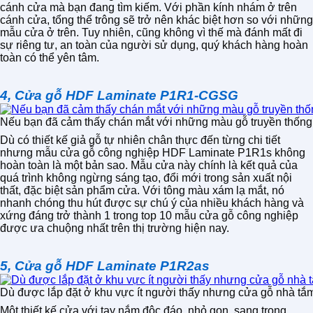
cánh cửa mà bạn đang tìm kiếm. Với phần kính nhám ở trên
cánh cửa, tổng thể trông sẽ trở nên khác biệt hơn so với những
mẫu cửa ở trên. Tuy nhiên, cũng không vì thế mà đánh mất đi
sự riêng tư, an toàn của người sử dụng, quý khách hàng hoàn
toàn có thể yên tâm.
4, Cửa gỗ HDF Laminate P1R1-CGSG
Nếu bạn đã cảm thấy chán mắt với những màu gỗ truyền thống 
Dù có thiết kế giả gỗ tự nhiên chân thực đến từng chi tiết
nhưng mẫu cửa gỗ công nghiệp HDF Laminate P1R1s không
hoàn toàn là một bản sao. Mẫu cửa này chính là kết quả của
quá trình không ngừng sáng tạo, đổi mới trong sản xuất nội
thất, đặc biệt sản phẩm cửa. Với tông màu xám lạ mắt, nó
nhanh chóng thu hút được sự chú ý của nhiều khách hàng và
xứng đáng trở thành 1 trong top 10 mẫu cửa gỗ công nghiệp
được ưa chuộng nhất trên thị trường hiện nay.
5, Cửa gỗ HDF Laminate P1R2as
Dù được lắp đặt ở khu vực ít người thấy nhưng cửa gỗ nhà tắm
Một thiết kế cửa với tay nắm độc đáo, nhỏ gọn, sang trọng,