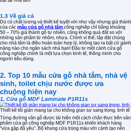
đặt tại nhà tắm
1.3 Về giá cả
Dù có chất lượng và thiết kế tuyệt vời như vậy nhưng giá thành
của các
mẫu cửa gỗ nhà tắm
công nghiệp chỉ bằng khoảng
50 – 70% giá thành gỗ tự nhiên, cũng không quá đắt so với
những sản phẩm từ nhôm, nhựa. Chính vì thế, lắp đặt chúng
cho nhà tắm là điều hoàn toàn hợp lý, không tạo ra bất cứ gánh
nặng nào cho ngân sách nhà bạn! Đầu tư một cánh cửa gỗ
công nghiệp chính là một lựa chọn kinh tế, thông minh cho
người tiêu dùng.
2. Top 10 mẫu cửa gỗ nhà tắm, nhà vệ
sinh, toilet chịu nước được ưa
chuộng hiện nay
1, Cửa gỗ MDF Laminate P1R11s
Thiết kế tối giản mang lại cho không gian sự sang trọng, tinh 
Từng đường vân gỗ được tái hiện một cách chân thực trên sản
phẩm cửa gỗ công nghiệp MDF P1R11s khiến khách hàng
“vừa gặp đã yêu”. Bộ khung cửa trùng màu với cánh tạo nên