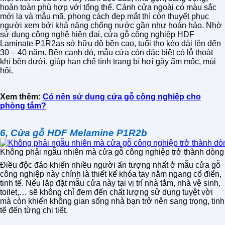
hoàn toàn phù hợp với tổng thể. Cánh cửa ngoài có màu sắc
mới lạ và mẫu mã, phong cách đẹp mắt thì còn thuyết phục
người xem bởi khả năng chống nước gần như hoàn hảo. Nhờ
sử dụng công nghệ hiện đại, cửa gỗ công nghiệp HDF
Laminate P1R2as sở hữu độ bền cao, tuổi thọ kéo dài lên đến
30 – 40 năm. Bên cạnh đó, mẫu cửa còn đặc biệt có lỗ thoát
khí bên dưới, giúp hạn chế tình trạng bí hơi gây ẩm mốc, mùi
hôi.
Xem thêm:
Có nên sử dụng cửa gỗ công nghiệp cho
phòng tắm?
6, Cửa gỗ HDF Melamine P1R2b
Không phải ngẫu nhiên mà cửa gỗ công nghiệp trở thành dòng 
Điều độc đáo khiến nhiều người ấn tượng nhất ở mẫu cửa gỗ
công nghiệp này chính là thiết kế khóa tay nằm ngang cổ điển,
tinh tế. Nếu lắp đặt mẫu cửa này tại vị trí nhà tắm, nhà vệ sinh,
toilet,… sẽ không chỉ đem đến chất lượng sử dụng tuyệt vời
mà còn khiến không gian sống nhà bạn trở nên sang trọng, tinh
tế đến từng chi tiết.