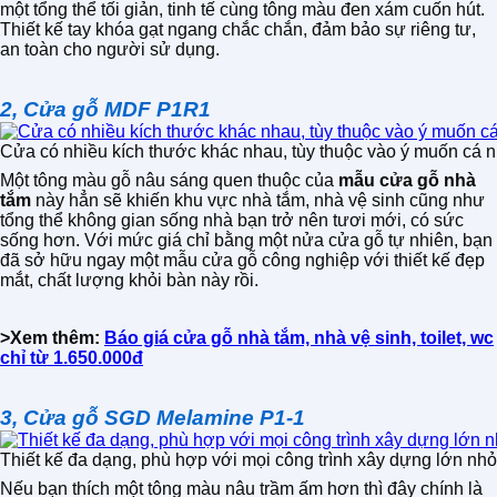
một tổng thể tối giản, tinh tế cùng tông màu đen xám cuốn hút.
Thiết kế tay khóa gạt ngang chắc chắn, đảm bảo sự riêng tư,
an toàn cho người sử dụng.
2, Cửa gỗ MDF P1R1
Cửa có nhiều kích thước khác nhau, tùy thuộc vào ý muốn cá 
Một tông màu gỗ nâu sáng quen thuộc của
mẫu cửa gỗ nhà
tắm
này hẳn sẽ khiến khu vực nhà tắm, nhà vệ sinh cũng như
tổng thể không gian sống nhà bạn trở nên tươi mới, có sức
sống hơn. Với mức giá chỉ bằng một nửa cửa gỗ tự nhiên, bạn
đã sở hữu ngay một mẫu cửa gỗ công nghiệp với thiết kế đẹp
mắt, chất lượng khỏi bàn này rồi.
>Xem thêm:
Báo giá cửa gỗ nhà tắm, nhà vệ sinh, toilet, wc
chỉ từ 1.650.000đ
3, Cửa gỗ SGD Melamine P1-1
Thiết kế đa dạng, phù hợp với mọi công trình xây dựng lớn nh
Nếu bạn thích một tông màu nâu trầm ấm hơn thì đây chính là