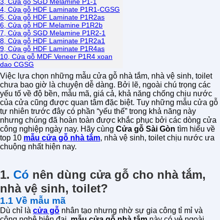
3, Cửa gỗ SGD Melamine P1-1
4, Cửa gỗ HDF Laminate P1R1-CGSG
5, Cửa gỗ HDF Laminate P1R2as
6, Cửa gỗ HDF Melamine P1R2b
7, Cửa gỗ SGD Melamine P1R2-1
8, Cửa gỗ HDF Laminate P1R2a1
9, Cửa gỗ HDF Laminate P1R4as
10, Cửa gỗ MDF Veneer P1R4 xoan
dao CGSG
Việc lựa chọn những mẫu cửa gỗ nhà tắm, nhà vệ sinh, toilet
chưa bao giờ là chuyện dễ dàng. Bởi lẽ, ngoài chú trọng các
yếu tố về độ bền, mẫu mã, giá cả, khả năng chống chịu nước
của cửa cũng được quan tâm đặc biệt. Tuy những mẫu cửa gỗ
tự nhiên trước đây có phần “yếu thế” trong khả năng này
nhưng chúng đã hoàn toàn được khắc phục bởi các dòng cửa
công nghiệp ngày nay. Hãy cùng
Cửa gỗ Sài Gòn
tìm hiểu về
top 10
mẫu cửa gỗ nhà tắm
, nhà vệ sinh, toilet chịu nước ưa
chuộng nhất hiện nay.
1.
Có
nên dùng cửa gỗ cho nhà tắm,
nhà vệ sinh, toilet?
1.1 Về mẫu mã
Dù chỉ là
cửa gỗ
nhân tạo nhưng nhờ sự gia công tỉ mỉ và
công nghệ hiện đại,
mẫu cửa gỗ nhà tắm
này có vẻ ngoài