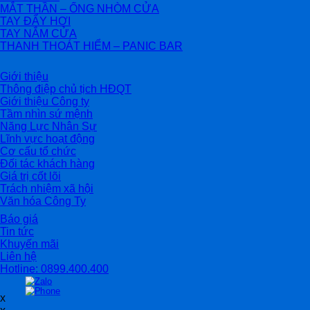
MẮT THẦN – ỐNG NHÒM CỬA
TAY ĐẨY HƠI
TAY NẮM CỬA
THANH THOÁT HIỂM – PANIC BAR
Giới thiệu
Thông điệp chủ tịch HĐQT
Giới thiệu Công ty
Tầm nhìn sứ mệnh
Năng Lực Nhân Sự
Lĩnh vực hoạt động
Cơ cấu tổ chức
Đối tác khách hàng
Giá trị cốt lõi
Trách nhiệm xã hội
Văn hóa Công Ty
Báo giá
Tin tức
Khuyến mãi
Liên hệ
Hotline: 0899.400.400
x