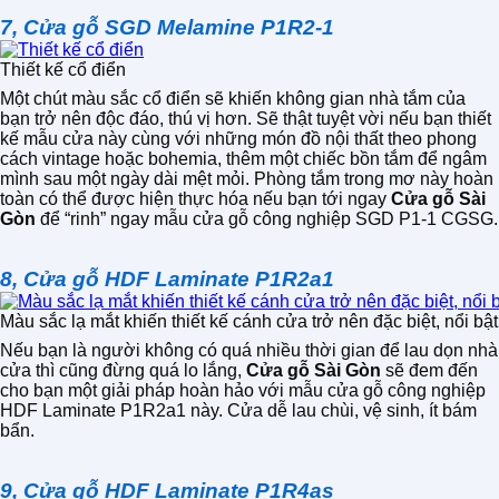
7, Cửa gỗ SGD Melamine P1R2-1
Thiết kế cổ điển
Một chút màu sắc cổ điển sẽ khiến không gian nhà tắm của
bạn trở nên độc đáo, thú vị hơn. Sẽ thật tuyệt vời nếu bạn thiết
kế mẫu cửa này cùng với những món đồ nội thất theo phong
cách vintage hoặc bohemia, thêm một chiếc bồn tắm để ngâm
mình sau một ngày dài mệt mỏi. Phòng tắm trong mơ này hoàn
toàn có thể được hiện thực hóa nếu bạn tới ngay
Cửa gỗ Sài
Gòn
để “rinh” ngay mẫu cửa gỗ công nghiệp SGD P1-1 CGSG.
8, Cửa gỗ HDF Laminate P1R2a1
Màu sắc lạ mắt khiến thiết kế cánh cửa trở nên đặc biệt, nổi bật
Nếu bạn là người không có quá nhiều thời gian để lau dọn nhà
cửa thì cũng đừng quá lo lắng,
Cửa gỗ Sài Gòn
sẽ đem đến
cho bạn một giải pháp hoàn hảo với mẫu cửa gỗ công nghiệp
HDF Laminate P1R2a1 này. Cửa dễ lau chùi, vệ sinh, ít bám
bẩn.
9, Cửa gỗ HDF Laminate P1R4as