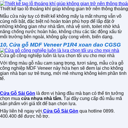
Thiết kế tạo lỗ thoáng khí giúp không gian trở nên thông thoán
Mẫu cửa này tuy có thiết kế không mấy lạ mắt nhưng vẫn vô
cùng nổi bật, đặc biệt nó hoàn toàn phù hợp để lắp đặt ở
những không gian như nhà tắm, nhà vệ sinh, toilet nhờ khả
năng chống nước hoàn hảo, không chịu các tác động xấu từ
môi trường bên ngoài, không gây cong vênh, biến dạng.
10, Cửa gỗ MDF Veneer P1R4 xoan dao CGSG
Cửa gỗ công nghiệp luôn là lựa chọn tối ưu cho mọi nhà
Với tông màu gỗ nâu cam sang trọng, tươi sáng, mẫu cửa gỗ
công nghiệp MDF Veneer này hứa hẹn sẽ đem lại cho không
gian nhà bạn sự trẻ trung, mới mẻ nhưng không kém phần tinh
tế.
Cửa Gỗ Sài Gòn
là đơn vị hàng đầu mà bạn có thể tin tưởng
chọn mua
cửa nhựa nhà tắm.
Tại đây cung cấp đủ mẫu mã
sản phẩm với giá tốt để bạn chọn lựa.
Hãy liên hệ ngay với
Cửa Gỗ Sài Gòn
qua hotline 0899.
400.400 để được hỗ trợ.