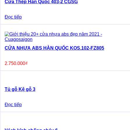
Cửa Thép Hàn Quốc 403-2 CGSG
Đọc tiếp
CỬA NHỰA ABS HÀN QUỐC KOS.102-FZ805
2.750.000
₫
Tủ gỗ Kệ gỗ 3
Đọc tiếp