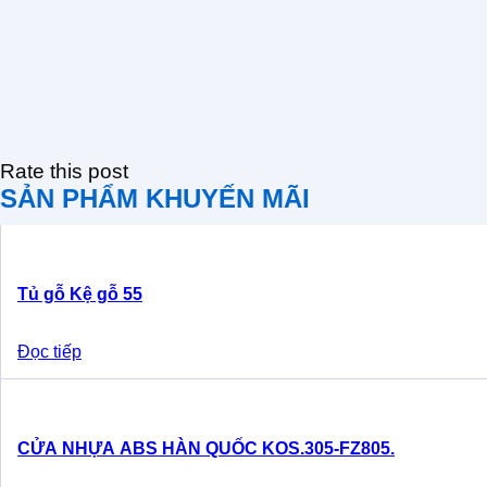
Rate this post
SẢN PHẨM KHUYẾN MÃI
Tủ gỗ Kệ gỗ 55
Đọc tiếp
CỬA NHỰA ABS HÀN QUỐC KOS.305-FZ805.