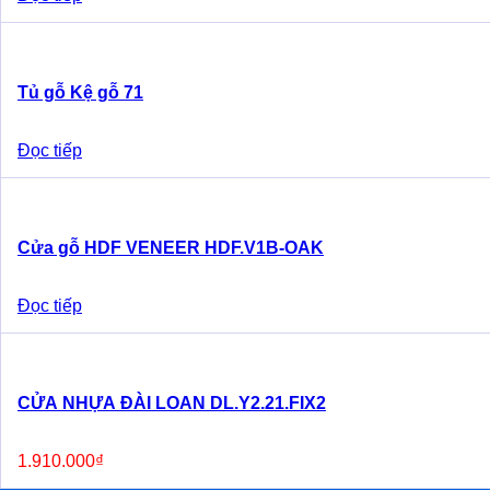
Tủ gỗ Kệ gỗ 71
Đọc tiếp
Cửa gỗ HDF VENEER HDF.V1B-OAK
Đọc tiếp
CỬA NHỰA ĐÀI LOAN DL.Y2.21.FIX2
1.910.000
₫