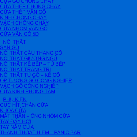
CỬA GỖ CHỐNG CHÁY
CỬA THÉP CHỐNG CHÁY
CỬA THÉP VÂN GỖ
KÍNH CHỐNG CHÁY
VÁCH CHỐNG CHÁY
CỬA NHÔM VÂN GỖ
CỬA VÂN GỖ 5D
NỘI THẤT
SÀN GỖ
NỘI THẤT CẦU THANG GỖ
NỘI THẤT GIƯỜNG NGỦ
NỘI THẤT KỆ BẾP – TỦ BẾP
NỘI THẤT TRANG TRÍ
NỘI THẤT TỦ GỖ – KỆ GỖ
ỐP TƯỜNG GỖ CÔNG NGHIỆP
VÁCH GỖ CÔNG NGHIỆP
CỬA KÍNH PHÒNG TẮM
PHỤ KIỆN
CỤC HÍT CHẶN CỬA
KHÓA CỬA
MẮT THẦN – ỐNG NHÒM CỬA
TAY ĐẨY HƠI
TAY NẮM CỬA
THANH THOÁT HIỂM – PANIC BAR