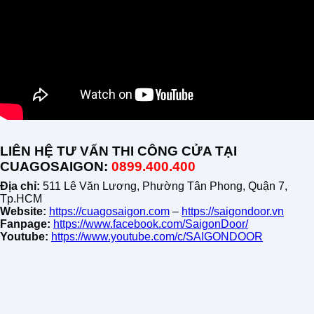
LIÊN HỆ TƯ VẤN THI CÔNG CỬA TẠI
CUAGOSAIGON:
0899.400.400
Địa chỉ:
511 Lê Văn Lương, Phường Tân Phong, Quận 7,
Tp.HCM
Website:
https://cuagosaigon.com
–
https://saigondoor.vn
Fanpage:
https://www.facebook.com/SaigonDoor/
Youtube:
https://www.youtube.com/c/SAIGONDOOR