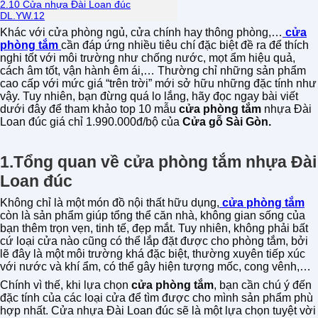
2.10 Cửa nhựa Đài Loan đúc
DL.YW.12
Khác với cửa phòng ngủ, cửa chính hay thông phòng,…
cửa
phòng tắm
cần đáp ứng nhiều tiêu chí đặc biệt đề ra để thích
nghi tốt với môi trường như chống nước, mọt ẩm hiệu quả,
cách âm tốt, vận hành êm ái,… Thường chỉ những sản phẩm
cao cấp với mức giá “trên trời” mới sở hữu những đặc tính như
vậy. Tuy nhiên, bạn đừng quá lo lắng, hãy đọc ngay bài viết
dưới đây để tham khảo top 10 mẫu
cửa phòng tắm
nhựa Đài
Loan đúc giá chỉ 1.990.000đ/bộ của
Cửa gỗ Sài Gòn.
1.Tổng quan về cửa phòng tắm nhựa Đài
Loan đúc
Không chỉ là một món đồ nội thất hữu dụng,
cửa phòng tắm
còn là sản phẩm giúp tổng thể căn nhà, không gian sống của
bạn thêm trọn vẹn, tinh tế, đẹp mắt. Tuy nhiên, không phải bất
cứ loại cửa nào cũng có thể lắp đặt được cho phòng tắm, bởi
lẽ đây là một môi trường khá đặc biệt, thường xuyên tiếp xúc
với nước và khí ẩm, có thể gây hiện tượng mốc, cong vênh,…
Chính vì thế, khi lựa chọn
cửa phòng tắm
, bạn cần chú ý đến
đặc tính của các loại cửa để tìm được cho mình sản phẩm phù
hợp nhất. Cửa nhựa Đài Loan đúc sẽ là một lựa chọn tuyệt vời