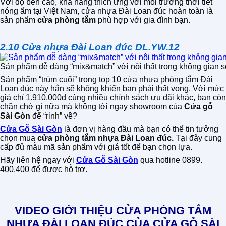
Với độ bền cao, khả năng thích ứng với môi trường thời tiết
nóng ẩm tại Việt Nam, cửa nhựa Đài Loan đúc hoàn toàn là
sản phẩm
cửa phòng tắm
phù hợp với gia đình bạn.
2.10 Cửa nhựa Đài Loan đúc DL.YW.12
Sản phẩm dễ dàng “mix&match” với nội thất trong không gian 
Sản phẩm “trùm cuối” trong top 10 cửa nhựa phòng tắm Đài
Loan đúc này hẳn sẽ không khiến bạn phải thất vọng. Với mức
giá chỉ 1.910.000đ cùng nhiều chính sách ưu đãi khác, bạn còn
chần chờ gì nữa mà không tới ngay showroom của
Cửa gỗ
Sài Gòn
để “rinh” về?
Cửa Gỗ Sài Gòn
là đơn vị hàng đầu mà bạn có thể tin tưởng
chọn mua
cửa phòng tắm nhựa Đài Loan đúc.
Tại đây cung
cấp đủ mẫu mã sản phẩm với giá tốt để bạn chọn lựa.
Hãy liên hệ ngay với
Cửa Gỗ Sài Gòn
qua hotline 0899.
400.400 để được hỗ trợ.
VIDEO GIỚI THIỆU CỬA PHÒNG TẮM
NHỰA ĐÀI LOAN ĐÚC CỦA CỬA GỖ SÀI