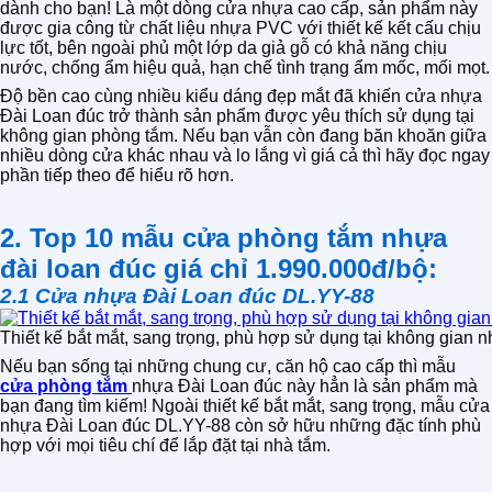
dành cho bạn! Là một dòng cửa nhựa cao cấp, sản phẩm này
được gia công từ chất liệu nhựa PVC với thiết kế kết cấu chịu
lực tốt, bên ngoài phủ một lớp da giả gỗ có khả năng chịu
nước, chống ẩm hiệu quả, hạn chế tình trạng ẩm mốc, mối mọt.
Độ bền cao cùng nhiều kiểu dáng đẹp mắt đã khiến cửa nhựa
Đài Loan đúc trở thành sản phẩm được yêu thích sử dụng tại
không gian phòng tắm. Nếu bạn vẫn còn đang băn khoăn giữa
nhiều dòng cửa khác nhau và lo lắng vì giá cả thì hãy đọc ngay
phần tiếp theo để hiểu rõ hơn.
2. Top 10 mẫu cửa phòng tắm nhựa
đài loan đúc
giá chỉ 1.990.000đ/bộ:
2.1 Cửa nhựa Đài Loan đúc DL.YY-88
Thiết kế bắt mắt, sang trọng, phù hợp sử dụng tại không gian 
Nếu bạn sống tại những chung cư, căn hộ cao cấp thì mẫu
cửa phòng tắm
nhựa Đài Loan đúc này hẳn là sản phẩm mà
bạn đang tìm kiếm! Ngoài thiết kế bắt mắt, sang trọng, mẫu cửa
nhựa Đài Loan đúc DL.YY-88 còn sở hữu những đặc tính phù
hợp với mọi tiêu chí để lắp đặt tại nhà tắm.