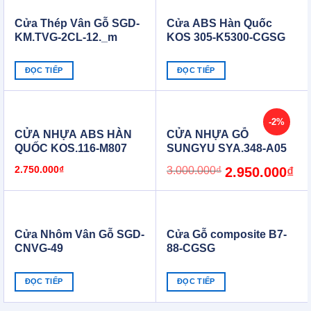
Cửa Thép Vân Gỗ SGD-
Cửa ABS Hàn Quốc
KM.TVG-2CL-12._m
KOS 305-K5300-CGSG
ĐỌC TIẾP
ĐỌC TIẾP
-2%
CỬA NHỰA ABS HÀN
CỬA NHỰA GỖ
QUỐC KOS.116-M807
SUNGYU SYA.348-A05
Original
Cur
2.750.000
₫
3.000.000
₫
2.950.000
₫
price
pric
was:
is:
3.000.000₫.
2.9
Cửa Nhôm Vân Gỗ SGD-
Cửa Gỗ composite B7-
CNVG-49
88-CGSG
ĐỌC TIẾP
ĐỌC TIẾP