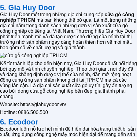
5. Gia Huy Door
Gia Huy Door một trong những địa chỉ cung cấp
cửa gỗ công
nghiệp TPHCM
mà bạn không thể bỏ qua. Là một trong những
địa chỉ nằm trong danh sách những đơn vị sản xuất cửa gỗ
công nghiệp có tiếng tại Việt Nam. Thương hiệu Gia Huy Door
phát triển mạnh mẽ và đã tạo được chỗ đứng của mình tại thị
trường nhờ sản phẩm ngày càng hoàn thiện hơn về mọi mặt,
bao gồm cả về chất lượng và giá thành.
Kể từ thành lập cho đến hiện nay, Gia Huy Door đã rất nổi tiếng
bởi quy mô và tính chuyên nghiệp. Theo thời gian, nơi đây đã
và đang khẳng định được vị thế của mình, dần mở rộng hoạt
động cung ứng sản phẩm không chỉ tại TPHCM mà cả các
vùng lân cận. Là địa chỉ sản xuất cửa gỗ uy tín, gây ấn tượng
cao bởi dòng cửa gỗ công nghiệp bền đẹp, giá thành phải
chăng.
Website: https://giahuydoor.vn/
Hotline: 0886.500.500
6. Ecodoor
Ecodoor luôn nỗ lực hết mình để hiện đại hóa trang thiết bị sản
xuất, ứng dụng công nghệ máy móc hiện đại để mang đến sản