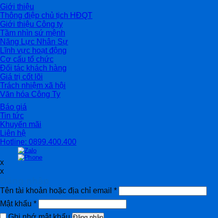
Giới thiệu
Thông điệp chủ tịch HĐQT
Giới thiệu Công ty
Tầm nhìn sứ mệnh
Năng Lực Nhân Sự
Lĩnh vực hoạt động
Cơ cấu tổ chức
Đối tác khách hàng
Giá trị cốt lõi
Trách nhiệm xã hội
Văn hóa Công Ty
Báo giá
Tin tức
Khuyến mãi
Liên hệ
Hotline: 0899.400.400
x
x
Đăng nhập
Tên tài khoản hoặc địa chỉ email
*
Mật khẩu
*
Ghi nhớ mật khẩu
Đăng nhập