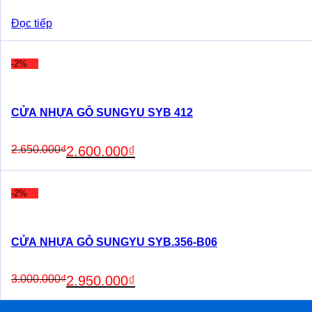
Đọc tiếp
-2%
CỬA NHỰA GỖ SUNGYU SYB 412
Original
Current
2.650.000
₫
2.600.000
₫
price
price
was:
is:
2.650.000₫.
2.600.000₫.
-2%
CỬA NHỰA GỖ SUNGYU SYB.356-B06
Original
Current
3.000.000
₫
2.950.000
₫
price
price
was:
is: