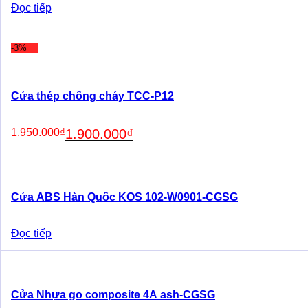
Đọc tiếp
-3%
Cửa thép chống cháy TCC-P12
Original
Current
1.950.000
₫
1.900.000
₫
price
price
was:
is:
1.950.000₫.
1.900.000₫.
Cửa ABS Hàn Quốc KOS 102-W0901-CGSG
Đọc tiếp
Cửa Nhựa go composite 4A ash-CGSG