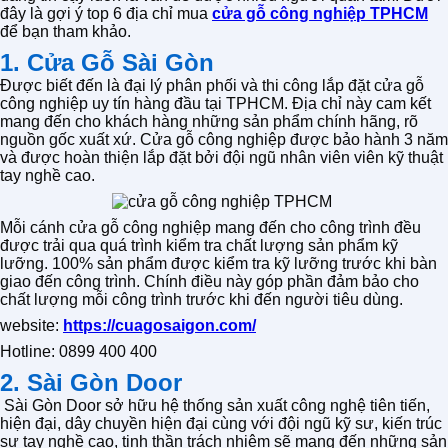
đây là gợi ý top 6 địa chỉ mua
cửa gỗ công nghiệp TPHCM
để bạn tham khảo.
1. Cửa Gỗ Sài Gòn
Được biết đến là đại lý phân phối và thi công lắp đặt cửa gỗ
công nghiệp uy tín hàng đầu tại TPHCM. Địa chỉ này cam kết
mang đến cho khách hàng những sản phẩm chính hãng, rõ
nguồn gốc xuất xứ. Cửa gỗ công nghiệp được bảo hành 3 năm
và được hoàn thiện lắp đặt bởi đội ngũ nhân viên viên kỹ thuật
tay nghề cao.
Mỗi cánh cửa gỗ công nghiệp mang đến cho công trình đều
được trải qua quá trình kiểm tra chất lượng sản phẩm kỹ
lưỡng. 100% sản phẩm được kiểm tra kỹ lưỡng trước khi bàn
giao đến công trình. Chính điều này góp phần đảm bảo cho
chất lượng mỗi công trình trước khi đến người tiêu dùng.
website:
https://cuagosaigon.com/
Hotline: 0899 400 400
2. Sài Gòn Door
Sài Gòn Door sở hữu hệ thống sản xuất công nghệ tiên tiến,
hiện đại, dây chuyền hiện đại cùng với đội ngũ kỹ sư, kiến trúc
sư tay nghề cao, tinh thần trách nhiệm sẽ mang đến những sản