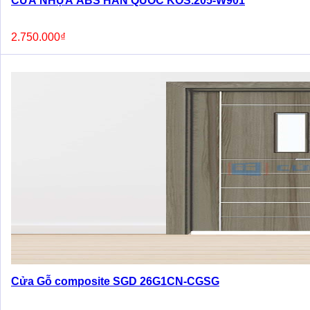
CỬA NHỰA ABS HÀN QUỐC KOS.205-W901
2.750.000
₫
Cửa Gỗ composite SGD 26G1CN-CGSG