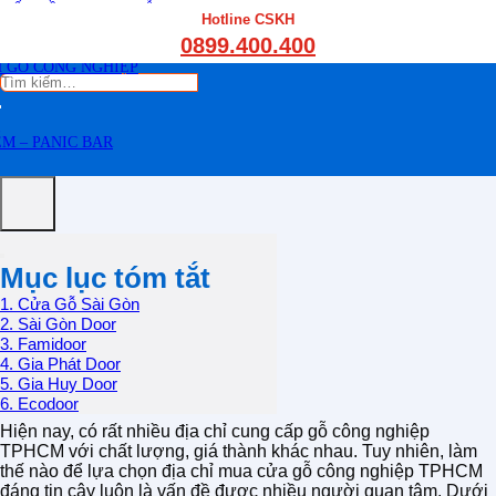
THẤT CẦU THANG GỖ
Hotline CSKH
THẤT KỆ BẾP – TỦ BẾP
0899.400.400
THẤT TỦ GỖ – KỆ GỖ
 GỖ CÔNG NGHIỆP
Tìm
kiếm:
M – PANIC BAR
Mục lục tóm tắt
1. Cửa Gỗ Sài Gòn
2. Sài Gòn Door
3. Famidoor
4. Gia Phát Door
5. Gia Huy Door
6. Ecodoor
Hiện nay, có rất nhiều địa chỉ cung cấp gỗ công nghiệp
TPHCM với chất lượng, giá thành khác nhau. Tuy nhiên, làm
thế nào để lựa chọn địa chỉ mua cửa gỗ công nghiệp TPHCM
đáng tin cậy luôn là vấn đề được nhiều người quan tâm. Dưới