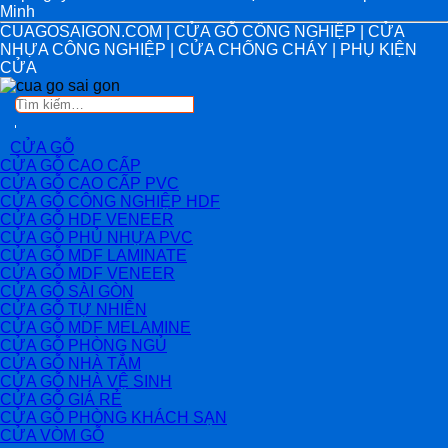
Minh
CUAGOSAIGON.COM | CỬA GỖ CÔNG NGHIỆP | CỬA
NHỰA CÔNG NGHIỆP | CỬA CHỐNG CHÁY | PHỤ KIỆN
CỬA
Tìm
kiếm:
CỬA GỖ
CỬA GỖ CAO CẤP
CỬA GỖ CAO CẤP PVC
CỬA GỖ CÔNG NGHIỆP HDF
CỬA GỖ HDF VENEER
CỬA GỖ PHỦ NHỰA PVC
CỬA GỖ MDF LAMINATE
CỬA GỖ MDF VENEER
CỬA GỖ SÀI GÒN
CỬA GỖ TỰ NHIÊN
CỬA GỖ MDF MELAMINE
CỬA GỖ PHÒNG NGỦ
CỬA GỖ NHÀ TẮM
CỬA GỖ NHÀ VỆ SINH
CỬA GỖ GIÁ RẺ
CỬA GỖ PHÒNG KHÁCH SẠN
CỬA VÒM GỖ