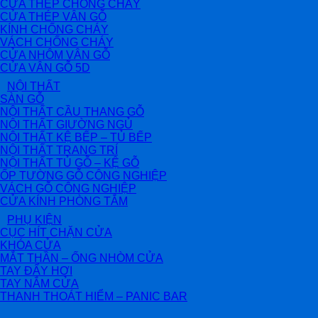
CỬA THÉP CHỐNG CHÁY
CỬA THÉP VÂN GỖ
KÍNH CHỐNG CHÁY
VÁCH CHỐNG CHÁY
CỬA NHÔM VÂN GỖ
CỬA VÂN GỖ 5D
NỘI THẤT
SÀN GỖ
NỘI THẤT CẦU THANG GỖ
NỘI THẤT GIƯỜNG NGỦ
NỘI THẤT KỆ BẾP – TỦ BẾP
NỘI THẤT TRANG TRÍ
NỘI THẤT TỦ GỖ – KỆ GỖ
ỐP TƯỜNG GỖ CÔNG NGHIỆP
VÁCH GỖ CÔNG NGHIỆP
CỬA KÍNH PHÒNG TẮM
PHỤ KIỆN
CỤC HÍT CHẶN CỬA
KHÓA CỬA
MẮT THẦN – ỐNG NHÒM CỬA
TAY ĐẨY HƠI
TAY NẮM CỬA
THANH THOÁT HIỂM – PANIC BAR