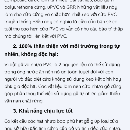
polyurethane cứng, uPVC và GRP. Những vật liệu này
làm cho cửa cứng và chắc hơn nhiều so với cửa PVC
truyền thống. Điều này có nghĩa là cửa của bạn sẽ có
tuổi thọ cao hơn cửa PVC và vẫn có nhu cầu bảo trì thấp
mà chúng tôi liên kết với PVC.
2. 100% thân thiện với môi trường trong tự
nhiên, không độc hại:
Vì bột gỗ và nhựa PVC là 2 nguyên liệu có thể sử dụng
trong ống nước ăn nên nó an toàn tuyệt đối với con
người và đặc biệt cửa không sử dụng keo kết dính hay
phụ gia độc hại. Các vật liệu làm nên cửa nhựa gỗ cũng
góp phần thay thế việc sử dụng gỗ tự nhiên giảm thiểu
vấn nạn chặt rừng.
3. Khả năng chịu lực tốt
Có kết cấu các hạt nhựa bao phủ hạt gỗ giúp loại cửa
này sở hữu đặc tính cứng của gỗ và tính dẻo của nhựa.