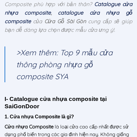
Composite phù hợp với bản thân?
Catalogue cửa
nhựa composite
,
catalogue cửa nhựa gỗ
composite
của
Cửa Gỗ Sài Gòn
cung cấp sẽ giúp
bạn dễ dàng lựa chọn được mẫu cửa ưng ý!.
>Xem thêm: Top 9 mẫu cửa
thông phòng nhựa gỗ
composite SYA
I- Catalogue cửa nhựa composite tại
SaiGonDoor
1. Cửa nhựa Composite là gì?
Cửa nhựa Composite
là loại cửa cao cấp nhất được sử
dụng phổ biến trong các gia đình hiện nay. Không giống