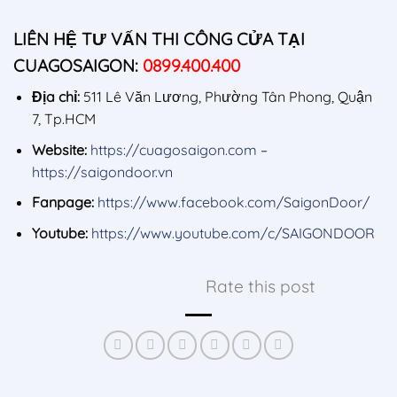
LIÊN HỆ TƯ VẤN THI CÔNG CỬA TẠI
CUAGOSAIGON:
0899.400.400
Địa chỉ:
511 Lê Văn Lương, Phường Tân Phong, Quận
7, Tp.HCM
Website:
https://cuagosaigon.com
–
https://saigondoor.vn
Fanpage:
https://www.facebook.com/SaigonDoor/
Youtube:
https://www.youtube.com/c/SAIGONDOOR
Rate this post