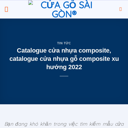
Chuyển
đến
nội
dung
TIN TỨC
Catalogue cửa nhựa composite,
catalogue cửa nhựa gỗ composite xu
hướng 2022
Bạn đang khó khăn trong việc tìm kiếm mẫu cửa