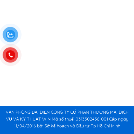
VĂN PHÒNG ĐẠI DIỆN CÔNG TY CỔ PHẦN THƯƠNG MẠI DỊCH
VỤ VÀ KỸ THUẬT WIN Mã số thuế: 0313502456-001 Cấp ngày
11/04/2016 bởi Sở kế hoạch và Đầu tư Tp Hồ Chí Minh