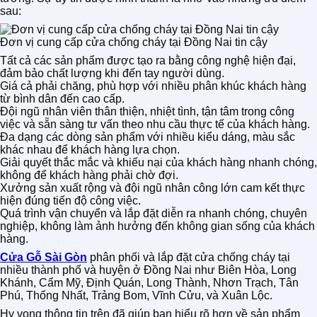
sau:
Đơn vị cung cấp cửa chống cháy tại Đồng Nai tin cậy
Tất cả các sản phẩm được tạo ra bằng công nghệ hiện đại,
đảm bảo chất lượng khi đến tay người dùng.
Giá cả phải chăng, phù hợp với nhiều phân khúc khách hàng
từ bình dân đến cao cấp.
Đội ngũ nhân viên thân thiện, nhiệt tình, tận tâm trong công
việc và sẵn sàng tư vấn theo nhu cầu thực tế của khách hàng.
Đa dạng các dòng sản phẩm với nhiều kiểu dáng, màu sắc
khác nhau để khách hàng lựa chọn.
Giải quyết thắc mắc và khiếu nại của khách hàng nhanh chóng,
không để khách hàng phải chờ đợi.
Xưởng sản xuất rộng và đội ngũ nhân công lớn cam kết thực
hiện đúng tiến độ công việc.
Quá trình vận chuyển và lắp đặt diễn ra nhanh chóng, chuyên
nghiệp, không làm ảnh hưởng đến không gian sống của khách
hàng.
Cửa Gỗ Sài Gòn
phân phối và lắp đặt cửa chống cháy tại
nhiều thành phố và huyện ở Đồng Nai như Biên Hòa, Long
Khánh, Cẩm Mỹ, Định Quán, Long Thành, Nhơn Trạch, Tân
Phú, Thống Nhất, Trảng Bom, Vĩnh Cửu, và Xuân Lộc.
Hy vọng thông tin trên đã giúp bạn hiểu rõ hơn về sản phẩm