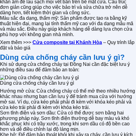
khăn ẩm để lau sạch mọi vết bẩn trên bề mặt cửa. Cấu trúc
đơn giản cũng giúp cho việc bảo trì và sửa chữa trở nên dễ
dàng hơn, tiết kiệm thời gian và công sức.
Màu sắc đa dạng, thẩm mỹ: Sản phẩm được tạo ra bằng kỹ
thuật hiện đại, mang lại tính thẩm mỹ cao với đa dạng mẫu mã
và màu sắc. Điều này giúp khách hàng dễ dàng lựa chọn cửa
phù hợp với không gian nhà mình.
Xem thêm >>>
Cửa composite tại Khánh Hòa
– Quy trình lắp
đặt và báo giá
Dùng cửa chống cháy cần lưu ý gì?
Khi sử dụng cửa chống cháy tại Đồng Nai cần đặc biệt lưu ý
những điều sau để đảm bảo an toàn:
Dùng cửa chống cháy cần lưu ý gì
Hướng mở cửa: Cửa chống cháy có thể mở theo nhiều hướng
khác nhau nhưng bạn cần lưu ý để tránh mua cửa với hướng
mở sai. Ví dụ, cửa kéo phải phải đi kèm với khóa kéo phải và
cửa kéo trái phải đi kèm với khóa kéo trái.
Sơn tĩnh điện và sơn dầu: Cửa có thể được sơn bằng hai
phương pháp này. Sơn tĩnh điện thường dễ bay màu và khó
khắc phục khi có trầy xước, trong khi sơn dầu có độ bền cao
hơn và dễ điều chỉnh lại độ láng mịn.
Khe hở: Để đảm bảo thoát khói khi xảy ra cháy, cần lưu ý kích