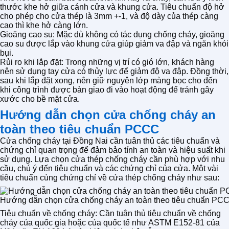
thước khe hở giữa cánh cửa và khung cửa. Tiêu chuẩn độ hở
cho phép cho cửa thép là 3mm +-1, và độ dày của thép càng
cao thì khe hở càng lớn.
Gioăng cao su: Mặc dù không có tác dụng chống cháy, gioăng
cao su được lắp vào khung cửa giúp giảm va đập và ngăn khói
bụi.
Rủi ro khi lắp đặt: Trong những vị trí có gió lớn, khách hàng
nên sử dụng tay cửa có thủy lực để giảm độ va đập. Đồng thời,
sau khi lắp đặt xong, nên giữ nguyên lớp màng bọc cho đến
khi công trình được bàn giao đi vào hoạt động để tránh gây
xước cho bề mặt cửa.
Hướng dẫn chọn cửa chống cháy an
toàn theo tiêu chuẩn PCCC
Cửa chống cháy tại Đồng Nai cần tuân thủ các tiêu chuẩn và
chứng chỉ quan trọng để đảm bảo tính an toàn và hiệu suất khi
sử dụng. Lựa chọn cửa thép chống cháy cần phù hợp với nhu
cầu, chú ý đến tiêu chuẩn và các chứng chỉ của cửa. Một vài
tiêu chuẩn cùng chứng chỉ về cửa thép chống cháy như sau:
Hướng dẫn chọn cửa chống cháy an toàn theo tiêu chuẩn PC
Tiêu chuẩn về chống cháy: Cần tuân thủ tiêu chuẩn về chống
cháy của quốc gia hoặc của quốc tế như ASTM E152-81 của