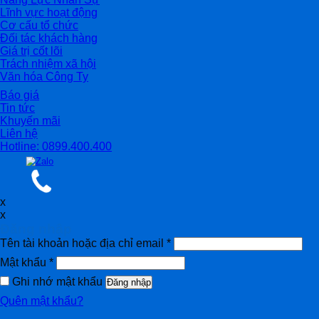
Lĩnh vực hoạt động
Cơ cấu tổ chức
Đối tác khách hàng
Giá trị cốt lõi
Trách nhiệm xã hội
Văn hóa Công Ty
Báo giá
Tin tức
Khuyến mãi
Liên hệ
Hotline: 0899.400.400
x
x
Đăng nhập
Tên tài khoản hoặc địa chỉ email
*
Mật khẩu
*
Ghi nhớ mật khẩu
Đăng nhập
Quên mật khẩu?