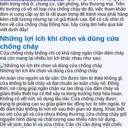
biến trong nhà ở, chung cư, văn phòng, khu thương mại. Trên
thị trường có vô số loại cửa chống cháy do đó, việc tham khảo
đơn vị cung cấp uy tín là rất quan trọng để tránh mua phải hàng
kém chất lượng nhưng lại có giá thành cao. Để có cái nhìn rõ
hơn về cửa chống cháy Đồng Nai, hãy cùng tìm hiểu qua bài
viết dưới đây!
Những lợi ích khi chọn và dùng cửa
chống cháy
Cửa chống cháy không chỉ có khả năng ngăn chặn đám cháy
mà còn mang lại nhiều lợi ích khác nhau như sau:
Những lợi ích khi chọn và dùng cửa chống cháy
An toàn cho người và tài sản: Do được làm từ thép không gỉ,
cửa không bị bắt cháy và đạt chuẩn an toàn cháy nổ. Đồng
thời, nó cũng giúp ngăn chặn sự lan rộng của đám cháy và
giảm thiểu thiệt hại có thể xảy ra trong trường hợp hỏa hoạn.
Không có vết nứt, sử dụng lâu dài: Cửa chống cháy được
trang bị gioăng cao su giúp giảm tác động lực từ bên ngoài, từ
đó đảm bảo không bị nứt vỡ sau thời gian sử dụng. Khác biệt
so với cửa gỗ và cửa nhựa thông thường, cửa chống cháy giữ
nguyên hình dáng và chất lượng sau nhiều năm sử dụng.
Dễ vệ sinh, bảo trì và sửa chữa: Cần chỉ cần dùng một chiếc