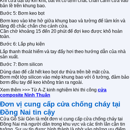
Khi cửa đạt độ kín khít, bắt vít cố định chắc chắn cánh cửa vào
bản lề trên khung bao.
Bước 5: Bơm keo bọt
Bơm keo vào khe hở giữa khung bao và tường để làm kín và
tăng độ chắc chắn cho cánh cửa.
Cần chờ khoảng 15 đến 20 phút để đợi keo được khô hoàn
toàn.
Bước 6: Lắp phụ kiện
Lắp thanh thoát hiểm và tay đẩy hơi theo hướng dẫn của nhà
sản xuất.
Bước 7: Bơm silicon
Dùng dao để cắt hết keo bọt dư thừa trên bề mặt cửa.
Bơm một lớp silicon vào mép khung bao với ô tường, đảm bảo
bơm đều tay để keo không tràn ra ngoài.
Xem thêm >>> Từ A-Z kinh nghiệm khi thi công
cửa
composite Ninh Thuận
Đơn vị cung cấp cửa chống cháy tại
Đồng Nai tin cậy
Cửa Gỗ Sài Gòn là một đơn vị cung cấp cửa chống cháy tại
Đồng Nai mà người dân trong khu vực và các tỉnh lân cận tin
tưởng. Sự uy tín được hình thành là nhờ vào những ưu điểm