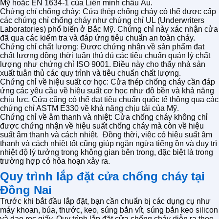
Mỹ hoặc EN 1634-1 của Liên minh châu Âu.
Chứng chỉ chống cháy: Cửa thép chống cháy có thể được cấp
các chứng chỉ chống cháy như chứng chỉ UL (Underwriters
Laboratories) phổ biến ở Bắc Mỹ. Chứng chỉ này xác nhận cửa
đã qua các kiểm tra và đáp ứng tiêu chuẩn an toàn cháy.
Chứng chỉ chất lượng: Được chứng nhận về sản phẩm đạt
chất lượng đồng thời tuân thủ đủ các tiêu chuẩn quản lý chất
lượng như chứng chỉ ISO 9001. Điều này cho thấy nhà sản
xuất tuân thủ các quy trình và tiêu chuẩn chất lượng.
Chứng chỉ về hiệu suất cơ học: Cửa thép chống cháy cần đáp
ứng các yêu cầu về hiệu suất cơ học như độ bền và khả năng
chịu lực. Cửa cũng có thể đạt tiêu chuẩn quốc tế thông qua các
chứng chỉ ASTM E330 về khả năng chịu tải của Mỹ.
Chứng chỉ về âm thanh và nhiệt: Cửa chống cháy không chỉ
được chứng nhận về hiệu suất chống cháy mà còn về hiệu
suất âm thanh và cách nhiệt. Đồng thời, việc có hiệu suất âm
thanh và cách nhiệt tốt cũng giúp ngăn ngừa tiếng ồn và duy trì
nhiệt độ lý tưởng trong không gian bên trong, đặc biệt là trong
trường hợp có hỏa hoạn xảy ra.
Quy trình lắp đặt cửa chống cháy tại
Đồng Nai
Trước khi bắt đầu lắp đặt, bạn cần chuẩn bị các dụng cụ như
máy khoan, búa, thước, keo, súng bắn vít, súng bắn keo silicon
và dao rọc giấy. Quy trình lắp đặt cửa chống cháy diễn ra theo