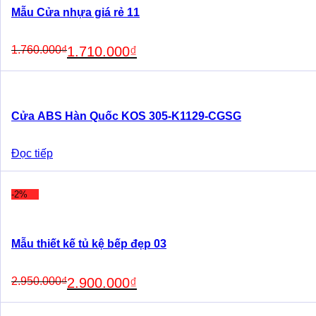
Mẫu Cửa nhựa giá rẻ 11
Original
Current
1.760.000
₫
1.710.000
₫
price
price
was:
is:
1.760.000₫.
1.710.000₫.
Cửa ABS Hàn Quốc KOS 305-K1129-CGSG
Đọc tiếp
-2%
Mẫu thiết kế tủ kệ bếp đẹp 03
Original
Current
2.950.000
₫
2.900.000
₫
price
price
was:
is: