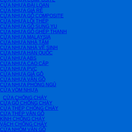
CỬA NHỰA ĐÀI LOAN
CỬA NHỰA GIÁ RẺ
CỬA NHỰA GỖ COMPOSITE
CỬA NHỰA LÕI THÉP
CỬA NHỰA GỖ SUNG YU
CỬA NHỰA GỖ GHÉP THANH
CỬA NHỰA MALAYSIA
CỬA NHỰA NHÀ TẮM
CỬA NHỰA NHÀ VỆ SINH
CỬA NHỰA HÀN QUỐC
CỬA NHỰA ABS
CỬA NHỰA CAO CẤP
CỬA NHỰA PVC
CỬA NHỰA GIẢ GỖ
CỬA NHỰA VÂN GỖ
CỬA NHỰA PHÒNG NGỦ
CỬA VÒM NHỰA
CỬA CHỐNG CHÁY
CỬA GỖ CHỐNG CHÁY
CỬA THÉP CHỐNG CHÁY
CỬA THÉP VÂN GỖ
KÍNH CHỐNG CHÁY
VÁCH CHỐNG CHÁY
CỬA NHÔM VÂN GỖ