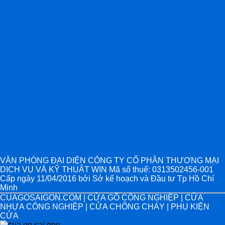
VĂN PHÒNG ĐẠI DIỆN CÔNG TY CỔ PHẦN THƯƠNG MẠI
DỊCH VỤ VÀ KỸ THUẬT WIN Mã số thuế: 0313502456-001
Cấp ngày 11/04/2016 bởi Sở kế hoạch và Đầu tư Tp Hồ Chí
Minh
CUAGOSAIGON.COM | CỬA GỖ CÔNG NGHIỆP | CỬA
NHỰA CÔNG NGHIỆP | CỬA CHỐNG CHÁY | PHỤ KIỆN
CỬA