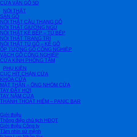
CỬA VÂN GỖ 5D
NỘI THẤT
SÀN GỖ
NỘI THẤT CẦU THANG GỖ
NỘI THẤT GIƯỜNG NGỦ
NỘI THẤT KỆ BẾP – TỦ BẾP
NỘI THẤT TRANG TRÍ
NỘI THẤT TỦ GỖ – KỆ GỖ
ỐP TƯỜNG GỖ CÔNG NGHIỆP
VÁCH GỖ CÔNG NGHIỆP
CỬA KÍNH PHÒNG TẮM
PHỤ KIỆN
CỤC HÍT CHẶN CỬA
KHÓA CỬA
MẮT THẦN – ỐNG NHÒM CỬA
TAY ĐẨY HƠI
TAY NẮM CỬA
THANH THOÁT HIỂM – PANIC BAR
Giới thiệu
Thông điệp chủ tịch HĐQT
Giới thiệu Công ty
Tầm nhìn sứ mệnh
Năng Lực Nhân Sự