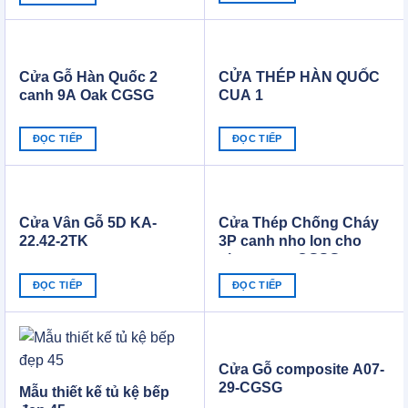
Cửa Gỗ Hàn Quốc 2
CỬA THÉP HÀN QUỐC
canh 9A Oak CGSG
CUA 1
ĐỌC TIẾP
ĐỌC TIẾP
Cửa Vân Gỗ 5D KA-
Cửa Thép Chống Cháy
22.42-2TK
3P canh nho lon cho
nha xuong CGSG
ĐỌC TIẾP
ĐỌC TIẾP
Cửa Gỗ composite A07-
29-CGSG
Mẫu thiết kế tủ kệ bếp